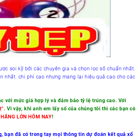
ược soi kỹ bởi các chuyên gia và chọn lọc số chuẩn nhất.
n nhất. chi phí cao nhưng mang lại hiệu quả cao cho các
ác với mức giá hợp lý và đảm bảo tỷ lệ trúng cao. Với
O
“
. Vì vậy, khi anh em lấy số của chúng tôi thì các bạn có
THẮNG LỚN HÔM NAY
!
g, bạn đã có trong tay mọi thông tin dự đoán kết quả xổ