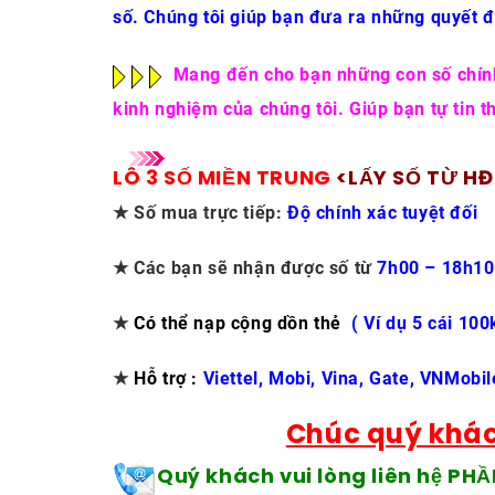
số. Chúng tôi giúp bạn đưa ra những quyết đ
Mang đến cho bạn những con số chính 
kinh nghiệm của chúng tôi. Giúp bạn tự tin t
LÔ 3 SỐ MIỀN TRUNG
<LẤY SỐ TỪ HĐ
★ Số mua trực tiếp:
Độ chính xác tuyệt đối
★ Các bạn sẽ nhận được số từ
7h00 – 18h10
★
Có thể nạp cộng dồn thẻ
( Ví dụ 5 cái 100
★
Hỗ trợ :
Viettel, Mobi, Vina, Gate, VNMobi
Chúc quý khác
Quý khách vui lòng liên hệ PHẦ