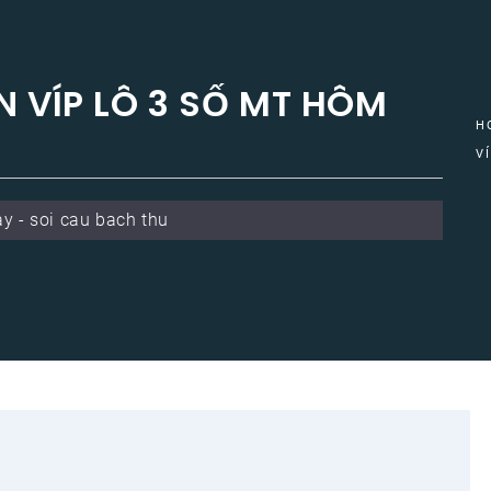
 VÍP LÔ 3 SỐ MT HÔM
H
V
y - soi cau bach thu