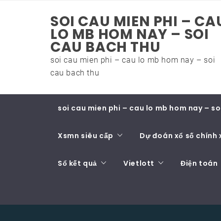
Skip
SOI CAU MIEN PHI – CA
to
LO MB HOM NAY – SOI
content
CAU BACH THU
soi cau mien phi – cau lo mb hom nay – soi
cau bach thu
soi cau mien phi – cau lo mb hom nay – so
Xsmn siêu cấp
Dự đoán xổ số chính
Sổ kết quả
Vietlott
Điện toán