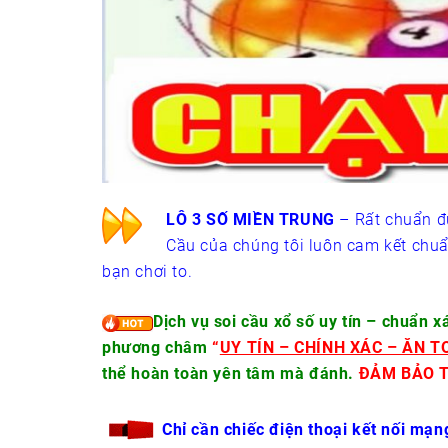
LÔ 3 SỐ MIỀN TRUNG
–
Rất chuẩn đ
Cầu của chúng tôi luôn cam kết chuẩ
bạn chơi to.
Dịch vụ soi cầu xổ số uy tín – chuẩn x
phương châm
“
UY TÍN – CHÍNH XÁC – ĂN T
thể hoàn toàn yên tâm mà đánh.
ĐẢM BẢO 
Chỉ cần chiếc điện thoại kết nối mạn