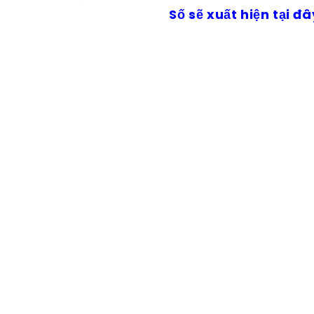
Số sẽ xuất hiện tại đ