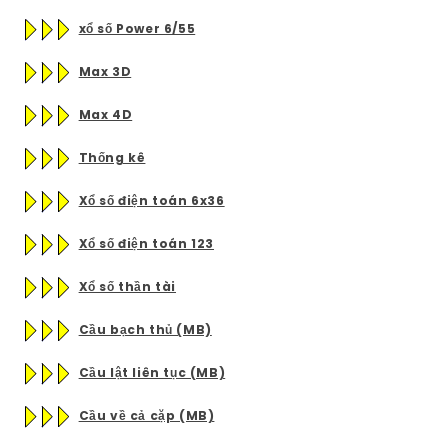
xổ số Power 6/55
Max 3D
Max 4D
Thống kê
Xổ số điện toán 6x36
Xổ số điện toán 123
Xổ số thần tài
Cầu bạch thủ (MB)
Cầu lật liên tục (MB)
Cầu về cả cặp (MB)