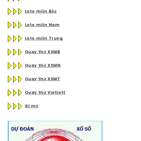
Loto miền Bắc
Loto miền Nam
Loto miền Trung
Quay thử XSMB
Quay thử XSMN
Quay thử XSMT
Quay thử Vietlott
Sổ mơ