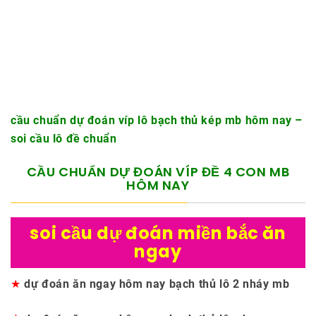
cầu chuẩn dự đoán víp lô bạch thủ kép mb hôm nay –
soi cầu lô đề chuẩn
CẦU CHUẨN DỰ ĐOÁN VÍP ĐỀ 4 CON MB
HÔM NAY
soi cầu dự đoán miền bắc ăn
ngay
★
dự đoán ăn ngay hôm nay bạch thủ lô 2 nháy mb