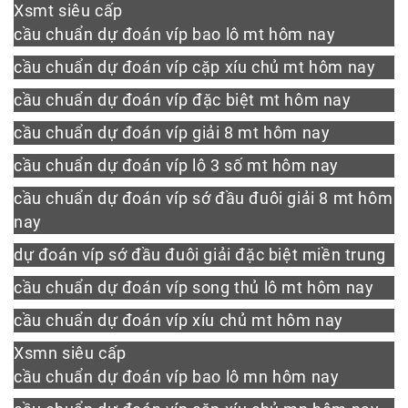
Xsmt siêu cấp
cầu chuẩn dự đoán víp bao lô mt hôm nay
cầu chuẩn dự đoán víp cặp xíu chủ mt hôm nay
cầu chuẩn dự đoán víp đặc biệt mt hôm nay
cầu chuẩn dự đoán víp giải 8 mt hôm nay
cầu chuẩn dự đoán víp lô 3 số mt hôm nay
cầu chuẩn dự đoán víp sớ đầu đuôi giải 8 mt hôm
nay
dự đoán víp sớ đầu đuôi giải đặc biệt miền trung
cầu chuẩn dự đoán víp song thủ lô mt hôm nay
cầu chuẩn dự đoán víp xíu chủ mt hôm nay
Xsmn siêu cấp
cầu chuẩn dự đoán víp bao lô mn hôm nay