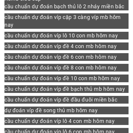
cầu chuẩn dự đoán bạch thủ lô 2 nháy miền bắc
cầu chuẩn dự đoán víp cặp 3 càng víp mb hôm
nay
cầu chuẩn dự đoán víp lô 10 con mb hôm nay
cầu chuẩn dự đoán víp đề 4 con mb hôm nay
cầu chuẩn dự đoán víp đề 6 con mb hôm nay
cầu chuẩn dự đoán víp đề 8 con mb hôm nay
cầu chuẩn dự đoán víp đề 10 con mb hôm nay
cầu chuẩn dự đoán víp đề bạch thủ mb hôm nay
cầu chuẩn dự đoán víp đề đầu đuôi miền bắc
dự đoán víp đề song thủ mb hôm nay
cầu chuẩn dự đoán víp lô 4 con mb hôm nay
cầu chuẩn dự đoán víp lô 6 con mb hôm nay