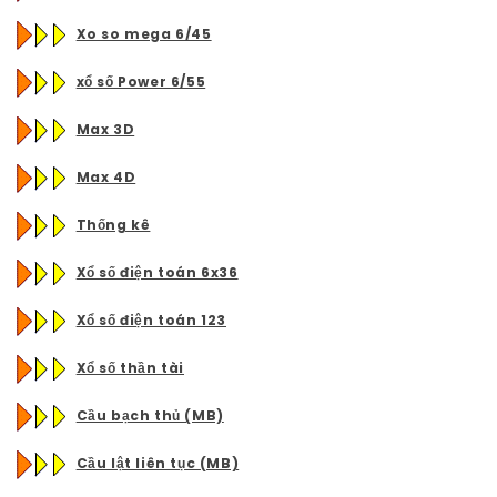
Xo so mega 6/45
xổ số Power 6/55
Max 3D
Max 4D
Thống kê
Xổ số điện toán 6x36
Xổ số điện toán 123
Xổ số thần tài
Cầu bạch thủ (MB)
Cầu lật liên tục (MB)