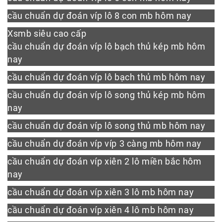
cầu chuẩn dự đoán víp lô 8 con mb hôm nay
Xsmb siêu cao cấp
cầu chuẩn dự đoán víp lô bạch thủ kép mb hôm
nay
cầu chuẩn dự đoán víp lô bạch thủ mb hôm nay
cầu chuẩn dự đoán víp lô song thủ kép mb hôm
nay
cầu chuẩn dự đoán víp lô song thủ mb hôm nay
cầu chuẩn dự đoán víp víp 3 càng mb hôm nay
cầu chuẩn dự đoán víp xiên 2 lô miền bắc hôm
nay
cầu chuẩn dự đoán víp xiên 3 lô mb hôm nay
cầu chuẩn dự đoán víp xiên 4 lô mb hôm nay