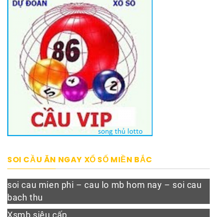
SOI CẦU ĂN NGAY XỔ SỐ MIỀN BẮC
soi cau mien phi – cau lo mb hom nay – soi cau
bach thu
Xsmb siêu cấp