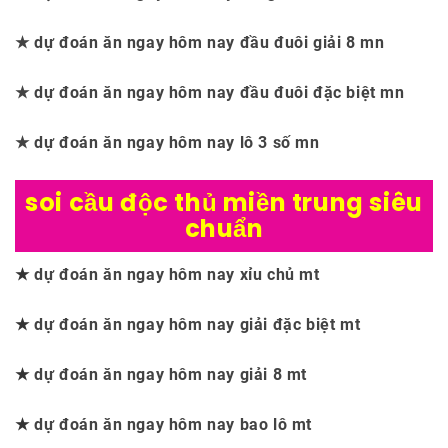
★ dự đoán ăn ngay hôm nay đầu đuôi giải 8 mn
★ dự đoán ăn ngay hôm nay đầu đuôi đặc biệt mn
★ dự đoán ăn ngay hôm nay lô 3 số mn
soi cầu độc thủ miền trung siêu
chuẩn
★
dự đoán ăn ngay hôm nay xỉu chủ mt
★
dự đoán ăn ngay hôm nay giải đặc biệt mt
★
dự đoán ăn ngay hôm nay giải 8 mt
★
dự đoán ăn ngay hôm nay bao lô mt