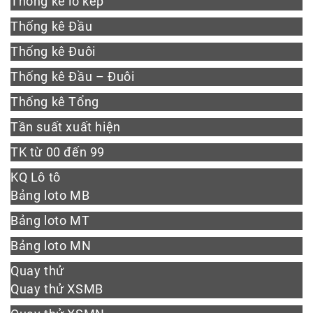
Thống kê lô kép
Thống kê Đầu
Thống kê Đuôi
Thống kê Đầu – Đuôi
Thống kê Tổng
Tần suất xuất hiện
TK từ 00 đến 99
KQ Lô tô
Bảng loto MB
Bảng loto MT
Bảng loto MN
Quay thử
Quay thử XSMB