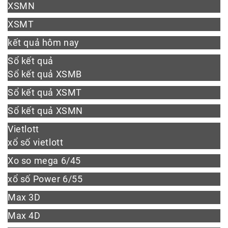
XSMN
XSMT
kết quả hôm nay
Sổ kết quả
Sổ kết quả XSMB
Sổ kết quả XSMT
Sổ kết quả XSMN
Vietlott
xổ số vietlott
Xo so mega 6/45
xổ số Power 6/55
Max 3D
Max 4D