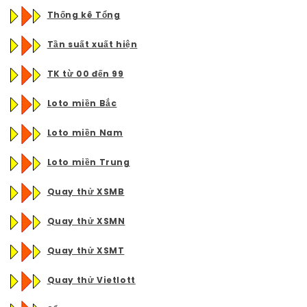
Thống kê Tổng
Tần suất xuất hiện
TK từ 00 đến 99
Loto miền Bắc
Loto miền Nam
Loto miền Trung
Quay thử XSMB
Quay thử XSMN
Quay thử XSMT
Quay thử Vietlott