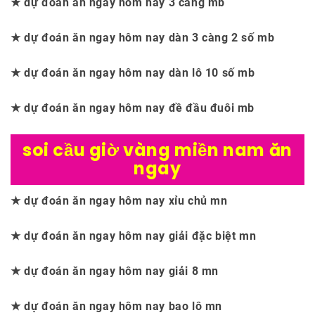
★ dự đoán ăn ngay hôm nay 3 càng mb
★ dự đoán ăn ngay hôm nay dàn 3 càng 2 số mb
★ dự đoán ăn ngay hôm nay dàn lô 10 số mb
★ dự đoán ăn ngay hôm nay đề đầu đuôi mb
soi cầu giờ vàng miền nam ăn
ngay
★ dự đoán ăn ngay hôm nay xỉu chủ mn
★ dự đoán ăn ngay hôm nay giải đặc biệt mn
★ dự đoán ăn ngay hôm nay giải 8 mn
★ dự đoán ăn ngay hôm nay bao lô mn