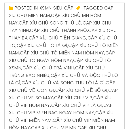
POSTED IN
XSMN SIÊU CẤP
TAGGED
CAP
XIU CHU MIEN NAM
,
CẶP XÍU CHỦ MN HÔM
NAY
,
CẶP XÍU CHỦ SONG THỦ LÔ
,
CAP XIU CHU
TAY NINH
,
CẶP XÍU CHỦ THÀNH PHỐ
,
CAP XIU CHU
THAY BA
,
CẶP XÍU CHỦ TIỀN GIANG
,
CẶP XÍU CHỦ
TÔ
,
CẶP XÍU CHỦ TÔ LÀ GÌ
,
CẶP XÍU CHỦ TÔ MIỀN
NAM
,
CẶP XÍU CHỦ TÔ MIỀN NAM HÔM NAY
,
CẶP
XÍU CHỦ TÔ NGÀY HÔM NAY
,
CẶP XÍU CHỦ TÔ
XSMN
,
CẶP XÍU CHỦ TRÀ VINH
,
CẶP XÍU CHỦ
TRÚNG BAO NHIÊU
,
CẶP XÍU CHỦ VÀ ĐỘC THỦ LÔ
LÀ GÌ
,
CẶP XÍU CHỦ VÀ SONG THỦ LÔ LÀ GÌ
,
CẶP
XÍU CHỦ VỀ CON GÌ
,
CẶP XÍU CHỦ VỀ SỐ GÌ
,
CAP
XIU CHU VE SO MAY
,
CẶP XÍU CHỦ VIP
,
CẶP XÍU
CHỦ VIP HÔM NAY
,
CẶP XÍU CHỦ VIP LÀ GÌ
,
CAP
XIU CHU VIP MIEN BAC NGAY HOM NAY
,
CẶP XÍU
CHỦ VIP MIỀN NAM
,
CẶP XÍU CHỦ VIP MIỀN NAM
HÔM NAY
,
CAP XIU CHU VIP MN
,
CAP XIU CHU