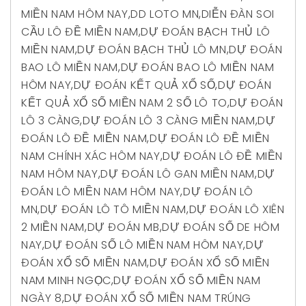
MIỀN NAM HÔM NAY
,
DD LOTO MN
,
DIỄN ĐÀN SOI
CẦU LÔ ĐỀ MIỀN NAM
,
DỰ ĐOÁN BẠCH THỦ LÔ
MIỀN NAM
,
DỰ ĐOÁN BẠCH THỦ LÔ MN
,
DỰ ĐOÁN
BAO LÔ MIỀN NAM
,
DỰ ĐOÁN BAO LÔ MIỀN NAM
HÔM NAY
,
DỰ ĐOÁN KẾT QUẢ XỔ SỐ
,
DỰ ĐOÁN
KẾT QUẢ XỔ SỐ MIỀN NAM 2 SỐ LÔ TO
,
DỰ ĐOÁN
LÔ 3 CÀNG
,
DỰ ĐOÁN LÔ 3 CÀNG MIỀN NAM
,
DỰ
ĐOÁN LÔ ĐỀ MIỀN NAM
,
DỰ ĐOÁN LÔ ĐỀ MIỀN
NAM CHÍNH XÁC HÔM NAY
,
DỰ ĐOÁN LÔ ĐỀ MIỀN
NAM HÔM NAY
,
DỰ ĐOÁN LÔ GAN MIỀN NAM
,
DỰ
ĐOÁN LÔ MIỀN NAM HÔM NAY
,
DỰ ĐOÁN LÔ
MN
,
DỰ ĐOÁN LÔ TÔ MIỀN NAM
,
DỰ ĐOÁN LÔ XIÊN
2 MIỀN NAM
,
DỰ ĐOÁN MB
,
DỰ ĐOÁN SỐ DE HÔM
NAY
,
DỰ ĐOÁN SỐ LÔ MIỀN NAM HÔM NAY
,
DỰ
ĐOÁN XỔ SỐ MIỀN NAM
,
DỰ ĐOÁN XỔ SỐ MIỀN
NAM MINH NGỌC
,
DỰ ĐOÁN XỔ SỐ MIỀN NAM
NGÀY 8
,
DỰ ĐOÁN XỔ SỐ MIỀN NAM TRÚNG