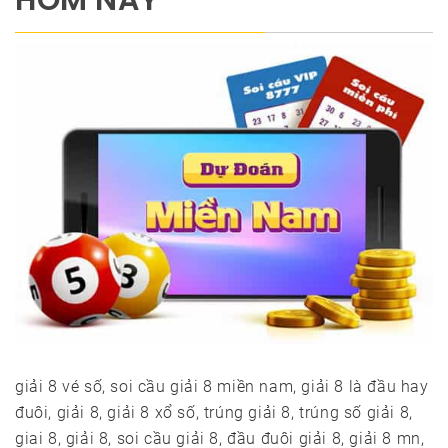
HÔM NAY
giải 8 vé số, soi cầu giải 8 miền nam, giải 8 là đầu hay
đuôi, giải 8, giải 8 xổ số, trúng giải 8, trúng số giải 8,
giai 8, giải 8, soi cầu giải 8, đầu đuôi giải 8, giải 8 mn,