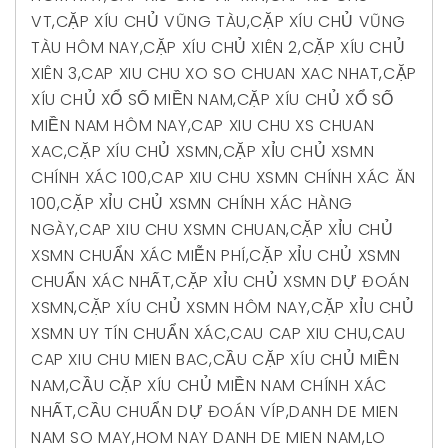
VT
,
CẶP XÍU CHỦ VŨNG TÀU
,
CẶP XÍU CHỦ VŨNG
TÀU HÔM NAY
,
CẶP XÍU CHỦ XIÊN 2
,
CẶP XÍU CHỦ
XIÊN 3
,
CAP XIU CHU XO SO CHUAN XAC NHAT
,
CẶP
XÍU CHỦ XỔ SỐ MIỀN NAM
,
CẶP XÍU CHỦ XỔ SỐ
MIỀN NAM HÔM NAY
,
CAP XIU CHU XS CHUAN
XAC
,
CẶP XÍU CHỦ XSMN
,
CẶP XỈU CHỦ XSMN
CHÍNH XÁC 100
,
CAP XIU CHU XSMN CHÍNH XÁC ĂN
100
,
CẶP XỈU CHỦ XSMN CHÍNH XÁC HÀNG
NGÀY
,
CAP XIU CHU XSMN CHUAN
,
CẶP XỈU CHỦ
XSMN CHUẨN XÁC MIỄN PHÍ
,
CẶP XỈU CHỦ XSMN
CHUẨN XÁC NHẤT
,
CẶP XỈU CHỦ XSMN DỰ ĐOÁN
XSMN
,
CẶP XÍU CHỦ XSMN HÔM NAY
,
CẶP XỈU CHỦ
XSMN UY TÍN CHUẨN XÁC
,
CAU CAP XIU CHU
,
CAU
CAP XIU CHU MIEN BAC
,
CẦU CẶP XÍU CHỦ MIỀN
NAM
,
CẦU CẶP XÍU CHỦ MIỀN NAM CHÍNH XÁC
NHẤT
,
CẦU CHUẨN DỰ ĐOÁN VÍP
,
DANH DE MIEN
NAM SO MAY
,
HOM NAY DANH DE MIEN NAM
,
LO