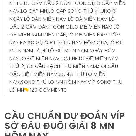
NHIÊU
,
LÔ CÂM ĐẦU 2 ĐÁNH CON GÌ
,
LÔ CẶP MIỀN
NAM
,
LO CAP MN
,
LÔ CẶP SONG THỦ KHUNG 3
NGÀY
,
LÔ DÀN MIỀN NAM
,
LÔ ĐÁ MIỀN NAM
,
LÔ
ĐẦU 2 CÂM ĐÁNH CON GÌ
,
LÔ ĐỀ MIỀN NAM
,
LÔ
ĐỀ MIỀN NAM DIỄN ĐÀN
,
LÔ ĐỀ MIỀN NAM HÔM
NAY RA SỐ GÌ
,
LÔ ĐỀ MIỀN NAM HÔM QUA
,
LÔ ĐỀ
MIỀN NAM LÀ GÌ
,
LÔ ĐỀ MIỀN NAM NGÀY HÔM
NAY
,
LÔ ĐỀ MIỀN NAM ONLINE
,
LÔ ĐỀ MIỀN NAM
THỨ 2
,
SOI CẦU BẠCH THỦ MIỀN NAM
,
SOI CẦU
ĐẶC BIỆT MIỀN NAM
,
SONG THỦ LÔ MIỀN
NAM
,
SONG THỦ LÔ MN HÔM NAY
,
VÍP SONG THỦ
LÔ MN
129 COMMENTS
CẦU CHUẨN DỰ ĐOÁN VÍP
SỚ ĐẦU ĐUÔI GIẢI 8 MN