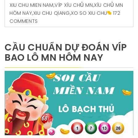
XIU CHU MIEN NAM
,
VÍP XÍU CHỦ MN
,
XÍU CHỦ MN
HÔM NAY
,
XIU CHU QIANG
,
XO SO XIU CHU
172
COMMENTS
CẦU CHUẨN DỰ ĐOÁN VÍP
BAO LÔ MN HÔM NAY