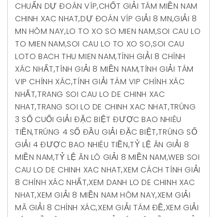
CHUẨN DỰ ĐOÁN VÍP
,
CHỐT GIẢI TÁM MIỀN NAM
CHINH XAC NHAT
,
DỰ ĐOÁN VÍP GIẢI 8 MN
,
GIẢI 8
MN HÔM NAY
,
LO TO XO SO MIEN NAM
,
SOI CAU LO
TO MIEN NAM
,
SOI CAU LO TO XO SO
,
SOI CAU
LOTO BACH THU MIEN NAM
,
TÍNH GIẢI 8 CHÍNH
XÁC NHẤT
,
TÍNH GIẢI 8 MIỀN NAM
,
TÍNH GIẢI TÁM
VIP CHÍNH XÁC
,
TÍNH GIẢI TÁM VIP CHÍNH XÁC
NHẤT
,
TRANG SOI CAU LO DE CHINH XAC
NHAT
,
TRANG SOI LO DE CHINH XAC NHAT
,
TRÚNG
3 SỐ CUỐI GIẢI ĐẶC BIỆT ĐƯỢC BAO NHIÊU
TIỀN
,
TRÚNG 4 SỐ ĐẦU GIẢI ĐẶC BIỆT
,
TRÚNG SỐ
GIẢI 4 ĐƯỢC BAO NHIÊU TIỀN
,
TỶ LỆ ĂN GIẢI 8
MIỀN NAM
,
TỶ LỆ ĂN LÔ GIẢI 8 MIỀN NAM
,
WEB SOI
CAU LO DE CHINH XAC NHAT
,
XEM CÁCH TÍNH GIẢI
8 CHÍNH XÁC NHẤT
,
XEM DANH LO DE CHINH XAC
NHAT
,
XEM GIẢI 8 MIỀN NAM HÔM NAY
,
XEM GIẢI
MÃ GIẢI 8 CHÍNH XÁC
,
XEM GIẢI TÁM ĐỀ
,
XEM GIẢI