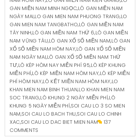
NAM HÔM NAY
,
LÔ GAN MIỀN NAM KIÊN GIANG
,
LÔ
GAN MIỀN NAM MINH NGỌC
,
LÔ GAN MIỀN NAM
NGÀY MAI
,
LO GAN MIEN NAM PHUONG TRANG
,
LO
GAN MIEN NAM TANGBATHO
,
LÔ GAN MIỀN NAM
TÂY NINH
,
LÔ GAN MIỀN NAM THỨ 6
,
LÔ GAN MIỀN
NAM VŨNG TÀU
,
LÔ GAN XỔ SỐ MIỀN NAM
,
LÔ GAN
XỔ SỐ MIỀN NAM HÔM NAY
,
LÔ GAN XỔ SỐ MIỀN
NAM NGÀY MAI
,
LÔ GAN XỔ SỐ MIỀN NAM THỨ
TƯ
,
LÔ KÉP HÔM NAY MIỄN PHÍ 95
,
LÔ KÉP KHUNG
MIỄN PHÍ
,
LÔ KÉP MIỀN NAM HÔM NAY
,
LÔ KÉP MIỄN
PHÍ HÔM NAY
,
LÔ KẾT MIỀN NAM HÔM NAY
,
LO
KHAN MIEN NAM BINH THUAN
,
LO KHAN MIEN NAM
SOC TRANG
,
LÔ KHUNG 2 NGÀY MIỄN PHÍ
,
LÔ
KHUNG 5 NGÀY MIỄN PHÍ
,
SOI CAU LO 3 SO MIEN
NAM
,
SOI CAU LO BACH THU
,
SOI CAU LO CHINH
XAC
,
SOI CAU LO DAC BIET MIEN NAM
137
COMMENTS