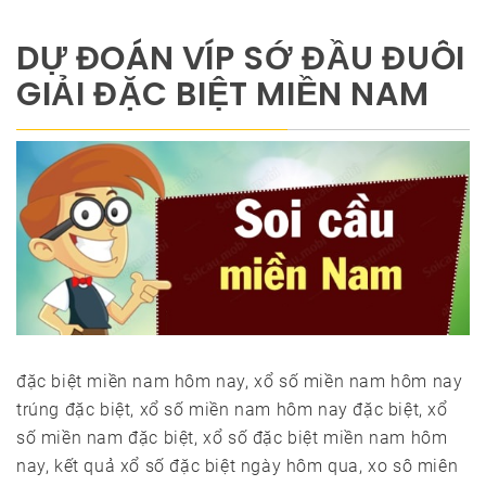
DỰ ĐOÁN VÍP SỚ ĐẦU ĐUÔI
GIẢI ĐẶC BIỆT MIỀN NAM
đặc biệt miền nam hôm nay, xổ số miền nam hôm nay
trúng đặc biệt, xổ số miền nam hôm nay đặc biệt, xổ
số miền nam đặc biệt, xổ số đặc biệt miền nam hôm
nay, kết quả xổ số đặc biệt ngày hôm qua, xo sô miên