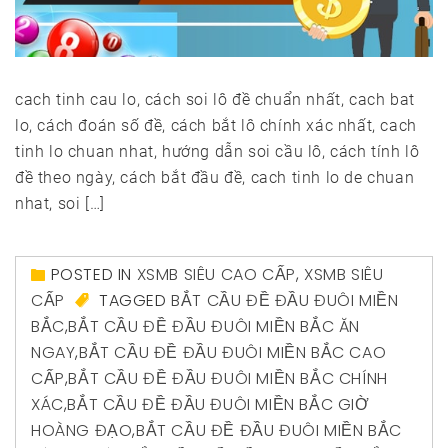
cach tinh cau lo, cách soi lô đề chuẩn nhất, cach bat
lo, cách đoán số đề, cách bắt lô chính xác nhất, cach
tinh lo chuan nhat, hướng dẫn soi cầu lô, cách tính lô
đề theo ngày, cách bắt đầu đề, cach tinh lo de chuan
nhat, soi […]
POSTED IN
XSMB SIÊU CAO CẤP
,
XSMB SIÊU
CẤP
TAGGED
BẮT CẦU ĐỀ ĐẦU ĐUÔI MIỀN
BẮC
,
BẮT CẦU ĐỀ ĐẦU ĐUÔI MIỀN BẮC ĂN
NGAY
,
BẮT CẦU ĐỀ ĐẦU ĐUÔI MIỀN BẮC CAO
CẤP
,
BẮT CẦU ĐỀ ĐẦU ĐUÔI MIỀN BẮC CHÍNH
XÁC
,
BẮT CẦU ĐỀ ĐẦU ĐUÔI MIỀN BẮC GIỜ
HOÀNG ĐẠO
,
BẮT CẦU ĐỀ ĐẦU ĐUÔI MIỀN BẮC