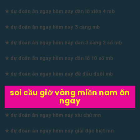
★ dự đoán ăn ngay hôm nay dàn lô xiên 4 mb
★ dự đoán ăn ngay hôm nay 3 càng mb
★ dự đoán ăn ngay hôm nay dàn 3 càng 2 số mb
★ dự đoán ăn ngay hôm nay dàn lô 10 số mb
★ dự đoán ăn ngay hôm nay đề đầu đuôi mb
soi cầu giờ vàng miền nam ăn
ngay
★ dự đoán ăn ngay hôm nay xỉu chủ mn
★ dự đoán ăn ngay hôm nay giải đặc biệt mn