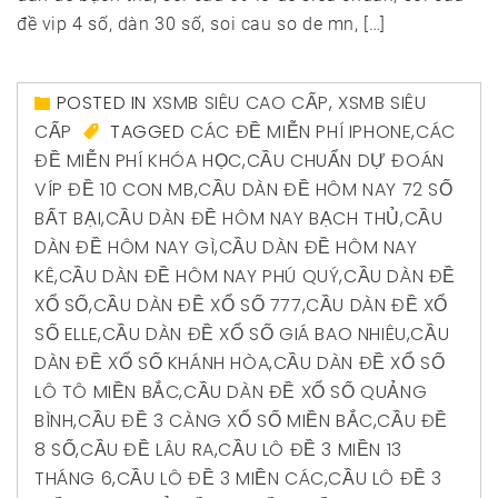
đề vip 4 số, dàn 30 số, soi cau so de mn, […]
POSTED IN
XSMB SIÊU CAO CẤP
,
XSMB SIÊU
CẤP
TAGGED
CÁC ĐỀ MIỄN PHÍ IPHONE
,
CÁC
ĐỀ MIỄN PHÍ KHÓA HỌC
,
CẦU CHUẨN DỰ ĐOÁN
VÍP ĐỀ 10 CON MB
,
CẦU DÀN ĐỀ HÔM NAY 72 SỐ
BẤT BẠI
,
CẦU DÀN ĐỀ HÔM NAY BẠCH THỦ
,
CẦU
DÀN ĐỀ HÔM NAY GÌ
,
CẦU DÀN ĐỀ HÔM NAY
KÊ
,
CẦU DÀN ĐỀ HÔM NAY PHÚ QUÝ
,
CẦU DÀN ĐỀ
XỔ SỐ
,
CẦU DÀN ĐỀ XỔ SỐ 777
,
CẦU DÀN ĐỀ XỔ
SỐ ELLE
,
CẦU DÀN ĐỀ XỔ SỐ GIÁ BAO NHIÊU
,
CẦU
DÀN ĐỀ XỔ SỐ KHÁNH HÒA
,
CẦU DÀN ĐỀ XỔ SỐ
LÔ TÔ MIỀN BẮC
,
CẦU DÀN ĐỀ XỔ SỐ QUẢNG
BÌNH
,
CẦU ĐỀ 3 CÀNG XỔ SỐ MIỀN BẮC
,
CẦU ĐỀ
8 SỐ
,
CẦU ĐỀ LÂU RA
,
CẦU LÔ ĐỀ 3 MIỀN 13
THÁNG 6
,
CẦU LÔ ĐỀ 3 MIỀN CÁC
,
CẦU LÔ ĐỀ 3