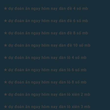
★ dự đoán ăn ngay hôm nay dàn đề 4 số mb
★ dự đoán ăn ngay hôm nay dàn đề 6 số mb
★ dự đoán ăn ngay hôm nay dàn đề 8 số mb
★ dự đoán ăn ngay hôm nay dàn đề 10 số mb
★ dự đoán ăn ngay hôm nay dàn lô 4 số mb
★ dự đoán ăn ngay hôm nay dàn lô 6 số mb
★ dự đoán ăn ngay hôm nay dàn lô 8 số mb
★ dự đoán ăn ngay hôm nay dàn lô xiên 2 mb
★ dự đoán ăn ngay hôm nay dàn lô xiên 3 mb