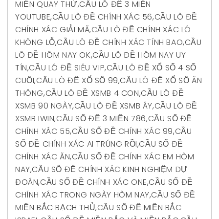
MIỀN QUAY THỬ
,
CẦU LÔ ĐỀ 3 MIỀN
YOUTUBE
,
CẦU LÔ ĐỀ CHÍNH XÁC 56
,
CẦU LÔ ĐỀ
CHÍNH XÁC GIẢI MÃ
,
CẦU LÔ ĐỀ CHÍNH XÁC LÔ
KHÔNG LỖ
,
CẦU LÔ ĐỀ CHÍNH XÁC TÍNH BAO
,
CẦU
LÔ ĐỀ HÔM NAY OK
,
CẦU LÔ ĐỀ HÔM NAY UY
TÍN
,
CẦU LÔ ĐỀ SIÊU VIP
,
CẦU LÔ ĐỀ XỔ SỐ 4 SỐ
CUỐI
,
CẦU LÔ ĐỀ XỔ SỐ 99
,
CẦU LÔ ĐỀ XỔ SỐ ĂN
THÔNG
,
CẦU LÔ ĐỀ XSMB 4 CON
,
CẦU LÔ ĐỀ
XSMB 90 NGÀY
,
CẦU LÔ ĐỀ XSMB ÂY
,
CẦU LÔ ĐỀ
XSMB IWIN
,
CẦU SỐ ĐỀ 3 MIỀN 786
,
CẦU SỐ ĐỀ
CHÍNH XÁC 55
,
CẦU SỐ ĐỀ CHÍNH XÁC 99
,
CẦU
SỐ ĐỀ CHÍNH XÁC AI TRÚNG RỒI
,
CẦU SỐ ĐỀ
CHÍNH XÁC ĂN
,
CẦU SỐ ĐỀ CHÍNH XÁC EM HÔM
NAY
,
CẦU SỐ ĐỀ CHÍNH XÁC KINH NGHIỆM DỰ
ĐOÁN
,
CẦU SỐ ĐỀ CHÍNH XÁC ONE
,
CẦU SỐ ĐỀ
CHÍNH XÁC TRONG NGÀY HÔM NAY
,
CẦU SỐ ĐỀ
MIỀN BẮC BẠCH THỦ
,
CẦU SỐ ĐỀ MIỀN BẮC