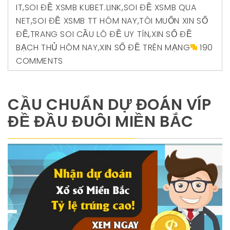
IT
,
SOI ĐỀ XSMB KUBET.LINK
,
SOI ĐỀ XSMB QUA
NET
,
SOI ĐỀ XSMB TT HÔM NAY
,
TÔI MUỐN XIN SỐ
ĐỀ
,
TRANG SOI CẦU LÔ ĐỀ UY TÍN
,
XIN SỐ ĐỀ
BẠCH THỦ HÔM NAY
,
XIN SỐ ĐỀ TRÊN MẠNG
190
COMMENTS
CẦU CHUẨN DỰ ĐOÁN VÍP
ĐỀ ĐẦU ĐUÔI MIỀN BẮC