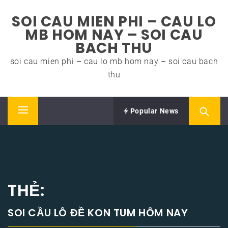
Skip
SOI CAU MIEN PHI – CAU LO
to
MB HOM NAY – SOI CAU
content
BACH THU
soi cau mien phi – cau lo mb hom nay – soi cau bach
thu
Popular News
Primary
Menu
THẺ:
SOI CẦU LÔ ĐỀ KON TUM HÔM NAY