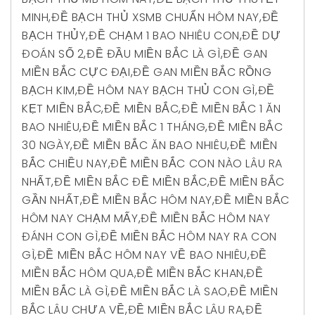
MINH
,
ĐỀ BẠCH THỦ XSMB CHUẨN HÔM NAY
,
ĐỀ
BẠCH THỦY
,
ĐỀ CHẠM 1 BAO NHIÊU CON
,
ĐỀ DỰ
ĐOÁN SỐ 2
,
ĐỀ ĐẦU MIỀN BẮC LÀ GÌ
,
ĐỀ GAN
MIỀN BẮC CỰC ĐẠI
,
ĐỀ GAN MIỀN BẮC RỒNG
BẠCH KIM
,
ĐỀ HÔM NAY BẠCH THỦ CON GÌ
,
ĐỀ
KẸT MIỀN BẮC
,
ĐỀ MIỀN BẮC
,
ĐỀ MIỀN BẮC 1 ĂN
BAO NHIÊU
,
ĐỀ MIỀN BẮC 1 THÁNG
,
ĐỀ MIỀN BẮC
30 NGÀY
,
ĐỀ MIỀN BẮC ĂN BAO NHIÊU
,
ĐỀ MIỀN
BẮC CHIỀU NAY
,
ĐỀ MIỀN BẮC CON NÀO LÂU RA
NHẤT
,
ĐỀ MIỀN BẮC ĐỀ MIỀN BẮC
,
ĐỀ MIỀN BẮC
GẦN NHẤT
,
ĐỀ MIỀN BẮC HÔM NAY
,
ĐỀ MIỀN BẮC
HÔM NAY CHẠM MẤY
,
ĐỀ MIỀN BẮC HÔM NAY
ĐÁNH CON GÌ
,
ĐỀ MIỀN BẮC HÔM NAY RA CON
GÌ
,
ĐỀ MIỀN BẮC HÔM NAY VỀ BAO NHIÊU
,
ĐỀ
MIỀN BẮC HÔM QUA
,
ĐỀ MIỀN BẮC KHAN
,
ĐỀ
MIỀN BẮC LÀ GÌ
,
ĐỀ MIỀN BẮC LÀ SAO
,
ĐỀ MIỀN
BẮC LÂU CHƯA VỀ
,
ĐỀ MIỀN BẮC LÂU RA
,
ĐỀ