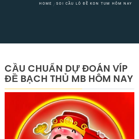
HOME
SOI CẦU LÔ ĐỀ KON TUM HÔM NAY
CẦU CHUẨN DỰ ĐOÁN VÍP
ĐỀ BẠCH THỦ MB HÔM NAY