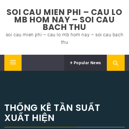
Skip
SOI CAU MIEN PHI – CAU LO
to
MB HOM NAY – SOI CAU
content
BACH THU
soi cau mien phi – cau lo mb hom nay – soi cau bach
thu
Popular News
Primary
Menu
THỐNG KÊ TẦN SUẤT
XUẤT HIỆN