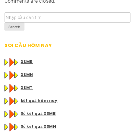
Comments are closed.
Search
SOI CẦU HÔM NAY
XSMB
XSMN
XSMT
kết quả hôm nay
Sổ kết quả XSMB
Sổ kết quả XSMN