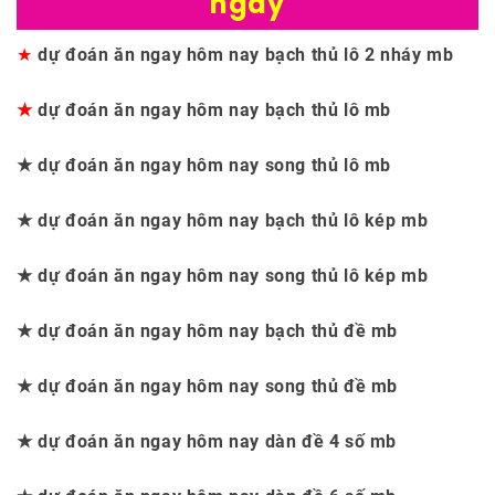
ngay
★
dự đoán ăn ngay hôm nay bạch thủ lô 2 nháy mb
★
dự đoán ăn ngay hôm nay bạch thủ lô mb
★ dự đoán ăn ngay hôm nay song thủ lô mb
★ dự đoán ăn ngay hôm nay bạch thủ lô kép mb
★ dự đoán ăn ngay hôm nay song thủ lô kép mb
★ dự đoán ăn ngay hôm nay bạch thủ đề mb
★ dự đoán ăn ngay hôm nay song thủ đề mb
★ dự đoán ăn ngay hôm nay dàn đề 4 số mb