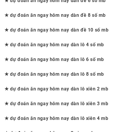
★ dự đoán ăn ngay hôm nay dàn đề 6 số mb
★ dự đoán ăn ngay hôm nay dàn đề 8 số mb
★ dự đoán ăn ngay hôm nay dàn đề 10 số mb
★ dự đoán ăn ngay hôm nay dàn lô 4 số mb
★ dự đoán ăn ngay hôm nay dàn lô 6 số mb
★ dự đoán ăn ngay hôm nay dàn lô 8 số mb
★ dự đoán ăn ngay hôm nay dàn lô xiên 2 mb
★ dự đoán ăn ngay hôm nay dàn lô xiên 3 mb
★ dự đoán ăn ngay hôm nay dàn lô xiên 4 mb