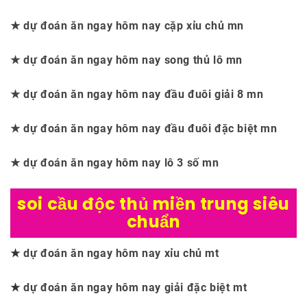
★ dự đoán ăn ngay hôm nay cặp xỉu chủ mn
★ dự đoán ăn ngay hôm nay song thủ lô mn
★ dự đoán ăn ngay hôm nay đầu đuôi giải 8 mn
★ dự đoán ăn ngay hôm nay đầu đuôi đặc biệt mn
★ dự đoán ăn ngay hôm nay lô 3 số mn
soi cầu độc thủ miền trung siêu
chuẩn
★
dự đoán ăn ngay hôm nay xỉu chủ mt
★
dự đoán ăn ngay hôm nay giải đặc biệt mt