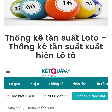
Thống kê tần suất Loto –
Thống kê tần suất xuất
hiện Lô tô