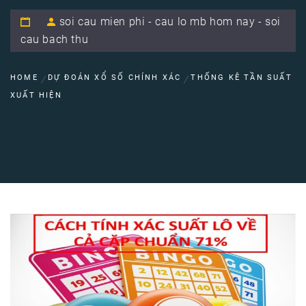
soi cau mien phi - cau lo mb hom nay - soi
cau bach thu
HOME
DỰ ĐOÁN XỔ SỐ CHÍNH XÁC
THỐNG KÊ TẦN SUẤT
XUẤT HIỆN