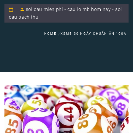
soi cau mien phi - cau lo mb hom nay - soi
cau bach thu
HOME
XSMB 30 NGÀY CHUẨN ĂN 100%