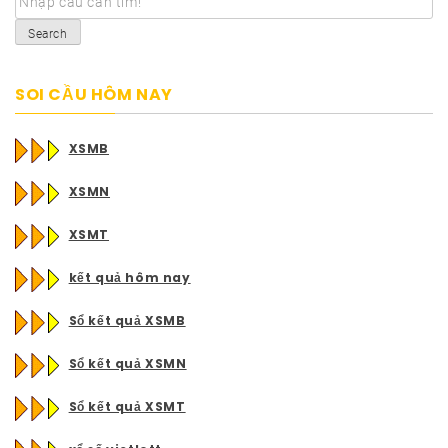
Search
SOI CẦU HÔM NAY
XSMB
XSMN
XSMT
kết quả hôm nay
Sổ kết quả XSMB
Sổ kết quả XSMN
Sổ kết quả XSMT