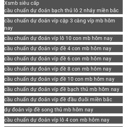
Xsmb siêu cấp
cầu chuẩn dự đoán bạch thủ lô 2 nháy miền bắc
cầu chuẩn dự đoán víp cặp 3 càng víp mb hôm
nay
cầu chuẩn dự đoán víp lô 10 con mb hôm nay
cầu chuẩn dự đoán víp đề 4 con mb hôm nay
cầu chuẩn dự đoán víp đề 6 con mb hôm nay
cầu chuẩn dự đoán víp đề 8 con mb hôm nay
cầu chuẩn dự đoán víp đề 10 con mb hôm nay
cầu chuẩn dự đoán víp đề bạch thủ mb hôm nay
cầu chuẩn dự đoán víp đề đầu đuôi miền bắc
dự đoán víp đề song thủ mb hôm nay
cầu chuẩn dự đoán víp lô 4 con mb hôm nay