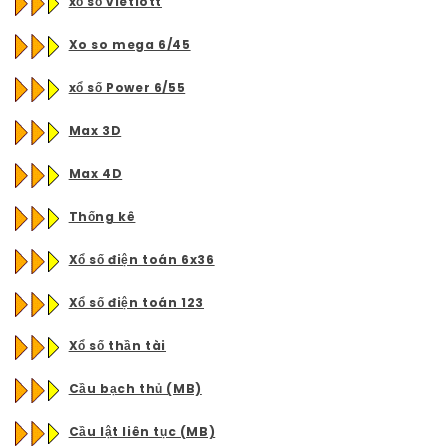
xổ số vietlott
Xo so mega 6/45
xổ số Power 6/55
Max 3D
Max 4D
Thống kê
Xổ số điện toán 6x36
Xổ số điện toán 123
Xổ số thần tài
Cầu bạch thủ (MB)
Cầu lật liên tục (MB)