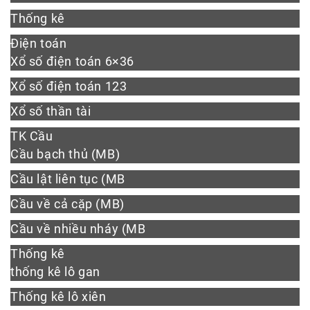
Thống kê
Điện toán
Xổ số điện toán 6×36
Xổ số điện toán 123
Xổ số thần tài
TK Cầu
Cầu bạch thủ (MB)
Cầu lật liên tục (MB
Cầu về cả cặp (MB)
Cầu về nhiều nháy (MB
Thống kê
thống kê lô gan
Thống kê lô xiên