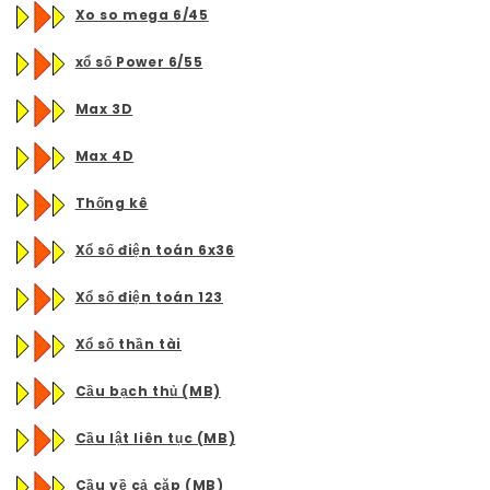
Xo so mega 6/45
xổ số Power 6/55
Max 3D
Max 4D
Thống kê
Xổ số điện toán 6x36
Xổ số điện toán 123
Xổ số thần tài
Cầu bạch thủ (MB)
Cầu lật liên tục (MB)
Cầu về cả cặp (MB)