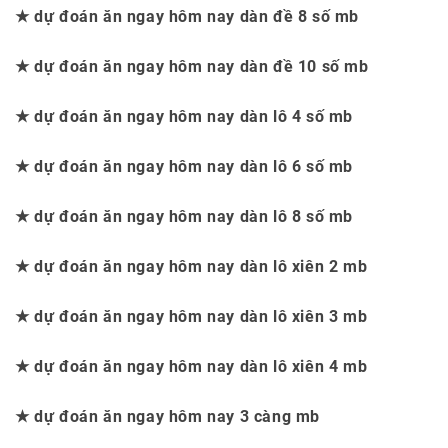
★ dự đoán ăn ngay hôm nay dàn đề 8 số mb
★ dự đoán ăn ngay hôm nay dàn đề 10 số mb
★ dự đoán ăn ngay hôm nay dàn lô 4 số mb
★ dự đoán ăn ngay hôm nay dàn lô 6 số mb
★ dự đoán ăn ngay hôm nay dàn lô 8 số mb
★ dự đoán ăn ngay hôm nay dàn lô xiên 2 mb
★ dự đoán ăn ngay hôm nay dàn lô xiên 3 mb
★ dự đoán ăn ngay hôm nay dàn lô xiên 4 mb
★ dự đoán ăn ngay hôm nay 3 càng mb