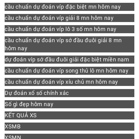
cầu chuẩn dự đoán víp đặc biệt mn hôm nay
cầu chuẩn dự đoán víp giải 8 mn hôm nay
cầu chuẩn dự đoán víp lô 3 số mn hôm nay
cầu chuẩn dự đoán víp sớ đầu đuôi giải 8 mn
hôm nay
dự đoán víp sớ đầu đuôi giải đặc biệt miền nam
cầu chuẩn dự đoán víp song thủ lô mn hôm nay
cầu chuẩn dự đoán víp xíu chủ mn hôm nay
Dự đoán xổ số chính xác
Số gì đẹp hôm nay
KẾT QUẢ XS
XSMB
XSMN