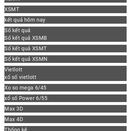
XSMT
kết quả hôm nay
Sổ kết quả
Sổ kết quả XSMB
Sổ kết quả XSMT
Sổ kết quả XSMN
Vietlott
xổ số vietlott
Xo so mega 6/45
xổ số Power 6/55
Max 3D
Max 4D
Thống kê