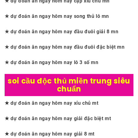
★ dự đoán ăn ngay hôm nay cặp xỉu chủ mn
★ dự đoán ăn ngay hôm nay song thủ lô mn
★ dự đoán ăn ngay hôm nay đầu đuôi giải 8 mn
★ dự đoán ăn ngay hôm nay đầu đuôi đặc biệt mn
★ dự đoán ăn ngay hôm nay lô 3 số mn
soi cầu độc thủ miền trung siêu
chuẩn
★
dự đoán ăn ngay hôm nay xỉu chủ mt
★
dự đoán ăn ngay hôm nay giải đặc biệt mt
★
dự đoán ăn ngay hôm nay giải 8 mt