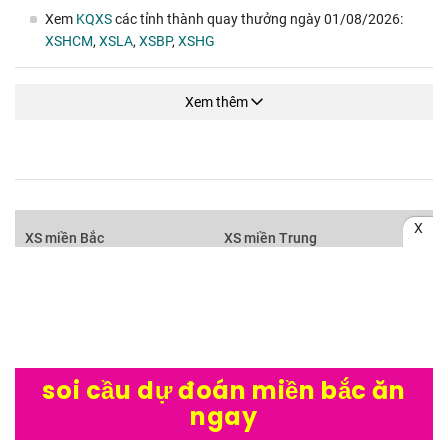
soi cầu dự đoán miền bắc ăn
ngay