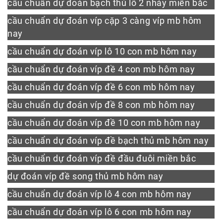
cầu chuẩn dự đoán bạch thủ lô 2 nháy miền bắc
cầu chuẩn dự đoán víp cặp 3 càng víp mb hôm
nay
cầu chuẩn dự đoán víp lô 10 con mb hôm nay
cầu chuẩn dự đoán víp đề 4 con mb hôm nay
cầu chuẩn dự đoán víp đề 6 con mb hôm nay
cầu chuẩn dự đoán víp đề 8 con mb hôm nay
cầu chuẩn dự đoán víp đề 10 con mb hôm nay
cầu chuẩn dự đoán víp đề bạch thủ mb hôm nay
cầu chuẩn dự đoán víp đề đầu đuôi miền bắc
dự đoán víp đề song thủ mb hôm nay
cầu chuẩn dự đoán víp lô 4 con mb hôm nay
cầu chuẩn dự đoán víp lô 6 con mb hôm nay