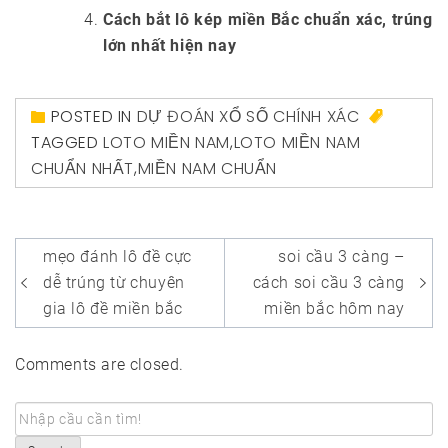
Cách bắt lô kép miền Bắc chuẩn xác, trúng
lớn nhất hiện nay
POSTED IN
DỰ ĐOÁN XỔ SỐ CHÍNH XÁC
TAGGED
LOTO MIỀN NAM
,
LOTO MIỀN NAM
CHUẨN NHẤT
,
MIỀN NAM CHUẨN
Điều
mẹo đánh lô đề cực
soi cầu 3 càng –
hướng
dễ trúng từ chuyên
cách soi cầu 3 càng
bài
gia lô đề miền bắc
miền bắc hôm nay
viết
Comments are closed.