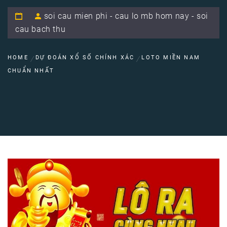
soi cau mien phi - cau lo mb hom nay - soi
cau bach thu
HOME
DỰ ĐOÁN XỔ SỐ CHÍNH XÁC
LOTO MIỀN NAM
CHUẨN NHẤT