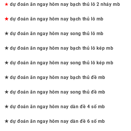
★
dự đoán ăn ngay hôm nay bạch thủ lô 2 nháy mb
★
dự đoán ăn ngay hôm nay bạch thủ lô mb
★ dự đoán ăn ngay hôm nay song thủ lô mb
★ dự đoán ăn ngay hôm nay bạch thủ lô kép mb
★ dự đoán ăn ngay hôm nay song thủ lô kép mb
★ dự đoán ăn ngay hôm nay bạch thủ đề mb
★ dự đoán ăn ngay hôm nay song thủ đề mb
★ dự đoán ăn ngay hôm nay dàn đề 4 số mb
★ dự đoán ăn ngay hôm nay dàn đề 6 số mb