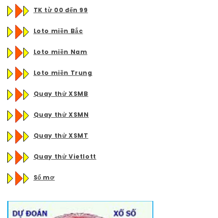
TK từ 00 đến 99
Loto miền Bắc
Loto miền Nam
Loto miền Trung
Quay thử XSMB
Quay thử XSMN
Quay thử XSMT
Quay thử Vietlott
Sổ mơ