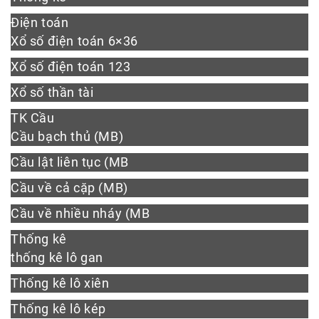
Điện toán
Xổ số điện toán 6×36
Xổ số điện toán 123
Xổ số thần tài
TK Cầu
Cầu bạch thủ (MB)
Cầu lật liên tục (MB
Cầu về cả cặp (MB)
Cầu về nhiều nháy (MB
Thống kê
thống kê lô gan
Thống kê lô xiên
Thống kê lô kép