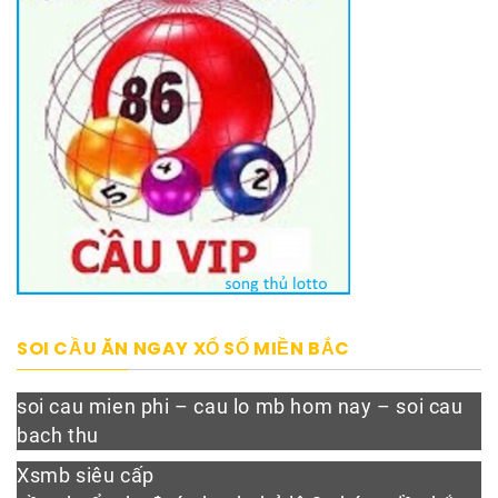
SOI CẦU ĂN NGAY XỔ SỐ MIỀN BẮC
soi cau mien phi – cau lo mb hom nay – soi cau
bach thu
Xsmb siêu cấp