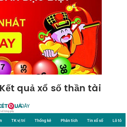
 Kết quả xổ số thần tài