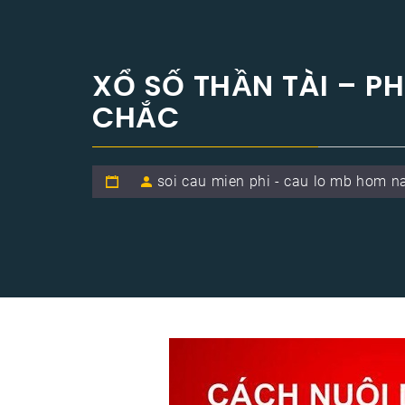
XỔ SỐ THẦN TÀI – P
CHẮC
soi cau mien phi - cau lo mb hom na