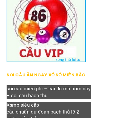
SOI CẦU ĂN NGAY XỔ SỐ MIỀN BẮC
soi cau mien phi – cau lo mb hom nay
– soi cau bach thu
Xsmb siêu cấp
cầu chuẩn dự đoán bạch thủ lô 2