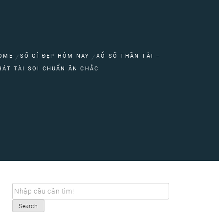
OME
SỐ GÌ ĐẸP HÔM NAY
XỔ SỐ THẦN TÀI –
HÁT TÀI SOI CHUẨN ĂN CHẮC
Search