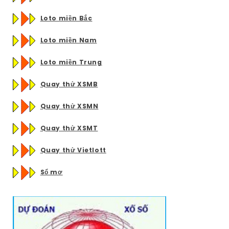
Loto miền Bắc
Loto miền Nam
Loto miền Trung
Quay thử XSMB
Quay thử XSMN
Quay thử XSMT
Quay thử Vietlott
Sổ mơ