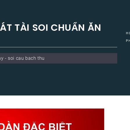
HÁT TÀI SOI CHUẨN ĂN
H
P
y - soi cau bach thu