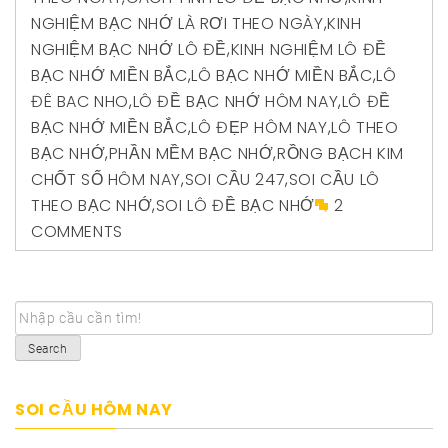
NGHIỆM BẠC NHỚ LÀ RƠI THEO NGÀY
,
KINH
NGHIỆM BẠC NHỚ LÔ ĐỀ
,
KINH NGHIỆM LÔ ĐỀ
BẠC NHỚ MIỀN BẮC
,
LÔ BẠC NHỚ MIỀN BẮC
,
LÔ
ĐÊ BAC NHO
,
LÔ ĐỀ BẠC NHỚ HÔM NAY
,
LÔ ĐỀ
BẠC NHỚ MIỀN BẮC
,
LÔ ĐẸP HÔM NAY
,
LÔ THEO
BẠC NHỚ
,
PHẦN MỀM BẠC NHỚ
,
RỒNG BẠCH KIM
CHỐT SỐ HÔM NAY
,
SOI CẦU 247
,
SOI CẦU LÔ
THEO BẠC NHỚ
,
SOI LÔ ĐỀ BẠC NHỚ
2
COMMENTS
Search
SOI CẦU HÔM NAY