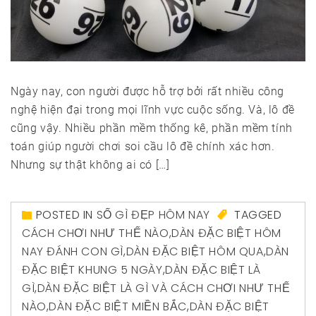
Ngày nay, con người được hỗ trợ bởi rất nhiều công
nghệ hiện đại trong mọi lĩnh vực cuộc sống. Và, lô đề
cũng vậy. Nhiều phần mềm thống kê, phần mềm tính
toán giúp người chơi soi cầu lô đề chính xác hơn.
Nhưng sự thật không ai có […]
POSTED IN
SỐ GÌ ĐẸP HÔM NAY
TAGGED
CÁCH CHƠI NHƯ THẾ NÀO
,
DÀN ĐẶC BIỆT HÔM
NAY ĐÁNH CON GÌ
,
DÀN ĐẶC BIỆT HÔM QUA
,
DÀN
ĐẶC BIỆT KHUNG 5 NGÀY
,
DÀN ĐẶC BIỆT LÀ
GÌ
,
DÀN ĐẶC BIỆT LÀ GÌ VÀ CÁCH CHƠI NHƯ THẾ
NÀO
,
DÀN ĐẶC BIỆT MIỀN BẮC
,
DÀN ĐẶC BIỆT