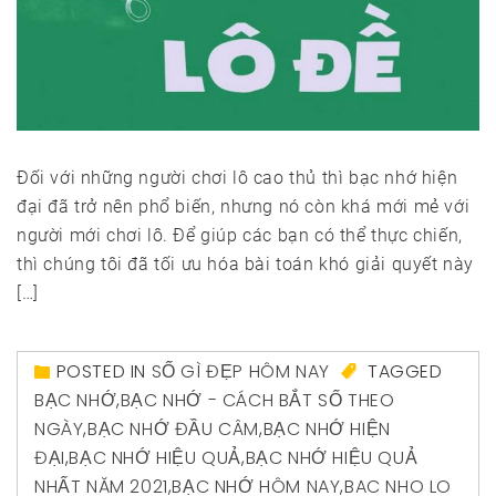
Đối với những người chơi lô cao thủ thì bạc nhớ hiện
đại đã trở nên phổ biến, nhưng nó còn khá mới mẻ với
người mới chơi lô. Để giúp các bạn có thể thực chiến,
thì chúng tôi đã tối ưu hóa bài toán khó giải quyết này
[…]
POSTED IN
SỐ GÌ ĐẸP HÔM NAY
TAGGED
BẠC NHỚ
,
BẠC NHỚ - CÁCH BẮT SỐ THEO
NGÀY
,
BẠC NHỚ ĐẦU CÂM
,
BẠC NHỚ HIỆN
ĐẠI
,
BẠC NHỚ HIỆU QUẢ
,
BẠC NHỚ HIỆU QUẢ
NHẤT NĂM 2021
,
BẠC NHỚ HÔM NAY
,
BAC NHO LO