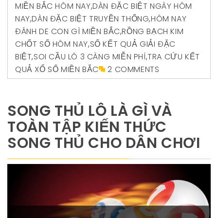
MIỀN BẮC HÔM NAY
,
DÀN ĐẶC BIỆT NGÀY HÔM
NAY
,
DÀN ĐẶC BIỆT TRUYỀN THỐNG
,
HÔM NAY
ĐÁNH DE CON GÌ MIỀN BẮC
,
RỒNG BẠCH KIM
CHỐT SỐ HÔM NAY
,
SỐ KẾT QUẢ GIẢI ĐẶC
BIỆT
,
SOI CẦU LÔ 3 CÀNG MIỄN PHÍ
,
TRA CỨU KẾT
QUẢ XỔ SỐ MIỀN BẮC
2 COMMENTS
SONG THỦ LÔ LÀ GÌ VÀ
TOÀN TẬP KIẾN THỨC
SONG THỦ CHO DÂN CHƠI