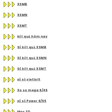
XSMB
XSMN
XSMT
kết quả hôm nay
Sổ kết quả XSMB
Sổ kết quả XSMN
Sổ kết quả XSMT
xổ số vietlott
Xo so mega 6/45
xổ số Power 6/55
Max 3D