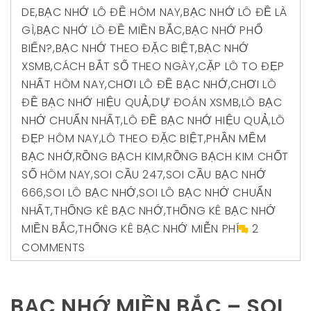
DE
,
BẠC NHỚ LÔ ĐỀ HÔM NAY
,
BẠC NHỚ LÔ ĐỀ LÀ
GÌ
,
BẠC NHỚ LÔ ĐỀ MIỀN BẮC
,
BẠC NHỚ PHỔ
BIẾN?
,
BẠC NHỚ THEO ĐẶC BIỆT
,
BẠC NHỚ
XSMB
,
CÁCH BẮT SỐ THEO NGÀY
,
CẶP LÔ TO ĐẸP
NHẤT HÔM NAY
,
CHƠI LÔ ĐỀ BẠC NHỚ
,
CHƠI LÔ
ĐỀ BẠC NHỚ HIỆU QUẢ
,
DỰ ĐOÁN XSMB
,
LÔ BẠC
NHỚ CHUẨN NHẤT
,
LÔ ĐỀ BẠC NHỚ HIỆU QUẢ
,
LÔ
ĐẸP HÔM NAY
,
LÔ THEO ĐẶC BIỆT
,
PHẦN MỀM
BẠC NHỚ
,
RỒNG BẠCH KIM
,
RỒNG BẠCH KIM CHỐT
SỐ HÔM NAY
,
SOI CẦU 247
,
SOI CẦU BẠC NHỚ
666
,
SOI LÔ BẠC NHỚ
,
SOI LÔ BẠC NHỚ CHUẨN
NHẤT
,
THỐNG KÊ BẠC NHỚ
,
THỐNG KÊ BẠC NHỚ
MIỀN BẮC
,
THỐNG KÊ BẠC NHỚ MIỄN PHÍ
2
COMMENTS
BẠC NHỚ MIỀN BẮC – SOI