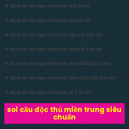
★ dự đoán ăn ngay hôm nay giải 8 mn
★ dự đoán ăn ngay hôm nay bao lô mn
★ dự đoán ăn ngay hôm nay cặp xỉu chủ mn
★ dự đoán ăn ngay hôm nay song thủ lô mn
★ dự đoán ăn ngay hôm nay đầu đuôi giải 8 mn
★ dự đoán ăn ngay hôm nay đầu đuôi đặc biệt mn
★ dự đoán ăn ngay hôm nay lô 3 số mn
soi cầu độc thủ miền trung siêu
chuẩn