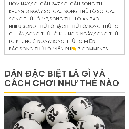
HÔM NAY
,
SOI CẦU 247
,
SOI CẦU SONG THỦ
KHUNG 3 NGÀY
,
SOI CẦU SONG THỦ LÔ
,
SOI CẦU
SONG THỦ LÔ MB
,
SONG THỦ LÔ AN BAO
NHIÊU
,
SONG THỦ LÔ BẠCH THỦ LÔ
,
SONG THỦ LÔ
CHUẨN
,
SONG THỦ LÔ KHUNG 2 NGÀY
,
SONG THỦ
LÔ KHUNG 3 NGÀY
,
SONG THỦ LÔ MIỀN
BẮC
,
SONG THỦ LÔ MIỄN PHÍ
2 COMMENTS
DÀN ĐẶC BIỆT LÀ GÌ VÀ
CÁCH CHƠI NHƯ THẾ NÀO