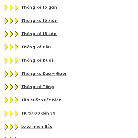
Thống kê lô gan
Thống kê lô xiên
Thống kê lô kép
Thống kê Đầu
Thống kê Đuôi
Thống kê Đầu – Đuôi
Thống kê Tổng
Tần suất xuất hiện
TK từ 00 đến 99
Loto miền Bắc