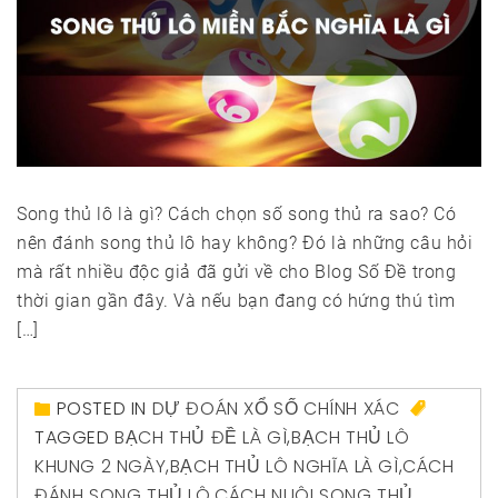
Song thủ lô là gì? Cách chọn số song thủ ra sao? Có
nên đánh song thủ lô hay không? Đó là những câu hỏi
mà rất nhiều độc giả đã gửi về cho Blog Số Đề trong
thời gian gần đây. Và nếu bạn đang có hứng thú tìm
[…]
POSTED IN
DỰ ĐOÁN XỔ SỐ CHÍNH XÁC
TAGGED
BẠCH THỦ ĐỀ LÀ GÌ
,
BẠCH THỦ LÔ
KHUNG 2 NGÀY
,
BẠCH THỦ LÔ NGHĨA LÀ GÌ
,
CÁCH
ĐÁNH SONG THỦ LÔ
,
CÁCH NUÔI SONG THỦ