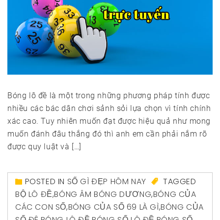
Bóng lô đề là một trong những phương pháp tính được
nhiều các bác dân chơi sảnh sỏi lựa chọn vì tính chính
xác cao. Tuy nhiên muốn đạt được hiệu quả như mong
muốn đánh đâu thắng đó thì anh em cần phải nắm rõ
được quy luật và […]
POSTED IN
SỐ GÌ ĐẸP HÔM NAY
TAGGED
BỘ LÔ ĐỀ
,
BÓNG ÂM BÓNG DƯƠNG
,
BÓNG CỦA
CÁC CON SỐ
,
BÓNG CỦA SỐ 69 LÀ GÌ
,
BÓNG CỦA
SỐ ĐÊ
,
BÓNG LÔ ĐỀ
,
BÓNG SỐ LÔ ĐỀ
,
BÓNG SỐ