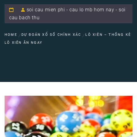
soi cau mien phi - cau lo mb hom nay - soi
cau bach thu
HOME
DỰ ĐOÁN XỔ SỐ CHÍNH XÁC
LÔ XIÊN – THỐNG KÊ
LÔ XIÊN ĂN NGAY