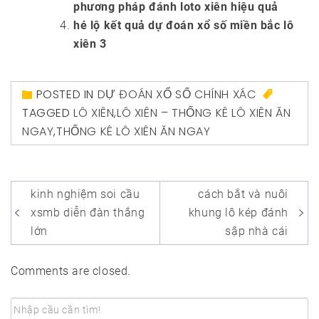
phương pháp đánh loto xiên hiệu quả
hé lộ kết quả dự đoán xổ số miền bắc lô
xiên 3
POSTED IN
DỰ ĐOÁN XỔ SỐ CHÍNH XÁC
TAGGED
LÔ XIÊN
,
LÔ XIÊN – THỐNG KÊ LÔ XIÊN ĂN
NGAY
,
THỐNG KÊ LÔ XIÊN ĂN NGAY
Điều
kinh nghiệm soi cầu
cách bắt và nuôi
hướng
xsmb diễn đàn thắng
khung lô kép đánh
bài
lớn
sập nhà cái
viết
Comments are closed.