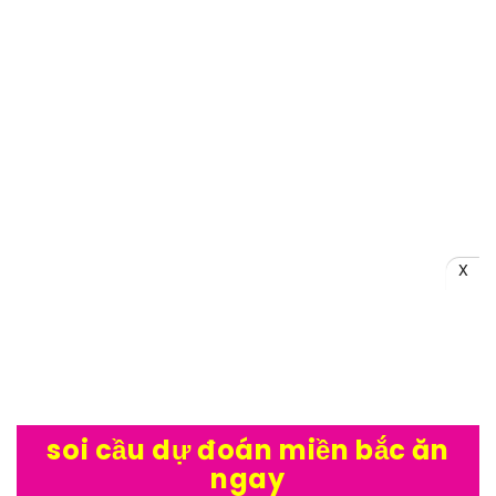
soi cầu dự đoán miền bắc ăn
ngay