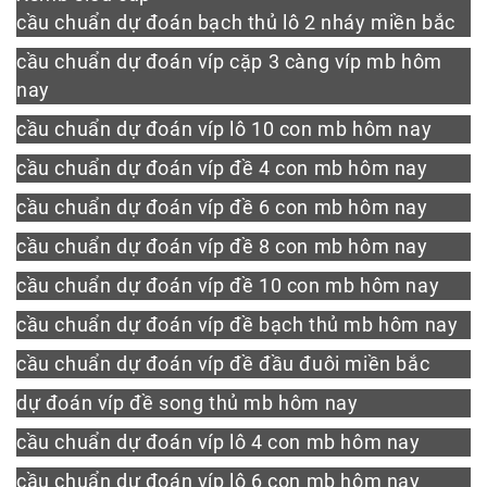
cầu chuẩn dự đoán bạch thủ lô 2 nháy miền bắc
cầu chuẩn dự đoán víp cặp 3 càng víp mb hôm
nay
cầu chuẩn dự đoán víp lô 10 con mb hôm nay
cầu chuẩn dự đoán víp đề 4 con mb hôm nay
cầu chuẩn dự đoán víp đề 6 con mb hôm nay
cầu chuẩn dự đoán víp đề 8 con mb hôm nay
cầu chuẩn dự đoán víp đề 10 con mb hôm nay
cầu chuẩn dự đoán víp đề bạch thủ mb hôm nay
cầu chuẩn dự đoán víp đề đầu đuôi miền bắc
dự đoán víp đề song thủ mb hôm nay
cầu chuẩn dự đoán víp lô 4 con mb hôm nay
cầu chuẩn dự đoán víp lô 6 con mb hôm nay