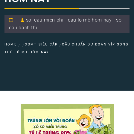
soi cau mien phi - cau lo mb hom nay - soi
cau bach thu
HOME
XSMT SIÊU CẤP
CẦU CHUẨN DỰ ĐOÁN VÍP SONG
THỦ LÔ MT HÔM NAY