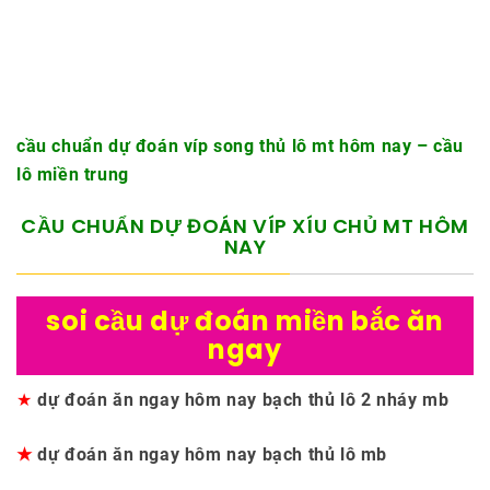
cầu chuẩn dự đoán víp song thủ lô mt hôm nay – cầu
lô miền trung
CẦU CHUẨN DỰ ĐOÁN VÍP XÍU CHỦ MT HÔM
NAY
soi cầu dự đoán miền bắc ăn
ngay
★
dự đoán ăn ngay hôm nay bạch thủ lô 2 nháy mb
★
dự đoán ăn ngay hôm nay bạch thủ lô mb