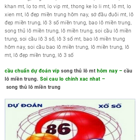
khan mt, lo to mt, lo vip mt, thong ke lo li mt, lô mt, lo
xien mt, lô đẹp miền trung hôm nay, sớ đầu đuôi mt, lô
đẹp miền trung, lô 3 số miền trung, bao lô miền trung,
song thủ lô miền trung, lô miền trung, soi cầu lô miền
trung, soi cầu lô 3 số, lô 3 số mt, bao lô miền trung
hôm nay, soi cầu bao lô miền trung, lô miền trung, lô
mt, lô đẹp miền trung, lô 3 số
cầu chuẩn dự đoán víp
song thủ lô mt
hôm nay –
cầu
lô miền trung.
Soi cau lo chinh xac nhat –
song thủ lô miền trung