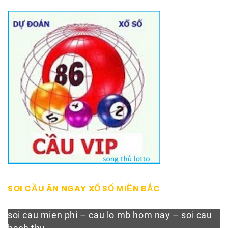
SOI CẦU ĂN NGAY XỔ SỐ MIỀN BẮC
soi cau mien phi – cau lo mb hom nay – soi cau