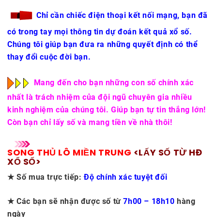
Chỉ cần chiếc điện thoại kết nối mạng, bạn đã
có trong tay mọi thông tin dự đoán kết quả xổ số.
Chúng tôi giúp bạn đưa ra những quyết định có thể
thay đổi cuộc đời bạn.
Mang đến cho bạn những con số chính xác
nhất là trách nhiệm của đội ngũ chuyên gia nhiều
kinh nghiệm của chúng tôi. Giúp bạn tự tin thắng lớn!
Còn bạn chỉ lấy số và mang tiền về nhà thôi!
SONG THỦ LÔ MIỀN TRUNG
<LẤY SỐ TỪ HĐ
XỔ SỐ>
★ Số mua trực tiếp:
Độ chính xác tuyệt đối
★ Các bạn sẽ nhận được số từ
7h00 – 18h10
hàng
ngày