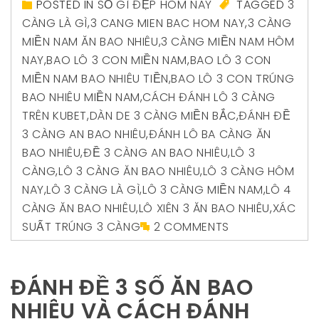
POSTED IN
SỐ GÌ ĐẸP HÔM NAY
TAGGED
3
CÀNG LÀ GÌ
,
3 CANG MIEN BAC HOM NAY
,
3 CÀNG
MIỀN NAM ĂN BAO NHIÊU
,
3 CÀNG MIỀN NAM HÔM
NAY
,
BAO LÔ 3 CON MIỀN NAM
,
BAO LÔ 3 CON
MIỀN NAM BAO NHIÊU TIỀN
,
BAO LÔ 3 CON TRÚNG
BAO NHIÊU MIỀN NAM
,
CÁCH ĐÁNH LÔ 3 CÀNG
TRÊN KUBET
,
DÀN DE 3 CÀNG MIỀN BẮC
,
ĐÁNH ĐỀ
3 CÀNG AN BAO NHIÊU
,
ĐÁNH LÔ BA CÀNG ĂN
BAO NHIÊU
,
ĐỀ 3 CÀNG AN BAO NHIÊU
,
LÔ 3
CÀNG
,
LÔ 3 CÀNG ĂN BAO NHIÊU
,
LÔ 3 CÀNG HÔM
NAY
,
LÔ 3 CÀNG LÀ GÌ
,
LÔ 3 CÀNG MIỀN NAM
,
LÔ 4
CÀNG ĂN BAO NHIÊU
,
LÔ XIÊN 3 ĂN BAO NHIÊU
,
XÁC
SUẤT TRÚNG 3 CÀNG
2 COMMENTS
ĐÁNH ĐỀ 3 SỐ ĂN BAO
NHIÊU VÀ CÁCH ĐÁNH