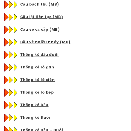
Cầu bạch thủ (MB)
Cầu lật liên tục (MB)
Cầu về cả cặp (MB)
Cầu về nhiều nháy (MB)
Thống kê đầu đuôi
Thống kê lô gan
Thống kê lô xiên
Thống kê lô kép
Thống kê Đầu
Thống kê Đuôi
Thống kê Đầu – Đuôi