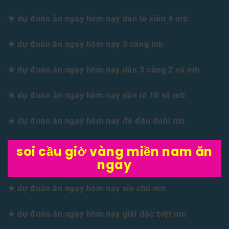
★ dự đoán ăn ngay hôm nay dàn lô xiên 4 mb
★ dự đoán ăn ngay hôm nay 3 càng mb
★ dự đoán ăn ngay hôm nay dàn 3 càng 2 số mb
★ dự đoán ăn ngay hôm nay dàn lô 10 số mb
★ dự đoán ăn ngay hôm nay đề đầu đuôi mb
soi cầu giờ vàng miền nam ăn
ngay
★ dự đoán ăn ngay hôm nay xỉu chủ mn
★ dự đoán ăn ngay hôm nay giải đặc biệt mn