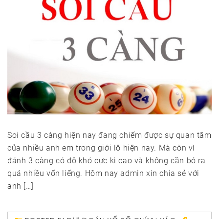
Soi cầu 3 càng hiện nay đang chiếm được sự quan tâm
của nhiều anh em trong giới lô hiện nay. Mà còn vì
đánh 3 càng có độ khó cực kì cao và không cần bỏ ra
quá nhiều vốn liếng. Hôm nay admin xin chia sẻ với
anh […]