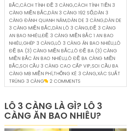
BẮC
,
CÁCH TÍNH ĐỀ 3 CÀNG
,
CÁCH TÍNH TIỀN 3
CÀNG MIỀN BẮC
,
DÀN 3 CÀNG 192 SỐ
,
DÀN 3
CÀNG ĐÁNH QUANH NĂM
,
DÀN DE 3 CÀNG
,
DÀN DE
3 CÀNG MIỀN BẮC
,
DÀN LÔ 3 CÀNG
,
ĐỀ 3 CÀNG
AN BAO NHIÊU
,
ĐỀ 3 CÀNG MIỀN BẮC 1 AN BAO
NHIÊU
,
GHÉP 3 CÀNG
,
LÔ 3 CÀNG ĂN BAO NHIÊU
,
LÔ
ĐỀ BA (3) CÀNG MIỀN BẮC
,
LÔ ĐỀ BA (3) CÀNG
MIỀN BẮC ĂN BAO NHIÊU
,
LÔ ĐỀ BA CÀNG MIỀN
BẮC
,
SOI CẦU 3 CÀNG CAO CẤP VIP
,
SOI CẦU BA
CÀNG MB MIỄN PHÍ
,
THỐNG KÊ 3 CÀNG
,
XÁC SUẤT
TRÚNG 3 CÀNG
2 COMMENTS
LÔ 3 CÀNG LÀ GÌ? LÔ 3
CÀNG ĂN BAO NHIÊU?