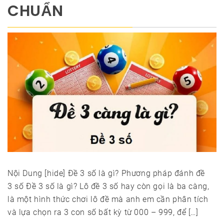
CHUẨN
Nội Dung [hide] Đề 3 số là gì? Phương pháp đánh đề
3 số Đề 3 số là gì? Lô đề 3 số hay còn gọi là ba càng,
là một hình thức chơi lô đề mà anh em cần phân tích
và lựa chọn ra 3 con số bất kỳ từ 000 – 999, để […]