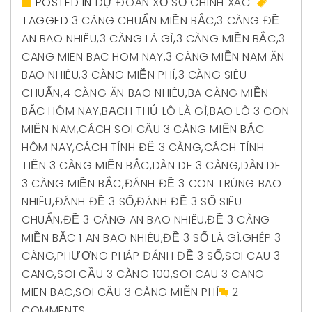
POSTED IN
DỰ ĐOÁN XỔ SỐ CHÍNH XÁC
TAGGED
3 CÀNG CHUẨN MIỀN BẮC
,
3 CÀNG ĐỀ
AN BAO NHIÊU
,
3 CÀNG LÀ GÌ
,
3 CÀNG MIỀN BẮC
,
3
CANG MIEN BAC HOM NAY
,
3 CÀNG MIỀN NAM ĂN
BAO NHIÊU
,
3 CÀNG MIỄN PHÍ
,
3 CÀNG SIÊU
CHUẨN
,
4 CÀNG ĂN BAO NHIÊU
,
BA CÀNG MIỀN
BẮC HÔM NAY
,
BẠCH THỦ LÔ LÀ GÌ
,
BAO LÔ 3 CON
MIỀN NAM
,
CÁCH SOI CẦU 3 CÀNG MIỀN BẮC
HÔM NAY
,
CÁCH TÍNH ĐỀ 3 CÀNG
,
CÁCH TÍNH
TIỀN 3 CÀNG MIỀN BẮC
,
DÀN DE 3 CÀNG
,
DÀN DE
3 CÀNG MIỀN BẮC
,
ĐÁNH ĐỀ 3 CON TRÚNG BAO
NHIÊU
,
ĐÁNH ĐỀ 3 SỐ
,
ĐÁNH ĐỀ 3 SỐ SIÊU
CHUẨN
,
ĐỀ 3 CÀNG AN BAO NHIÊU
,
ĐỀ 3 CÀNG
MIỀN BẮC 1 AN BAO NHIÊU
,
ĐỀ 3 SỐ LÀ GÌ
,
GHÉP 3
CÀNG
,
PHƯƠNG PHÁP ĐÁNH ĐỀ 3 SỐ
,
SOI CAU 3
CANG
,
SOI CẦU 3 CÀNG 100
,
SOI CAU 3 CANG
MIEN BAC
,
SOI CẦU 3 CÀNG MIỄN PHÍ
2
COMMENTS