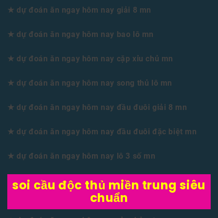
★ dự đoán ăn ngay hôm nay giải 8 mn
★ dự đoán ăn ngay hôm nay bao lô mn
★ dự đoán ăn ngay hôm nay cặp xỉu chủ mn
★ dự đoán ăn ngay hôm nay song thủ lô mn
★ dự đoán ăn ngay hôm nay đầu đuôi giải 8 mn
★ dự đoán ăn ngay hôm nay đầu đuôi đặc biệt mn
★ dự đoán ăn ngay hôm nay lô 3 số mn
soi cầu độc thủ miền trung siêu
chuẩn