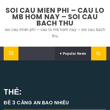
Skip
SOI CAU MIEN PHI – CAU LO
to
MB HOM NAY – SOI CAU
content
BACH THU
soi cau mien phi – cau lo mb hom nay – soi cau bach
thu
Popular News
Primary
Menu
THẺ:
ĐỀ 3 CÀNG AN BAO NHIÊU