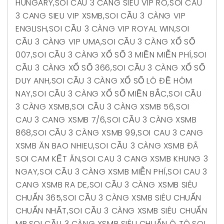
HUNGARY
,
SOI CAU 3 CANG SIEU VIP RO
,
SOI CAU
3 CANG SIEU VIP XSMB
,
SOI CẦU 3 CÀNG VIP
ENGLISH
,
SOI CẦU 3 CÀNG VIP ROYAL WIN
,
SOI
CẦU 3 CÀNG VIP UMA
,
SOI CẦU 3 CÀNG XỔ SỐ
007
,
SOI CẦU 3 CÀNG XỔ SỐ 3 MIỀN MIỄN PHÍ
,
SOI
CẦU 3 CÀNG XỔ SỐ 366
,
SOI CẦU 3 CÀNG XỔ SỐ
DUY ANH
,
SOI CẦU 3 CÀNG XỔ SỐ LÔ ĐỀ HÔM
NAY
,
SOI CẦU 3 CÀNG XỔ SỐ MIỀN BẮC
,
SOI CẦU
3 CÀNG XSMB
,
SOI CẦU 3 CÀNG XSMB 56
,
SOI
CAU 3 CANG XSMB 7/6
,
SOI CẦU 3 CÀNG XSMB
868
,
SOI CẦU 3 CÀNG XSMB 99
,
SOI CAU 3 CANG
XSMB ĂN BAO NHIEU
,
SOI CẦU 3 CÀNG XSMB ĐÃ
SOI CAM KẾT ĂN
,
SOI CAU 3 CANG XSMB KHUNG 3
NGAY
,
SOI CẦU 3 CÀNG XSMB MIỄN PHÍ
,
SOI CAU 3
CANG XSMB RA DE
,
SOI CẦU 3 CÀNG XSMB SIÊU
CHUẨN 365
,
SOI CẦU 3 CÀNG XSMB SIÊU CHUẨN
CHUẨN NHẤT
,
SOI CẦU 3 CÀNG XSMB SIÊU CHUẨN
MP
,
SOI CẦU 3 CÀNG XSMB SIÊU CHUẨN Ô TÔ
,
SOI