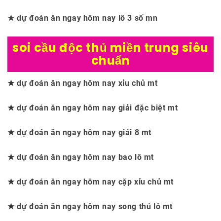
★ dự đoán ăn ngay hôm nay lô 3 số mn
soi cầu độc thủ miền trung siêu
chuẩn
★
dự đoán ăn ngay hôm nay xỉu chủ mt
★
dự đoán ăn ngay hôm nay giải đặc biệt mt
★
dự đoán ăn ngay hôm nay giải 8 mt
★
dự đoán ăn ngay hôm nay bao lô mt
★
dự đoán ăn ngay hôm nay cặp xỉu chủ mt
★
dự đoán ăn ngay hôm nay song thủ lô mt