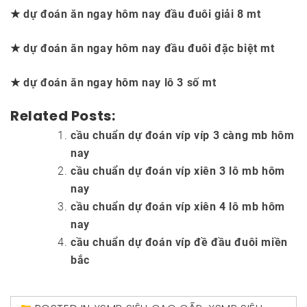
★
dự đoán ăn ngay hôm nay đầu đuôi giải 8 mt
★
dự đoán ăn ngay hôm nay đầu đuôi đặc biệt mt
★
dự đoán ăn ngay hôm nay lô 3 số mt
Related Posts:
cầu chuẩn dự đoán víp víp 3 càng mb hôm
nay
cầu chuẩn dự đoán víp xiên 3 lô mb hôm
nay
cầu chuẩn dự đoán víp xiên 4 lô mb hôm
nay
cầu chuẩn dự đoán víp đề đầu đuôi miền
bắc