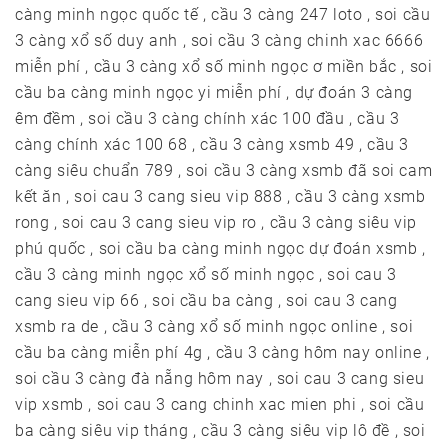
càng minh ngọc quốc tế , cầu 3 càng 247 loto , soi cầu
3 càng xổ số duy anh , soi cầu 3 càng chinh xac 6666
miễn phí , cầu 3 càng xổ số minh ngọc ơ miền bắc , soi
cầu ba càng minh ngọc yi miễn phí , dự đoán 3 càng
êm đềm , soi cầu 3 càng chính xác 100 đầu , cầu 3
càng chính xác 100 68 , cầu 3 càng xsmb 49 , cầu 3
càng siêu chuẩn 789 , soi cầu 3 càng xsmb đã soi cam
kết ăn , soi cau 3 cang sieu vip 888 , cầu 3 càng xsmb
rong , soi cau 3 cang sieu vip ro , cầu 3 càng siêu vip
phú quốc , soi cầu ba càng minh ngọc dự đoán xsmb ,
cầu 3 càng minh ngọc xổ số minh ngọc , soi cau 3
cang sieu vip 66 , soi cầu ba càng , soi cau 3 cang
xsmb ra de , cầu 3 càng xổ số minh ngọc online , soi
cầu ba càng miễn phí 4g , cầu 3 càng hôm nay online ,
soi cầu 3 càng đà nẵng hôm nay , soi cau 3 cang sieu
vip xsmb , soi cau 3 cang chinh xac mien phi , soi cầu
ba càng siêu vip tháng , cầu 3 càng siêu vip lô đề , soi