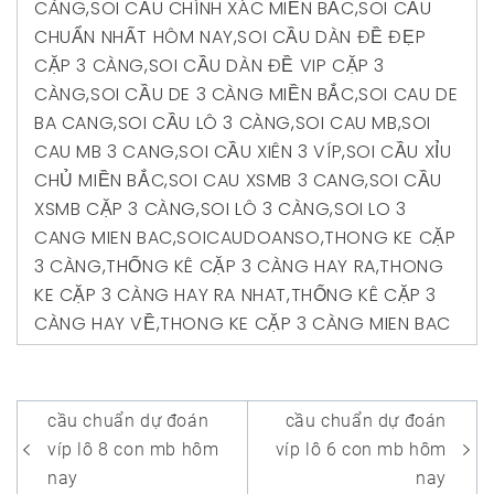
CÀNG
,
SOI CẦU CHÍNH XÁC MIỀN BẮC
,
SOI CẦU
CHUẨN NHẤT HÔM NAY
,
SOI CẦU DÀN ĐỀ ĐẸP
CẶP 3 CÀNG
,
SOI CẦU DÀN ĐỀ VIP CẶP 3
CÀNG
,
SOI CẦU DE 3 CÀNG MIỀN BẮC
,
SOI CAU DE
BA CANG
,
SOI CẦU LÔ 3 CÀNG
,
SOI CAU MB
,
SOI
CAU MB 3 CANG
,
SOI CẦU XIÊN 3 VÍP
,
SOI CẦU XỈU
CHỦ MIỀN BẮC
,
SOI CAU XSMB 3 CANG
,
SOI CẦU
XSMB CẶP 3 CÀNG
,
SOI LÔ 3 CÀNG
,
SOI LO 3
CANG MIEN BAC
,
SOICAUDOANSO
,
THONG KE CẶP
3 CÀNG
,
THỐNG KÊ CẶP 3 CÀNG HAY RA
,
THONG
KE CẶP 3 CÀNG HAY RA NHAT
,
THỐNG KÊ CẶP 3
CÀNG HAY VỀ
,
THONG KE CẶP 3 CÀNG MIEN BAC
Điều
cầu chuẩn dự đoán
cầu chuẩn dự đoán
hướng
víp lô 8 con mb hôm
víp lô 6 con mb hôm
bài
nay
nay