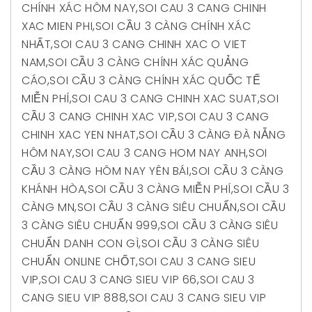
CHÍNH XÁC HÔM NAY
,
SOI CAU 3 CANG CHINH
XAC MIEN PHI
,
SOI CẦU 3 CÀNG CHÍNH XÁC
NHẤT
,
SOI CAU 3 CANG CHINH XAC O VIET
NAM
,
SOI CẦU 3 CÀNG CHÍNH XÁC QUẢNG
CÁO
,
SOI CẦU 3 CÀNG CHÍNH XÁC QUỐC TẾ
MIỄN PHÍ
,
SOI CAU 3 CANG CHINH XAC SUAT
,
SOI
CẦU 3 CANG CHINH XAC VIP
,
SOI CAU 3 CANG
CHINH XAC YEN NHAT
,
SOI CẦU 3 CÀNG ĐÀ NẴNG
HÔM NAY
,
SOI CAU 3 CANG HOM NAY ANH
,
SOI
CẦU 3 CÀNG HÔM NAY YÊN BÁI
,
SOI CẦU 3 CÀNG
KHÁNH HÒA
,
SOI CẦU 3 CÀNG MIỄN PHÍ
,
SOI CẦU 3
CÀNG MN
,
SOI CẦU 3 CÀNG SIÊU CHUẨN
,
SOI CẦU
3 CÀNG SIÊU CHUẨN 999
,
SOI CẦU 3 CÀNG SIÊU
CHUẨN DANH CON GÌ
,
SOI CẦU 3 CÀNG SIÊU
CHUẨN ONLINE CHỐT
,
SOI CAU 3 CANG SIEU
VIP
,
SOI CAU 3 CANG SIEU VIP 66
,
SOI CAU 3
CANG SIEU VIP 888
,
SOI CAU 3 CANG SIEU VIP