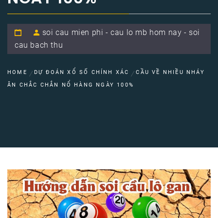
soi cau mien phi - cau lo mb hom nay - soi
cau bach thu
HOME
DỰ ĐOÁN XỔ SỐ CHÍNH XÁC
CẦU VỀ NHIỀU NHÁY
ĂN CHẮC CHẮN NỔ HÀNG NGÀY 100%