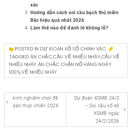
xác
Hướng dẫn cách soi cầu bạch thủ miền
Bắc hiệu quả nhất 2026
Làm thế nào để đánh lô không lỗ?
POSTED IN
DỰ ĐOÁN XỔ SỐ CHÍNH XÁC
TAGGED
ĂN CHẮC
,
CẦU VỀ NHIỀU NHÁY
,
CẦU VỀ
NHIỀU NHÁY ĂN CHẮC CHẮN NỔ HÀNG NGÀY
100%
,
VỀ NHIỀU NHÁY
Điều
kinh nghiệm chơi đề
Dự đoán XSMB 24/2
hướng
dàn thực chiến 2026
– Soi cầu xổ số
bài
XSMB ngày
24/2/2026
viết