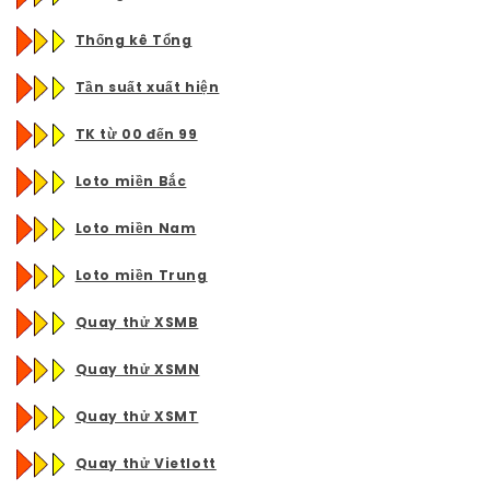
Thống kê Tổng
Tần suất xuất hiện
TK từ 00 đến 99
Loto miền Bắc
Loto miền Nam
Loto miền Trung
Quay thử XSMB
Quay thử XSMN
Quay thử XSMT
Quay thử Vietlott