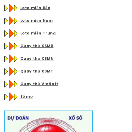
Loto miền Bắc
Loto miền Nam
Loto miền Trung
Quay thử XSMB
Quay thử XSMN
Quay thử XSMT
Quay thử Vietlott
Sổ mơ