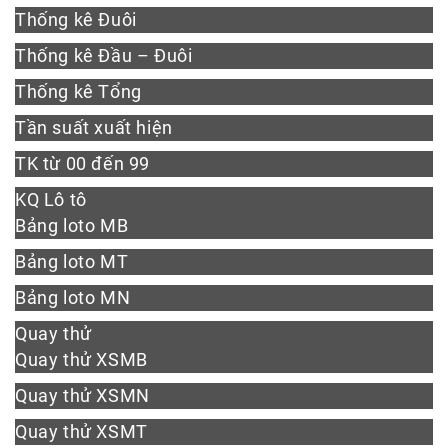
Thống kê Đuôi
Thống kê Đầu – Đuôi
Thống kê Tổng
Tần suất xuất hiện
TK từ 00 đến 99
KQ Lô tô
Bảng loto MB
Bảng loto MT
Bảng loto MN
Quay thử
Quay thử XSMB
Quay thử XSMN
Quay thử XSMT