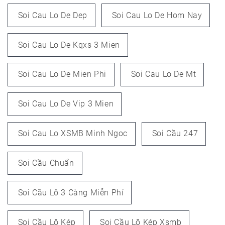
Soi Cau Lo De Dep
Soi Cau Lo De Hom Nay
Soi Cau Lo De Kqxs 3 Mien
Soi Cau Lo De Mien Phi
Soi Cau Lo De Mt
Soi Cau Lo De Vip 3 Mien
Soi Cau Lo XSMB Minh Ngoc
Soi Cầu 247
Soi Cầu Chuẩn
Soi Cầu Lô 3 Càng Miễn Phí
Soi Cầu Lô Kép
Soi Cầu Lô Kép Xsmb