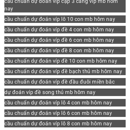
cầu chuẩn dự đoán víp cặp 3 càng víp mb hôm
nay
cầu chuẩn dự đoán víp lô 10 con mb hôm nay
cầu chuẩn dự đoán víp đề 4 con mb hôm nay
cầu chuẩn dự đoán víp đề 6 con mb hôm nay
cầu chuẩn dự đoán víp đề 8 con mb hôm nay
cầu chuẩn dự đoán víp đề 10 con mb hôm nay
cầu chuẩn dự đoán víp đề bạch thủ mb hôm nay
cầu chuẩn dự đoán víp đề đầu đuôi miền bắc
dự đoán víp đề song thủ mb hôm nay
cầu chuẩn dự đoán víp lô 4 con mb hôm nay
cầu chuẩn dự đoán víp lô 6 con mb hôm nay
cầu chuẩn dự đoán víp lô 8 con mb hôm nay