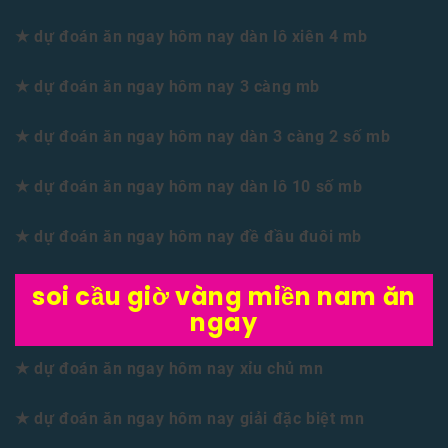
★ dự đoán ăn ngay hôm nay dàn lô xiên 4 mb
★ dự đoán ăn ngay hôm nay 3 càng mb
★ dự đoán ăn ngay hôm nay dàn 3 càng 2 số mb
★ dự đoán ăn ngay hôm nay dàn lô 10 số mb
★ dự đoán ăn ngay hôm nay đề đầu đuôi mb
soi cầu giờ vàng miền nam ăn
ngay
★ dự đoán ăn ngay hôm nay xỉu chủ mn
★ dự đoán ăn ngay hôm nay giải đặc biệt mn