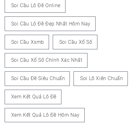
Soi Cầu Lô Đề Online
Soi Cầu Lô Đề Đẹp Nhất Hôm Nay
Soi Cầu Xsmb
Soi Cầu Xổ Số
Soi Cầu Xổ Số Chính Xác Nhất
Soi Cầu Đề Siêu Chuẩn
Soi Lô Xiên Chuẩn
Xem Kết Quả Lô Đề
Xem Kết Quả Lô Đề Hôm Nay