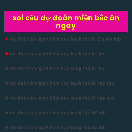
soi cầu dự đoán miền bắc ăn
ngay
★
dự đoán ăn ngay hôm nay bạch thủ lô 2 nháy mb
★
dự đoán ăn ngay hôm nay bạch thủ lô mb
★ dự đoán ăn ngay hôm nay song thủ lô mb
★ dự đoán ăn ngay hôm nay bạch thủ lô kép mb
★ dự đoán ăn ngay hôm nay song thủ lô kép mb
★ dự đoán ăn ngay hôm nay bạch thủ đề mb
★ dự đoán ăn ngay hôm nay song thủ đề mb