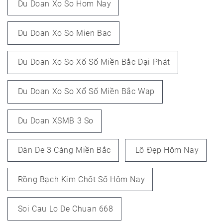
Du Doan Xo So Hom Nay
Du Doan Xo So Mien Bac
Du Doan Xo So Xổ Số Miền Bắc Dại Phát
Du Doan Xo So Xổ Số Miền Bắc Wap
Du Doan XSMB 3 So
Dàn De 3 Càng Miền Bắc
Lô Đẹp Hôm Nay
Rồng Bạch Kim Chốt Số Hôm Nay
Soi Cau Lo De Chuan 668