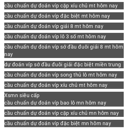
cầu chuẩn dự đoán víp cặp xíu chủ mt hôm nay
cầu chuẩn dự đoán víp đặc biệt mt hôm nay
cầu chuẩn dự đoán víp giải 8 mt hôm nay
cầu chuẩn dự đoán víp lô 3 số mt hôm nay
cầu chuẩn dự đoán víp sớ đầu đuôi giải 8 mt hôm
nay
dự đoán víp sớ đầu đuôi giải đặc biệt miền trung
cầu chuẩn dự đoán víp song thủ lô mt hôm nay
cầu chuẩn dự đoán víp xíu chủ mt hôm nay
Xsmn siêu cấp
cầu chuẩn dự đoán víp bao lô mn hôm nay
cầu chuẩn dự đoán víp cặp xíu chủ mn hôm nay
cầu chuẩn dự đoán víp đặc biệt mn hôm nay