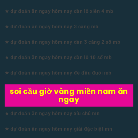
★ dự đoán ăn ngay hôm nay dàn lô xiên 4 mb
★ dự đoán ăn ngay hôm nay 3 càng mb
★ dự đoán ăn ngay hôm nay dàn 3 càng 2 số mb
★ dự đoán ăn ngay hôm nay dàn lô 10 số mb
★ dự đoán ăn ngay hôm nay đề đầu đuôi mb
soi cầu giờ vàng miền nam ăn
ngay
★ dự đoán ăn ngay hôm nay xỉu chủ mn
★ dự đoán ăn ngay hôm nay giải đặc biệt mn