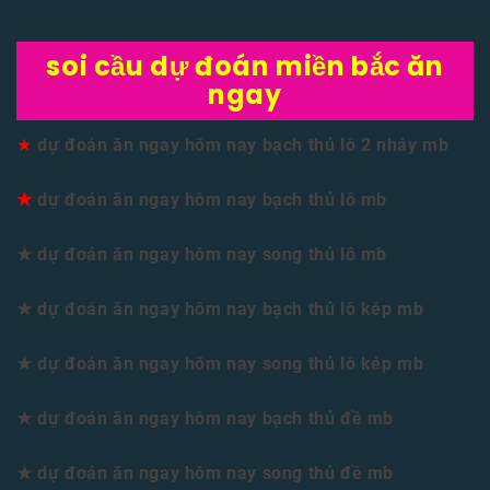
soi cầu dự đoán miền bắc ăn
ngay
★
dự đoán ăn ngay hôm nay bạch thủ lô 2 nháy mb
★
dự đoán ăn ngay hôm nay bạch thủ lô mb
★ dự đoán ăn ngay hôm nay song thủ lô mb
★ dự đoán ăn ngay hôm nay bạch thủ lô kép mb
★ dự đoán ăn ngay hôm nay song thủ lô kép mb
★ dự đoán ăn ngay hôm nay bạch thủ đề mb
★ dự đoán ăn ngay hôm nay song thủ đề mb