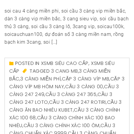
soi cau 4 càng miền phi, soi cầu 3 càng vip miền bắc,
dàn 3 càng vip miền bắc, 3 cang sieu vip, soi cầu bạch
thủ 3 càng, soi cầu 3 càng lô, 3cang vip, soicau100k,
soicauchuan100, dự đoán số 3 càng miền nam, rồng
bạch kim 3cang, soi […]
POSTED IN
XSMB SIÊU CAO CẤP
,
XSMB SIÊU
CẤP
TAGGED
3 CANG MB
,
3 CÀNG MIỀN
BẮC
,
3 CÀNG MIỄN PHÍ
,
CẶP 3 CÀNG VÍP MB
,
CẶP 3
CÀNG VÍP MB HÔM NAY
,
CẦU 3 CÀNG 00
,
CẦU 3
CÀNG 247 249
,
CẦU 3 CÀNG 247 365
,
CẦU 3
CÀNG 247 LOTO
,
CẦU 3 CÀNG 247 ROTIRI
,
CẦU 3
CÀNG ĂN BAO NHIÊU KUBET
,
CẦU 3 CÀNG CHÍNH
XÁC 100 68
,
CẦU 3 CÀNG CHÍNH XÁC 100 BAO
NHIÊU
,
CẦU 3 CÀNG CHÍNH XÁC 100 ÔM
,
CẦU 3
CÀNG CHUẨN XÁC 9999
,
CẦU 3 CÀNG CHUẨN