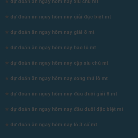
★
dự đoán ăn ngay hôm nay xỉu chủ mt
★
dự đoán ăn ngay hôm nay giải đặc biệt mt
★
dự đoán ăn ngay hôm nay giải 8 mt
★
dự đoán ăn ngay hôm nay bao lô mt
★
dự đoán ăn ngay hôm nay cặp xỉu chủ mt
★
dự đoán ăn ngay hôm nay song thủ lô mt
★
dự đoán ăn ngay hôm nay đầu đuôi giải 8 mt
★
dự đoán ăn ngay hôm nay đầu đuôi đặc biệt mt
★
dự đoán ăn ngay hôm nay lô 3 số mt