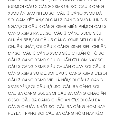
868
,
SOI CẦU 3 CÀNG XSMB 99
,
SOI CAU 3 CANG
XSMB ĂN BAO NHIEU
,
SOI CẦU 3 CÀNG XSMB ĐÃ
SOI CAM KẾT ĂN
,
SOI CAU 3 CANG XSMB KHUNG 3
NGAY
,
SOI CẦU 3 CÀNG XSMB MIỄN PHÍ
,
SOI CAU 3
CANG XSMB RA DE
,
SOI CẦU 3 CÀNG XSMB SIÊU
CHUẨN 365
,
SOI CẦU 3 CÀNG XSMB SIÊU CHUẨN
CHUẨN NHẤT
,
SOI CẦU 3 CÀNG XSMB SIÊU CHUẨN
MP
,
SOI CẦU 3 CÀNG XSMB SIÊU CHUẨN Ô TÔ
,
SOI
CẦU 3 CÀNG XSMB SIÊU CHUẨN ƠI HÔM NAY
,
SOI
CẦU 3 CÀNG XSMB SIÊU CHUẨN QUAY
,
SOI CẦU 3
CÀNG XSMB SỐ ĐỀ
,
SOI CAU 3 CANG XSMB ƯI
,
SOI
CẦU 3 CÀNG XSMB VIP HÀ NỘI
,
SOI CẦU 3 CÀNG
XSMB YÊN
,
SOI CẦU 6/6
,
SOI CẦU BA CÀNG
,
SOI
CAU BA CANG 6666
,
SOI CẦU BA CÀNG CHẮC ĂN
GÌ
,
SOI CẦU BA CÀNG CHẮC ĂN ƠI
,
SOI CẦU BA
CÀNG CHUẨN NHẤT
,
SOI CẦU BA CÀNG HÔM NAY
HUYỀN TRANG
,
SOI CẦU BA CÀNG HÔM NAY KÈO