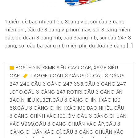
1 điểm đề bao nhiêu tiền, 3cang vip, soi cầu 3 càng
miền phí, cầu de 3 càng vip hom nay, soi 3 càng miền
bắc, du doan 3 cang mb, cau 3cang mb, soi cầu 247 3
càng, soi cầu ba càng mb miễn phí, dự đoán 3 càng […]
POSTED IN
XSMB SIÊU CAO CẤP
,
XSMB SIÊU
CẤP
TAGGED
CẦU 3 CÀNG 00
,
CẦU 3 CÀNG
247 249
,
CẦU 3 CÀNG 247 365
,
CẦU 3 CÀNG 247
LOTO
,
CẦU 3 CÀNG 247 ROTIRI
,
CẦU 3 CÀNG ĂN
BAO NHIÊU KUBET
,
CẦU 3 CÀNG CHÍNH XÁC 100
68
,
CẦU 3 CÀNG CHÍNH XÁC 100 BAO NHIÊU
,
CẦU
3 CÀNG CHÍNH XÁC 100 ÔM
,
CẦU 3 CÀNG CHUẨN
XÁC 9999
,
CẦU 3 CÀNG CHUẨN XÁC ÂP
,
CẦU 3
CÀNG CHUẨN XÁC GÌ
,
CẦU 3 CÀNG CHUẨN XÁC