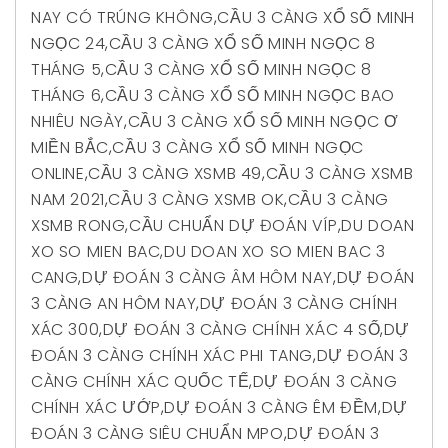
NAY CÓ TRÚNG KHÔNG
,
CẦU 3 CÀNG XỔ SỐ MINH
NGỌC 24
,
CẦU 3 CÀNG XỔ SỐ MINH NGỌC 8
THÁNG 5
,
CẦU 3 CÀNG XỔ SỐ MINH NGỌC 8
THÁNG 6
,
CẦU 3 CÀNG XỔ SỐ MINH NGỌC BAO
NHIÊU NGÀY
,
CẦU 3 CÀNG XỔ SỐ MINH NGỌC Ơ
MIỀN BẮC
,
CẦU 3 CÀNG XỔ SỐ MINH NGỌC
ONLINE
,
CẦU 3 CÀNG XSMB 49
,
CẦU 3 CÀNG XSMB
NAM 2021
,
CẦU 3 CÀNG XSMB OK
,
CẦU 3 CÀNG
XSMB RONG
,
CẦU CHUẨN DỰ ĐOÁN VÍP
,
DU DOAN
XO SO MIEN BAC
,
DU DOAN XO SO MIEN BAC 3
CANG
,
DỰ ĐOÁN 3 CÀNG ÂM HÔM NAY
,
DỰ ĐOÁN
3 CÀNG AN HÔM NAY
,
DỰ ĐOÁN 3 CÀNG CHÍNH
XÁC 300
,
DỰ ĐOÁN 3 CÀNG CHÍNH XÁC 4 SỐ
,
DỰ
ĐOÁN 3 CÀNG CHÍNH XÁC PHI TANG
,
DỰ ĐOÁN 3
CÀNG CHÍNH XÁC QUỐC TẾ
,
DỰ ĐOÁN 3 CÀNG
CHÍNH XÁC ƯỚP
,
DỰ ĐOÁN 3 CÀNG ÊM ĐỀM
,
DỰ
ĐOÁN 3 CÀNG SIÊU CHUẨN MPO
,
DỰ ĐOÁN 3