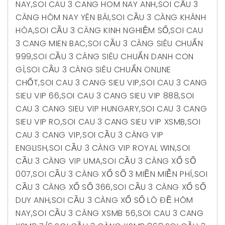
NAY
,
SOI CAU 3 CANG HOM NAY ANH
,
SOI CẦU 3
CÀNG HÔM NAY YÊN BÁI
,
SOI CẦU 3 CÀNG KHÁNH
HÒA
,
SOI CẦU 3 CÀNG KINH NGHIỆM SỐ
,
SOI CAU
3 CANG MIEN BAC
,
SOI CẦU 3 CÀNG SIÊU CHUẨN
999
,
SOI CẦU 3 CÀNG SIÊU CHUẨN DANH CON
GÌ
,
SOI CẦU 3 CÀNG SIÊU CHUẨN ONLINE
CHỐT
,
SOI CAU 3 CANG SIEU VIP
,
SOI CAU 3 CANG
SIEU VIP 66
,
SOI CAU 3 CANG SIEU VIP 888
,
SOI
CAU 3 CANG SIEU VIP HUNGARY
,
SOI CAU 3 CANG
SIEU VIP RO
,
SOI CAU 3 CANG SIEU VIP XSMB
,
SOI
CAU 3 CANG VIP
,
SOI CẦU 3 CÀNG VIP
ENGLISH
,
SOI CẦU 3 CÀNG VIP ROYAL WIN
,
SOI
CẦU 3 CÀNG VIP UMA
,
SOI CẦU 3 CÀNG XỔ SỐ
007
,
SOI CẦU 3 CÀNG XỔ SỐ 3 MIỀN MIỄN PHÍ
,
SOI
CẦU 3 CÀNG XỔ SỐ 366
,
SOI CẦU 3 CÀNG XỔ SỐ
DUY ANH
,
SOI CẦU 3 CÀNG XỔ SỐ LÔ ĐỀ HÔM
NAY
,
SOI CẦU 3 CÀNG XSMB 56
,
SOI CAU 3 CANG