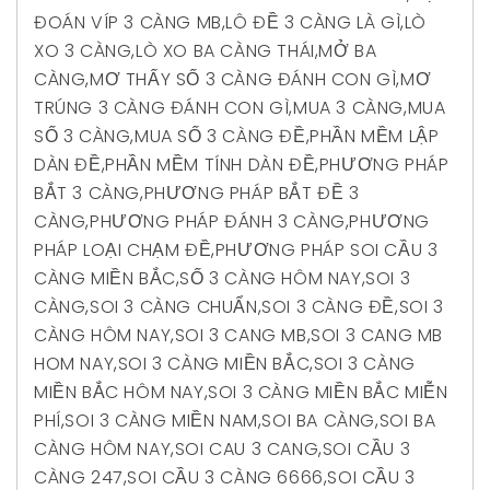
ĐOÁN VÍP 3 CÀNG MB
,
LÔ ĐỀ 3 CÀNG LÀ GÌ
,
LÒ
XO 3 CÀNG
,
LÒ XO BA CÀNG THÁI
,
MỞ BA
CÀNG
,
MƠ THẤY SỐ 3 CÀNG ĐÁNH CON GÌ
,
MƠ
TRÚNG 3 CÀNG ĐÁNH CON GÌ
,
MUA 3 CÀNG
,
MUA
SỐ 3 CÀNG
,
MUA SỐ 3 CÀNG ĐỀ
,
PHẦN MỀM LẬP
DÀN ĐỀ
,
PHẦN MỀM TÍNH DÀN ĐỀ
,
PHƯƠNG PHÁP
BẮT 3 CÀNG
,
PHƯƠNG PHÁP BẮT ĐỀ 3
CÀNG
,
PHƯƠNG PHÁP ĐÁNH 3 CÀNG
,
PHƯƠNG
PHÁP LOẠI CHẠM ĐỀ
,
PHƯƠNG PHÁP SOI CẦU 3
CÀNG MIỀN BẮC
,
SỐ 3 CÀNG HÔM NAY
,
SOI 3
CÀNG
,
SOI 3 CÀNG CHUẨN
,
SOI 3 CÀNG ĐỀ
,
SOI 3
CÀNG HÔM NAY
,
SOI 3 CANG MB
,
SOI 3 CANG MB
HOM NAY
,
SOI 3 CÀNG MIỀN BẮC
,
SOI 3 CÀNG
MIỀN BẮC HÔM NAY
,
SOI 3 CÀNG MIỀN BẮC MIỄN
PHÍ
,
SOI 3 CÀNG MIỀN NAM
,
SOI BA CÀNG
,
SOI BA
CÀNG HÔM NAY
,
SOI CAU 3 CANG
,
SOI CẦU 3
CÀNG 247
,
SOI CẦU 3 CÀNG 6666
,
SOI CẦU 3