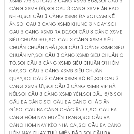
XSMB 7/6
,
SOI CẦU 3 CÀNG XSMB 868
,
SOI CẦU 3
CÀNG XSMB 99
,
SOI CAU 3 CANG XSMB ĂN BAO
NHIEU
,
SOI CẦU 3 CÀNG XSMB ĐÃ SOI CAM KẾT
ĂN
,
SOI CAU 3 CANG XSMB KHUNG 3 NGAY
,
SOI
CAU 3 CANG XSMB RA DE
,
SOI CẦU 3 CÀNG XSMB
SIÊU CHUẨN 365
,
SOI CẦU 3 CÀNG XSMB SIÊU
CHUẨN CHUẨN NHẤT
,
SOI CẦU 3 CÀNG XSMB SIÊU
CHUẨN MP
,
SOI CẦU 3 CÀNG XSMB SIÊU CHUẨN Ô
TÔ
,
SOI CẦU 3 CÀNG XSMB SIÊU CHUẨN ƠI HÔM
NAY
,
SOI CẦU 3 CÀNG XSMB SIÊU CHUẨN
QUAY
,
SOI CẦU 3 CÀNG XSMB SỐ ĐỀ
,
SOI CAU 3
CANG XSMB ƯI
,
SOI CẦU 3 CÀNG XSMB VIP HÀ
NỘI
,
SOI CẦU 3 CÀNG XSMB YÊN
,
SOI CẦU 6/6
,
SOI
CẦU BA CÀNG
,
SOI CẦU BA CÀNG CHẮC ĂN
GÌ
,
SOI CẦU BA CÀNG CHẮC ĂN ƠI
,
SOI CẦU BA
CÀNG HÔM NAY HUYỀN TRANG
,
SOI CẦU BA
CÀNG HÔM NAY KÈO NHÀ CÁI
,
SOI CẦU BA CÀNG
HÔM NAY QUAY THỬ MIỀN BẮC
,
SOI CẦU BA