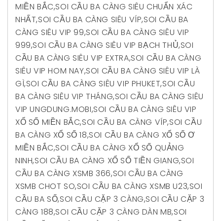
MIỀN BẮC
,
SOI CẦU BA CÀNG SIÊU CHUẨN XÁC
NHẤT
,
SOI CẦU BA CÀNG SIÊU VÍP
,
SOI CẦU BA
CÀNG SIÊU VIP 99
,
SOI CẦU BA CÀNG SIÊU VIP
999
,
SOI CẦU BA CÀNG SIÊU VIP BẠCH THỦ
,
SOI
CẦU BA CÀNG SIÊU VIP EXTRA
,
SOI CẦU BA CÀNG
SIÊU VIP HOM NAY
,
SOI CẦU BA CÀNG SIÊU VIP LÀ
GÌ
,
SOI CẦU BA CÀNG SIÊU VIP PHUKET
,
SOI CẦU
BA CÀNG SIÊU VIP THÁNG
,
SOI CẦU BA CÀNG SIÊU
VIP UNGDUNG.MOBI
,
SOI CẦU BA CÀNG SIÊU VIP
XỔ SỐ MIỀN BẮC
,
SOI CẦU BA CÀNG VÍP
,
SOI CẦU
BA CÀNG XỔ SỐ 18
,
SOI CẦU BA CÀNG XỔ SỐ Ơ
MIỀN BẮC
,
SOI CẦU BA CÀNG XỔ SỐ QUẢNG
NINH
,
SOI CẦU BA CÀNG XỔ SỐ TIỀN GIANG
,
SOI
CẦU BA CÀNG XSMB 366
,
SOI CẦU BA CÀNG
XSMB CHOT SO
,
SOI CẦU BA CÀNG XSMB U23
,
SOI
CẦU BA SỐ
,
SOI CẦU CẶP 3 CÀNG
,
SOI CẦU CẶP 3
CÀNG 188
,
SOI CẦU CẶP 3 CÀNG DÀN MB
,
SOI