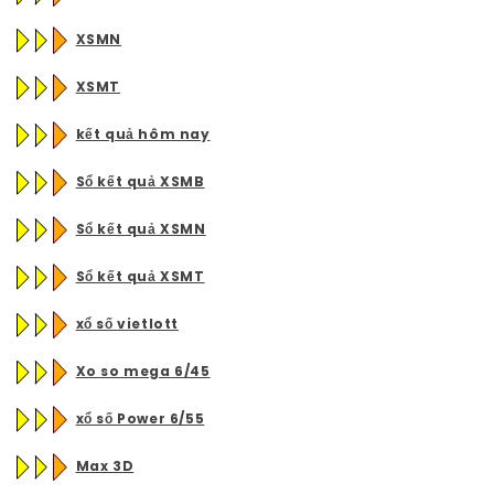
XSMN
XSMT
kết quả hôm nay
Sổ kết quả XSMB
Sổ kết quả XSMN
Sổ kết quả XSMT
xổ số vietlott
Xo so mega 6/45
xổ số Power 6/55
Max 3D