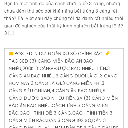
Bạn là một tính đồ của cách chơi lô đề 3 càng, nhưng
chưa dám thử sức bởi khả năng bắt trúng 3 càng rất
thấp? Bài viết sau đây chúng tôi đã dành rất nhiều thời
gian để nghiên cứu thật kỹ kinh nghiệm bắt trúng lô đề
3 […]
POSTED IN
DỰ ĐOÁN XỔ SỐ CHÍNH XÁC
TAGGED
(3) CÀNG MIỀN BẮC ĂN BAO
NHIÊU
,
200K 3 CÀNG ĐƯỢC BAO NHIÊU TIỀN
,
3
CÀNG AN BAO NHIÊU
,
3 CÀNG ĐUÔI LÀ GÌ
,
3 CANG
HOM NAY
,
3 CÀNG LÀ GÌ
,
3 CÀNG MIỄN PHÍ
,
3
CÀNG SIÊU CHUẨN
,
4 CÀNG ĂN BAO NHIÊU
,
5
CÀNG ĐƯỢC BAO NHIÊU TIỀN
,
BA (3) CÀNG MIỀN
BẮC ĂN BAO NHIÊU
,
CÁCH TÍNH 3 CÀNG MIỀN
BẮC
,
CÁCH TÍNH ĐỀ 3 CÀNG
,
CÁCH TÍNH TIỀN 3
CÀNG MIỀN BẮC
,
DÀN 3 CÀNG 192 SỐ
,
DÀN 3
CÀNG ĐÁNH QUANH NĂM
,
DÀN DE 3 CÀNG
,
DÀN DE