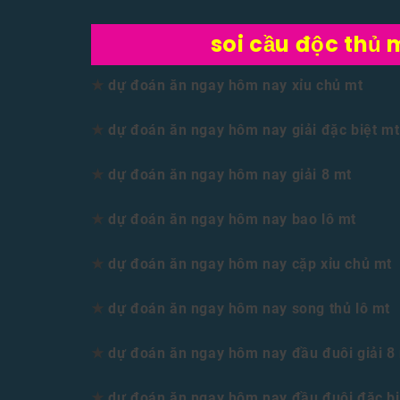
soi cầu độc thủ 
★
dự đoán ăn ngay hôm nay xỉu chủ mt
★
dự đoán ăn ngay hôm nay giải đặc biệt mt
★
dự đoán ăn ngay hôm nay giải 8 mt
★
dự đoán ăn ngay hôm nay bao lô mt
★
dự đoán ăn ngay hôm nay cặp xỉu chủ mt
★
dự đoán ăn ngay hôm nay song thủ lô mt
★
dự đoán ăn ngay hôm nay đầu đuôi giải 8
★
dự đoán ăn ngay hôm nay đầu đuôi đặc bi