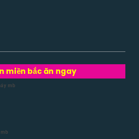
án miền bắc ăn ngay
háy mb
p mb