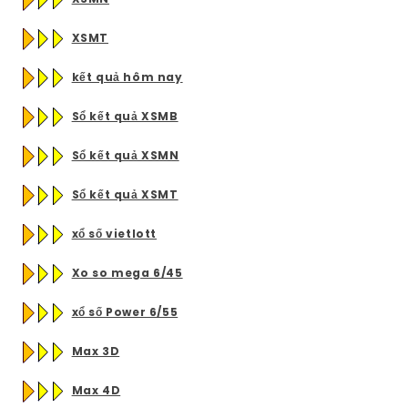
XSMT
kết quả hôm nay
Sổ kết quả XSMB
Sổ kết quả XSMN
Sổ kết quả XSMT
xổ số vietlott
Xo so mega 6/45
xổ số Power 6/55
Max 3D
Max 4D