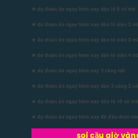
★ dự đoán ăn ngay hôm nay dàn lô 8 số mb
★ dự đoán ăn ngay hôm nay dàn lô xiên 2 m
★ dự đoán ăn ngay hôm nay dàn lô xiên 3 m
★ dự đoán ăn ngay hôm nay dàn lô xiên 4 m
★ dự đoán ăn ngay hôm nay 3 càng mb
★ dự đoán ăn ngay hôm nay dàn 3 càng 2 s
★ dự đoán ăn ngay hôm nay dàn lô 10 số m
★ dự đoán ăn ngay hôm nay đề đầu đuôi m
soi cầu giờ và