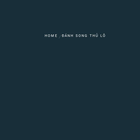
HOME
ĐÁNH SONG THỦ LÔ