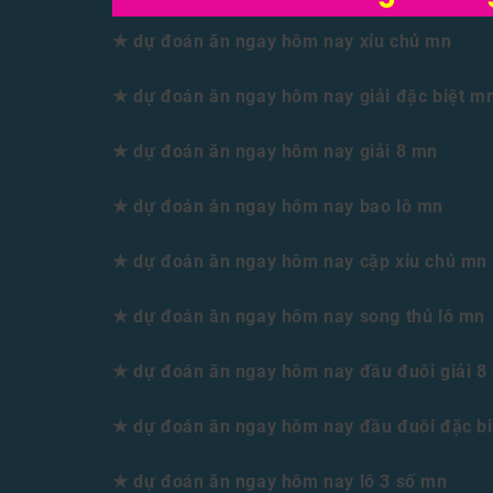
★ dự đoán ăn ngay hôm nay xỉu chủ mn
★ dự đoán ăn ngay hôm nay giải đặc biệt m
★ dự đoán ăn ngay hôm nay giải 8 mn
★ dự đoán ăn ngay hôm nay bao lô mn
★ dự đoán ăn ngay hôm nay cặp xỉu chủ mn
★ dự đoán ăn ngay hôm nay song thủ lô mn
★ dự đoán ăn ngay hôm nay đầu đuôi giải 8
★ dự đoán ăn ngay hôm nay đầu đuôi đặc b
★ dự đoán ăn ngay hôm nay lô 3 số mn