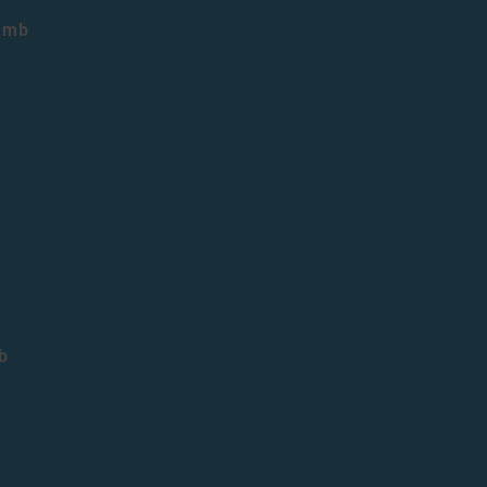
p mb
b