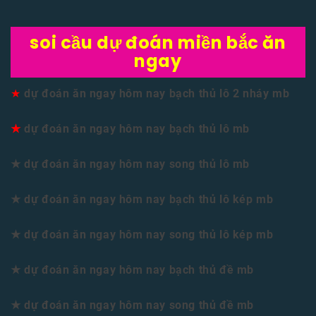
soi cầu dự đoán miền bắc ăn
ngay
★
dự đoán ăn ngay hôm nay bạch thủ lô 2 nháy mb
★
dự đoán ăn ngay hôm nay bạch thủ lô mb
★ dự đoán ăn ngay hôm nay song thủ lô mb
★ dự đoán ăn ngay hôm nay bạch thủ lô kép mb
★ dự đoán ăn ngay hôm nay song thủ lô kép mb
★ dự đoán ăn ngay hôm nay bạch thủ đề mb
★ dự đoán ăn ngay hôm nay song thủ đề mb