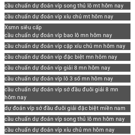
cầu chuẩn dự đoán víp song thủ lô mt hôm nay
cầu chuẩn dự đoán víp xíu chủ mt hôm nay
Xsmn siêu cấp
cầu chuẩn dự đoán víp bao lô mn hôm nay
cầu chuẩn dự đoán víp cặp xíu chủ mn hôm nay
cầu chuẩn dự đoán víp đặc biệt mn hôm nay
cầu chuẩn dự đoán víp giải 8 mn hôm nay
cầu chuẩn dự đoán víp lô 3 số mn hôm nay
cầu chuẩn dự đoán víp sớ đầu đuôi giải 8 mn
hôm nay
dự đoán víp sớ đầu đuôi giải đặc biệt miền nam
cầu chuẩn dự đoán víp song thủ lô mn hôm nay
cầu chuẩn dự đoán víp xíu chủ mn hôm nay