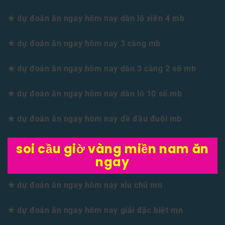
★ dự đoán ăn ngay hôm nay dàn lô xiên 4 mb
★ dự đoán ăn ngay hôm nay 3 càng mb
★ dự đoán ăn ngay hôm nay dàn 3 càng 2 số mb
★ dự đoán ăn ngay hôm nay dàn lô 10 số mb
★ dự đoán ăn ngay hôm nay đề đầu đuôi mb
soi cầu giờ vàng miền nam ăn
ngay
★ dự đoán ăn ngay hôm nay xỉu chủ mn
★ dự đoán ăn ngay hôm nay giải đặc biệt mn