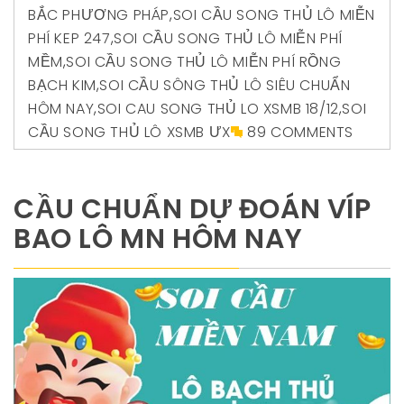
BẮC PHƯƠNG PHÁP
,
SOI CẦU SONG THỦ LÔ MIỄN
PHÍ KEP 247
,
SOI CẦU SONG THỦ LÔ MIỄN PHÍ
MỀM
,
SOI CẦU SONG THỦ LÔ MIỄN PHÍ RỒNG
BẠCH KIM
,
SOI CẦU SÔNG THỦ LÔ SIÊU CHUẨN
HÔM NAY
,
SOI CAU SONG THỦ LO XSMB 18/12
,
SOI
CẦU SONG THỦ LÔ XSMB ƯX
89 COMMENTS
CẦU CHUẨN DỰ ĐOÁN VÍP
BAO LÔ MN HÔM NAY