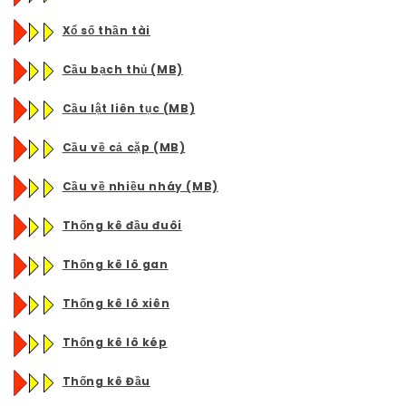
Xổ số thần tài
Cầu bạch thủ (MB)
Cầu lật liên tục (MB)
Cầu về cả cặp (MB)
Cầu về nhiều nháy (MB)
Thống kê đầu đuôi
Thống kê lô gan
Thống kê lô xiên
Thống kê lô kép
Thống kê Đầu