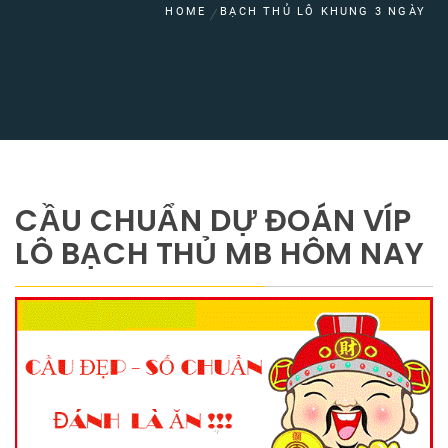
HOME
BẠCH THỦ LÔ KHUNG 3 NGÀY
CẦU CHUẨN DỰ ĐOÁN VÍP
LÔ BẠCH THỦ MB HÔM NAY