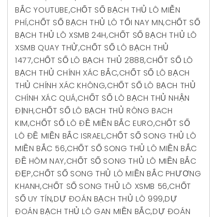
BẮC YOUTUBE
,
CHỐT SỐ BẠCH THỦ LÔ MIỄN
PHÍ
,
CHỐT SỐ BẠCH THỦ LÔ TỐI NAY MN
,
CHỐT SỐ
BẠCH THỦ LÔ XSMB 24H
,
CHỐT SỐ BẠCH THỦ LÔ
XSMB QUAY THỬ
,
CHỐT SỐ LÔ BẠCH THỦ
1477
,
CHỐT SỐ LÔ BẠCH THỦ 2888
,
CHỐT SỐ LÔ
BẠCH THỦ CHÍNH XÁC BẮC
,
CHỐT SỐ LÔ BẠCH
THỦ CHÍNH XÁC KHÔNG
,
CHỐT SỐ LÔ BẠCH THỦ
CHÍNH XÁC QUÁ
,
CHỐT SỐ LÔ BẠCH THỦ NHẬN
ĐỊNH
,
CHỐT SỐ LÔ BẠCH THỦ RÔNG BACH
KIM
,
CHỐT SỐ LÔ ĐỀ MIỀN BẮC EURO
,
CHỐT SỐ
LÔ ĐỀ MIỀN BẮC ISRAEL
,
CHỐT SỐ SONG THỦ LÔ
MIỀN BẮC 56
,
CHỐT SỐ SONG THỦ LÔ MIỀN BẮC
ĐỀ HÔM NAY
,
CHỐT SỐ SONG THỦ LÔ MIỀN BẮC
ĐẸP
,
CHỐT SỐ SONG THỦ LÔ MIỀN BẮC PHƯƠNG
KHANH
,
CHỐT SỐ SONG THỦ LÔ XSMB 56
,
CHỐT
SỐ UY TÍN
,
DỰ ĐOÁN BẠCH THỦ LÔ 999
,
DỰ
ĐOÁN BẠCH THỦ LÔ GAN MIỀN BẮC
,
DỰ ĐOÁN