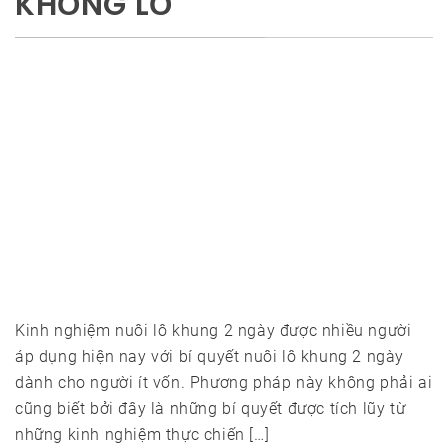
KHỔNG LỒ
Kinh nghiệm nuôi lô khung 2 ngày được nhiều người
áp dụng hiện nay với bí quyết nuôi lô khung 2 ngày
dành cho người ít vốn. Phương pháp này không phải ai
cũng biết bởi đây là những bí quyết được tích lũy từ
những kinh nghiệm thực chiến […]