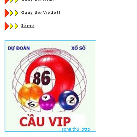
Quay thử Vietlott
Sổ mơ