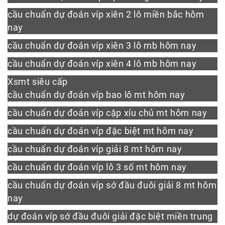
cầu chuẩn dự đoán víp xiên 2 lô miền bắc hôm
nay
cầu chuẩn dự đoán víp xiên 3 lô mb hôm nay
cầu chuẩn dự đoán víp xiên 4 lô mb hôm nay
Xsmt siêu cấp
cầu chuẩn dự đoán víp bao lô mt hôm nay
cầu chuẩn dự đoán víp cặp xíu chủ mt hôm nay
cầu chuẩn dự đoán víp đặc biệt mt hôm nay
cầu chuẩn dự đoán víp giải 8 mt hôm nay
cầu chuẩn dự đoán víp lô 3 số mt hôm nay
cầu chuẩn dự đoán víp sớ đầu đuôi giải 8 mt hôm
nay
dự đoán víp sớ đầu đuôi giải đặc biệt miền trung