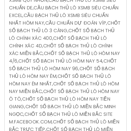
XSMB QUY NHƠN
,
CẦU BẠCH THỦ LÔ XSMB SIÊU
CHUẨN DE
,
CẦU BẠCH THỦ LÔ XSMB SIÊU CHUẨN
EXCEL
,
CẦU BẠCH THỦ LÔ XSMB SIÊU CHUẨN
NHẤT HÔM NAY
,
CẦU CHUẨN DỰ ĐOÁN VÍP
,
CHỐT
SỐ BẠCH THỦ LÔ 3 CÀNG
,
CHỐT SỐ BẠCH THỦ
LÔ CHÍNH XÁC 400
,
CHỐT SỐ BẠCH THỦ LÔ
CHÍNH XÁC 4D
,
CHỐT SỐ BẠCH THỦ LÔ CHÍNH
XÁC MIỀN BẮC
,
CHỐT SỐ BẠCH THỦ LÔ HÔM NAY
4/6
,
CHỐT SỐ BẠCH THỦ LÔ HÔM NAY 54
,
CHỐT
SỐ BẠCH THỦ LÔ HÔM NAY 96
,
CHỐT SỐ BẠCH
THỦ LÔ HÔM NAY ÊM
,
CHỐT SỐ BẠCH THỦ LÔ
HÔM NAY ÊM NHẤT
,
CHỐT SỐ BẠCH THỦ LÔ HÔM
NAY MIỀN BẮC
,
CHỐT SỐ BẠCH THỦ LÔ HÔM NAY
Ô TÔ
,
CHỐT SỐ BẠCH THỦ LÔ HÔM NAY TIỀN
GIANG
,
CHỐT SỐ BẠCH THỦ LÔ MIỀN BẮC MINH
NGỌC
,
CHỐT SỐ BẠCH THỦ LÔ MIỀN BẮC SITE
M.FACEBOOK.COM
,
CHỐT SỐ BẠCH THỦ LÔ MIỀN
BẮC TRỰC TIẾP
,
CHỐT SỐ BẠCH THỦ LÔ MIỀN