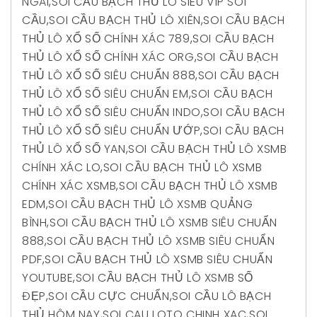
NGÃI
,
SOI CẦU BẠCH THỦ LÔ SIÊU VIP SOI
CẦU
,
SOI CẦU BẠCH THỦ LÔ XIÊN
,
SOI CẦU BẠCH
THỦ LÔ XỔ SỐ CHÍNH XÁC 789
,
SOI CẦU BẠCH
THỦ LÔ XỔ SỐ CHÍNH XÁC ORG
,
SOI CẦU BẠCH
THỦ LÔ XỔ SỐ SIÊU CHUẨN 888
,
SOI CẦU BẠCH
THỦ LÔ XỔ SỐ SIÊU CHUẨN EM
,
SOI CẦU BẠCH
THỦ LÔ XỔ SỐ SIÊU CHUẨN INDO
,
SOI CẦU BẠCH
THỦ LÔ XỔ SỐ SIÊU CHUẨN ƯỚP
,
SOI CẦU BẠCH
THỦ LÔ XỔ SỐ YAN
,
SOI CẦU BẠCH THỦ LÔ XSMB
CHÍNH XÁC LO
,
SOI CẦU BẠCH THỦ LÔ XSMB
CHÍNH XÁC XSMB
,
SOI CẦU BẠCH THỦ LÔ XSMB
EDM
,
SOI CẦU BẠCH THỦ LÔ XSMB QUẢNG
BÌNH
,
SOI CẦU BẠCH THỦ LÔ XSMB SIÊU CHUẨN
888
,
SOI CẦU BẠCH THỦ LÔ XSMB SIÊU CHUẨN
PDF
,
SOI CẦU BẠCH THỦ LÔ XSMB SIÊU CHUẨN
YOUTUBE
,
SOI CẦU BẠCH THỦ LÔ XSMB SỐ
ĐẸP
,
SOI CẦU CỰC CHUẨN
,
SOI CẦU LÔ BẠCH
THỦ HÔM NAY
,
SOI CAU LOTO CHINH XAC
,
SOI