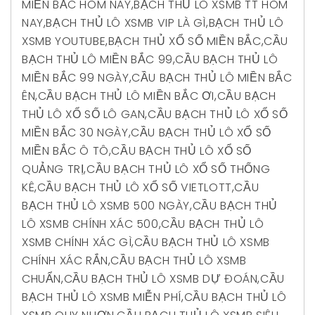
MIỀN BẮC HÔM NAY
,
BẠCH THỦ LÔ XSMB TT HÔM
NAY
,
BẠCH THỦ LÔ XSMB VIP LÀ GÌ
,
BẠCH THỦ LÔ
XSMB YOUTUBE
,
BẠCH THỦ XỔ SỐ MIỀN BẮC
,
CẦU
BẠCH THỦ LÔ MIỀN BẮC 99
,
CẦU BẠCH THỦ LÔ
MIỀN BẮC 99 NGÀY
,
CẦU BẠCH THỦ LÔ MIỀN BẮC
ÊN
,
CẦU BẠCH THỦ LÔ MIỀN BẮC ƠI
,
CẦU BẠCH
THỦ LÔ XỔ SỐ LÔ GAN
,
CẦU BẠCH THỦ LÔ XỔ SỐ
MIỀN BẮC 30 NGÀY
,
CẦU BẠCH THỦ LÔ XỔ SỐ
MIỀN BẮC Ô TÔ
,
CẦU BẠCH THỦ LÔ XỔ SỐ
QUẢNG TRỊ
,
CẦU BẠCH THỦ LÔ XỔ SỐ THỐNG
KÊ
,
CẦU BẠCH THỦ LÔ XỔ SỐ VIETLOTT
,
CẦU
BẠCH THỦ LÔ XSMB 500 NGÀY
,
CẦU BẠCH THỦ
LÔ XSMB CHÍNH XÁC 500
,
CẦU BẠCH THỦ LÔ
XSMB CHÍNH XÁC GÌ
,
CẦU BẠCH THỦ LÔ XSMB
CHÍNH XÁC RẮN
,
CẦU BẠCH THỦ LÔ XSMB
CHUẨN
,
CẦU BẠCH THỦ LÔ XSMB DỰ ĐOÁN
,
CẦU
BẠCH THỦ LÔ XSMB MIỄN PHÍ
,
CẦU BẠCH THỦ LÔ