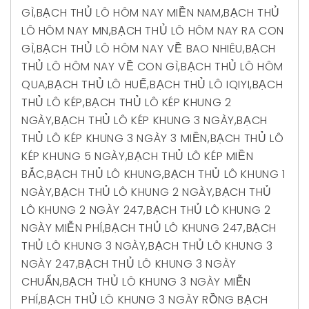
GÌ
,
BẠCH THỦ LÔ HÔM NAY MIỀN NAM
,
BẠCH THỦ
LÔ HÔM NAY MN
,
BẠCH THỦ LÔ HÔM NAY RA CON
GÌ
,
BẠCH THỦ LÔ HÔM NAY VỀ BAO NHIÊU
,
BẠCH
THỦ LÔ HÔM NAY VỀ CON GÌ
,
BẠCH THỦ LÔ HÔM
QUA
,
BẠCH THỦ LÔ HUẾ
,
BẠCH THỦ LÔ IQIYI
,
BẠCH
THỦ LÔ KÉP
,
BẠCH THỦ LÔ KÉP KHUNG 2
NGÀY
,
BẠCH THỦ LÔ KÉP KHUNG 3 NGÀY
,
BẠCH
THỦ LÔ KÉP KHUNG 3 NGÀY 3 MIỀN
,
BẠCH THỦ LÔ
KÉP KHUNG 5 NGÀY
,
BẠCH THỦ LÔ KÉP MIỀN
BẮC
,
BẠCH THỦ LÔ KHUNG
,
BẠCH THỦ LÔ KHUNG 1
NGÀY
,
BẠCH THỦ LÔ KHUNG 2 NGÀY
,
BẠCH THỦ
LÔ KHUNG 2 NGÀY 247
,
BẠCH THỦ LÔ KHUNG 2
NGÀY MIỄN PHÍ
,
BẠCH THỦ LÔ KHUNG 247
,
BẠCH
THỦ LÔ KHUNG 3 NGÀY
,
BẠCH THỦ LÔ KHUNG 3
NGÀY 247
,
BẠCH THỦ LÔ KHUNG 3 NGÀY
CHUẨN
,
BẠCH THỦ LÔ KHUNG 3 NGÀY MIỄN
PHÍ
,
BẠCH THỦ LÔ KHUNG 3 NGÀY RỒNG BẠCH