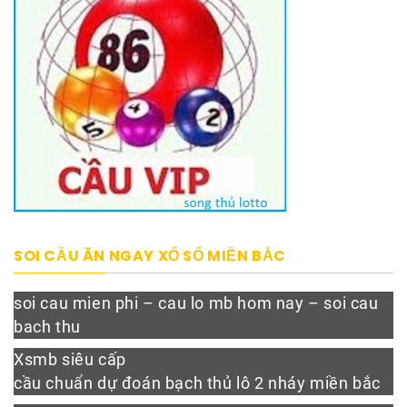
SOI CẦU ĂN NGAY XỔ SỐ MIỀN BẮC
soi cau mien phi – cau lo mb hom nay – soi cau
bach thu
Xsmb siêu cấp
cầu chuẩn dự đoán bạch thủ lô 2 nháy miền bắc