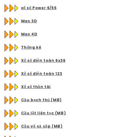
xổ số Power 6/55
Max 3D
Max 4D
Thống kê
Xổ số điện toán 6x36
Xổ số điện toán 123
Xổ số thần tài
Cầu bạch thủ (MB)
Cầu lật liên tục (MB)
Cầu về cả cặp (MB)