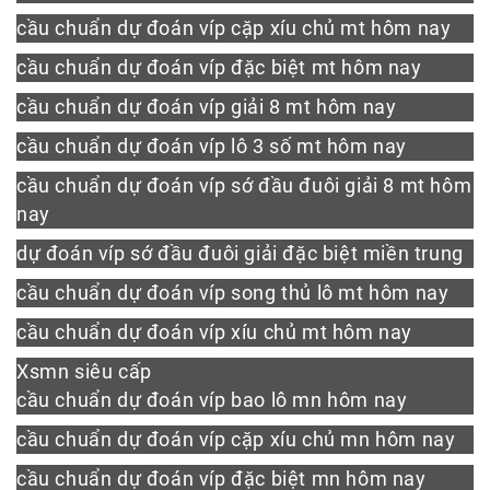
cầu chuẩn dự đoán víp cặp xíu chủ mt hôm nay
cầu chuẩn dự đoán víp đặc biệt mt hôm nay
cầu chuẩn dự đoán víp giải 8 mt hôm nay
cầu chuẩn dự đoán víp lô 3 số mt hôm nay
cầu chuẩn dự đoán víp sớ đầu đuôi giải 8 mt hôm
nay
dự đoán víp sớ đầu đuôi giải đặc biệt miền trung
cầu chuẩn dự đoán víp song thủ lô mt hôm nay
cầu chuẩn dự đoán víp xíu chủ mt hôm nay
Xsmn siêu cấp
cầu chuẩn dự đoán víp bao lô mn hôm nay
cầu chuẩn dự đoán víp cặp xíu chủ mn hôm nay
cầu chuẩn dự đoán víp đặc biệt mn hôm nay