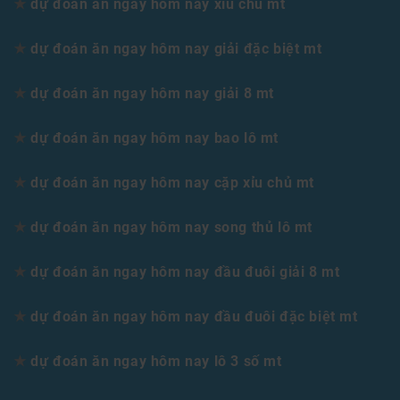
★
dự đoán ăn ngay hôm nay xỉu chủ mt
★
dự đoán ăn ngay hôm nay giải đặc biệt mt
★
dự đoán ăn ngay hôm nay giải 8 mt
★
dự đoán ăn ngay hôm nay bao lô mt
★
dự đoán ăn ngay hôm nay cặp xỉu chủ mt
★
dự đoán ăn ngay hôm nay song thủ lô mt
★
dự đoán ăn ngay hôm nay đầu đuôi giải 8 mt
★
dự đoán ăn ngay hôm nay đầu đuôi đặc biệt mt
★
dự đoán ăn ngay hôm nay lô 3 số mt