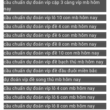
cầu chuẩn dự đoán víp cặp 3 càng víp mb hôm
nay
cầu chuẩn dự đoán víp lô 10 con mb hôm nay
cầu chuẩn dự đoán víp đề 4 con mb hôm nay
cầu chuẩn dự đoán víp đề 6 con mb hôm nay
cầu chuẩn dự đoán víp đề 8 con mb hôm nay
cầu chuẩn dự đoán víp đề 10 con mb hôm nay
cầu chuẩn dự đoán víp đề bạch thủ mb hôm nay
cầu chuẩn dự đoán víp đề đầu đuôi miền bắc
dự đoán víp đề song thủ mb hôm nay
cầu chuẩn dự đoán víp lô 4 con mb hôm nay
cầu chuẩn dự đoán víp lô 6 con mb hôm nay
cầu chuẩn dự đoán víp lô 8 con mb hôm nay