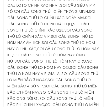
CAU LOTO CHINH XAC NHAT
,
SOI CẦU SIÊU VIP 4
SỐ
,
SOI CẦU SONG THỦ LÔ ĂN THÔNG MINH
,
SOI
CẦU SONG THỦ LÔ CHÍNH XÁC NGÀY MAI
,
SOI
CẦU SONG THỦ LÔ CHÍNH XÁC QQ
,
SOI CẦU
SONG THỦ LÔ CHÍNH XÁC U23
,
SOI CẦU SONG
THỦ LÔ CHÍNH XÁC VIP
,
SOI CẦU SONG THỦ LÔ
HÔM NAY ÂM LICH
,
SOI CẦU SONG THỦ LÔ HÔM
NAY CHÍNH XÁC
,
SOI CẦU SONG THỦ LÔ HÔM NAY
K+
,
SOI CẦU SONG THỦ LÔ HÔM NAY ÔNG
NỘI
,
SOI CẦU SONG THỦ LÔ HÔM NAY ORG
,
SOI
CẦU SONG THỦ LÔ HÔM NAY QQ
,
SOI CẦU SONG
THỦ LÔ HÔM NAY VIP GIA LAI
,
SOI CẦU SONG THỦ
LÔ MIỀN BẮC 3 NGÀY
,
SOI CẦU SONG THỦ LÔ
MIỀN BẮC 4 SỐ VIP
,
SOI CẦU SONG THỦ LÔ MIỀN
BẮC ƠI HÔM NAY
,
SOI CẦU SONG THỦ LÔ MIỀN
BẮC ÔNG NỘI ƠI
,
SOI CẦU SONG THỦ LÔ MIỀN
BẮC PHÍ CHÍNH XÁC
,
SOI CẦU SONG THỦ LÔ MIỀN