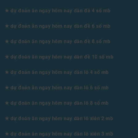
★ dự đoán ăn ngay hôm nay dàn đề 4 số mb
★ dự đoán ăn ngay hôm nay dàn đề 6 số mb
★ dự đoán ăn ngay hôm nay dàn đề 8 số mb
★ dự đoán ăn ngay hôm nay dàn đề 10 số mb
★ dự đoán ăn ngay hôm nay dàn lô 4 số mb
★ dự đoán ăn ngay hôm nay dàn lô 6 số mb
★ dự đoán ăn ngay hôm nay dàn lô 8 số mb
★ dự đoán ăn ngay hôm nay dàn lô xiên 2 mb
★ dự đoán ăn ngay hôm nay dàn lô xiên 3 mb