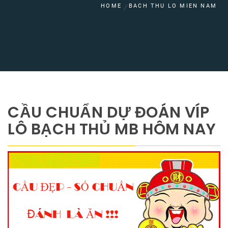
HOME
BACH THU LO MIEN NAM
CẦU CHUẨN DỰ ĐOÁN VÍP
LÔ BẠCH THỦ MB HÔM NAY