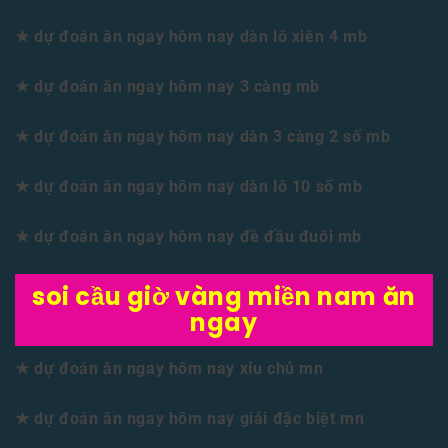
★ dự đoán ăn ngay hôm nay dàn lô xiên 4 mb
★ dự đoán ăn ngay hôm nay 3 càng mb
★ dự đoán ăn ngay hôm nay dàn 3 càng 2 số mb
★ dự đoán ăn ngay hôm nay dàn lô 10 số mb
★ dự đoán ăn ngay hôm nay đề đầu đuôi mb
soi cầu giờ vàng miền nam ăn
ngay
★ dự đoán ăn ngay hôm nay xỉu chủ mn
★ dự đoán ăn ngay hôm nay giải đặc biệt mn