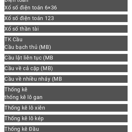
Xổ số điện toán 6×36
Xổ số điện toán 123
Xổ số thần tài
TK Cầu
Cầu bạch thủ (MB)
Cầu lật liên tục (MB
Cầu về cả cặp (MB)
Cầu về nhiều nháy (MB
Thống kê
thống kê lô gan
Thống kê lô xiên
Thống kê lô kép
Thống kê Đầu