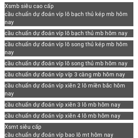
Xsmb siêu cao cấp
cầu chuẩn dự đoán víp lô bạch thủ kép mb hôm
nay
cầu chuẩn dự đoán víp lô bạch thủ mb hôm nay
cầu chuẩn dự đoán víp lô song thủ kép mb hôm
nay
cầu chuẩn dự đoán víp lô song thủ mb hôm nay
cầu chuẩn dự đoán víp víp 3 càng mb hôm nay
cầu chuẩn dự đoán víp xiên 2 lô miền bắc hôm
nay
cầu chuẩn dự đoán víp xiên 3 lô mb hôm nay
cầu chuẩn dự đoán víp xiên 4 lô mb hôm nay
Xsmt siêu cấp
cầu chuẩn dự đoán víp bao lô mt hôm nay