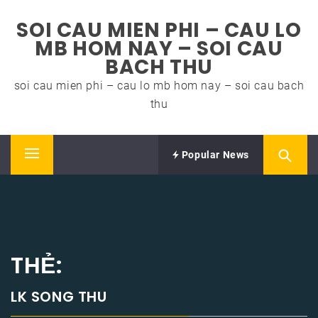
Skip
SOI CAU MIEN PHI – CAU LO
to
MB HOM NAY – SOI CAU
content
BACH THU
soi cau mien phi – cau lo mb hom nay – soi cau bach
thu
Popular News
Primary
Menu
THẺ:
LK SONG THU