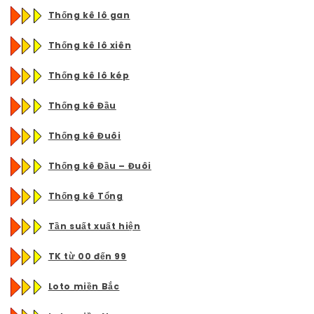
Thống kê lô gan
Thống kê lô xiên
Thống kê lô kép
Thống kê Đầu
Thống kê Đuôi
Thống kê Đầu – Đuôi
Thống kê Tổng
Tần suất xuất hiện
TK từ 00 đến 99
Loto miền Bắc