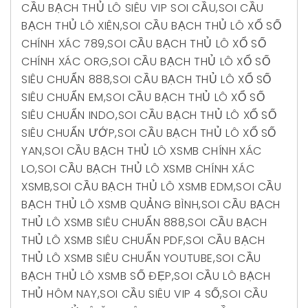
CẦU BẠCH THỦ LÔ SIÊU VIP SOI CẦU
,
SOI CẦU
BẠCH THỦ LÔ XIÊN
,
SOI CẦU BẠCH THỦ LÔ XỔ SỐ
CHÍNH XÁC 789
,
SOI CẦU BẠCH THỦ LÔ XỔ SỐ
CHÍNH XÁC ORG
,
SOI CẦU BẠCH THỦ LÔ XỔ SỐ
SIÊU CHUẨN 888
,
SOI CẦU BẠCH THỦ LÔ XỔ SỐ
SIÊU CHUẨN EM
,
SOI CẦU BẠCH THỦ LÔ XỔ SỐ
SIÊU CHUẨN INDO
,
SOI CẦU BẠCH THỦ LÔ XỔ SỐ
SIÊU CHUẨN ƯỚP
,
SOI CẦU BẠCH THỦ LÔ XỔ SỐ
YAN
,
SOI CẦU BẠCH THỦ LÔ XSMB CHÍNH XÁC
LO
,
SOI CẦU BẠCH THỦ LÔ XSMB CHÍNH XÁC
XSMB
,
SOI CẦU BẠCH THỦ LÔ XSMB EDM
,
SOI CẦU
BẠCH THỦ LÔ XSMB QUẢNG BÌNH
,
SOI CẦU BẠCH
THỦ LÔ XSMB SIÊU CHUẨN 888
,
SOI CẦU BẠCH
THỦ LÔ XSMB SIÊU CHUẨN PDF
,
SOI CẦU BẠCH
THỦ LÔ XSMB SIÊU CHUẨN YOUTUBE
,
SOI CẦU
BẠCH THỦ LÔ XSMB SỐ ĐẸP
,
SOI CẦU LÔ BẠCH
THỦ HÔM NAY
,
SOI CẦU SIÊU VIP 4 SỐ
,
SOI CẦU