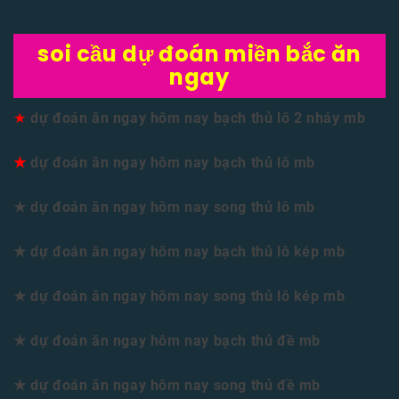
soi cầu dự đoán miền bắc ăn
ngay
★
dự đoán ăn ngay hôm nay bạch thủ lô 2 nháy mb
★
dự đoán ăn ngay hôm nay bạch thủ lô mb
★ dự đoán ăn ngay hôm nay song thủ lô mb
★ dự đoán ăn ngay hôm nay bạch thủ lô kép mb
★ dự đoán ăn ngay hôm nay song thủ lô kép mb
★ dự đoán ăn ngay hôm nay bạch thủ đề mb
★ dự đoán ăn ngay hôm nay song thủ đề mb