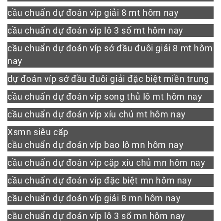
cầu chuẩn dự đoán víp giải 8 mt hôm nay
cầu chuẩn dự đoán víp lô 3 số mt hôm nay
cầu chuẩn dự đoán víp sớ đầu đuôi giải 8 mt hôm
nay
dự đoán víp sớ đầu đuôi giải đặc biệt miền trung
cầu chuẩn dự đoán víp song thủ lô mt hôm nay
cầu chuẩn dự đoán víp xíu chủ mt hôm nay
Xsmn siêu cấp
cầu chuẩn dự đoán víp bao lô mn hôm nay
cầu chuẩn dự đoán víp cặp xíu chủ mn hôm nay
cầu chuẩn dự đoán víp đặc biệt mn hôm nay
cầu chuẩn dự đoán víp giải 8 mn hôm nay
cầu chuẩn dự đoán víp lô 3 số mn hôm nay