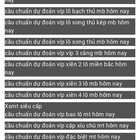
cầu chuẩn dự đoán víp lô bạch thủ mb hôm nay
cầu chuẩn dự đoán víp lô song thủ kép mb hôm
nay
cầu chuẩn dự đoán víp lô song thủ mb hôm nay
cầu chuẩn dự đoán víp víp 3 càng mb hôm nay
cầu chuẩn dự đoán víp xiên 2 lô miền bắc hôm
nay
cầu chuẩn dự đoán víp xiên 3 lô mb hôm nay
cầu chuẩn dự đoán víp xiên 4 lô mb hôm nay
Xsmt siêu cấp
cầu chuẩn dự đoán víp bao lô mt hôm nay
cầu chuẩn dự đoán víp cặp xíu chủ mt hôm nay
cầu chuẩn dự đoán víp đặc biệt mt hôm nay