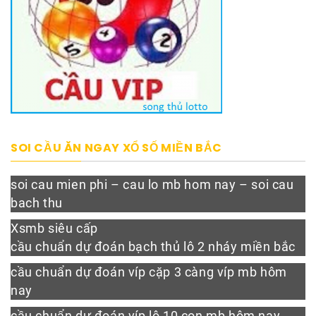
SOI CẦU ĂN NGAY XỔ SỐ MIỀN BẮC
soi cau mien phi – cau lo mb hom nay – soi cau
bach thu
Xsmb siêu cấp
cầu chuẩn dự đoán bạch thủ lô 2 nháy miền bắc
cầu chuẩn dự đoán víp cặp 3 càng víp mb hôm
nay
cầu chuẩn dự đoán víp lô 10 con mb hôm nay