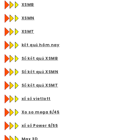
XSMB
XSMN
XSMT
kết quả hôm nay
Sổ kết quả XSMB
Sổ kết quả XSMN
Sổ kết quả XSMT
xổ số vietlott
Xo so mega 6/45
xổ số Power 6/55
Max 3D