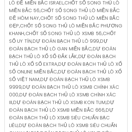
LÔ ĐỀ MIỀN BẮC ISRAEL
,
CHỐT SỐ SONG THỦ LÔ
MIỀN BẮC 56
,
CHỐT SỐ SONG THỦ LÔ MIỀN BẮC
ĐỀ HÔM NAY
,
CHỐT SỐ SONG THỦ LÔ MIỀN BẮC
ĐẸP
,
CHỐT SỐ SONG THỦ LÔ MIỀN BẮC PHƯƠNG
KHANH
,
CHỐT SỐ SONG THỦ LÔ XSMB 56
,
CHỐT
SỐ UY TÍN
,
DỰ ĐOÁN BẠCH THỦ LÔ 999
,
DỰ
ĐOÁN BẠCH THỦ LÔ GAN MIỀN BẮC
,
DỰ ĐOÁN
BẠCH THỦ LÔ XỔ SỐ ĐẮK LẮK
,
DỰ ĐOÁN BẠCH
THỦ LÔ XỔ SỐ EXTRA
,
DỰ ĐOÁN BẠCH THỦ LÔ XỔ
SỐ ONLINE MIỀN BẮC
,
DỰ ĐOÁN BẠCH THỦ LÔ XỔ
SỐ VIỆT NAM
,
DỰ ĐOÁN BẠCH THỦ LÔ XSMB
9999
,
DỰ ĐOÁN BẠCH THỦ LÔ XSMB CHÍNH XÁC
000
,
DỰ ĐOÁN BẠCH THỦ LÔ XSMB CHÍNH XÁC
III
,
DỰ ĐOÁN BẠCH THỦ LÔ XSMB KON TUM
,
DỰ
ĐOÁN BẠCH THỦ LÔ XSMB MIỀN BẮC 666
,
DỰ
ĐOÁN BẠCH THỦ LÔ XSMB SIÊU CHUẨN BẠC
LIÊU
,
DỰ ĐOÁN BẠCH THỦ LÔ XSMB SIÊU CHUẨN