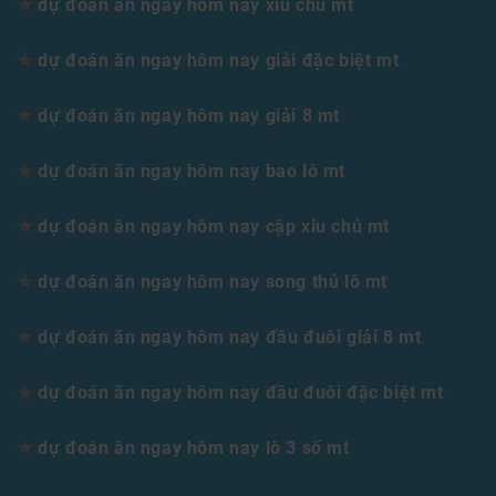
★
dự đoán ăn ngay hôm nay xỉu chủ mt
★
dự đoán ăn ngay hôm nay giải đặc biệt mt
★
dự đoán ăn ngay hôm nay giải 8 mt
★
dự đoán ăn ngay hôm nay bao lô mt
★
dự đoán ăn ngay hôm nay cặp xỉu chủ mt
★
dự đoán ăn ngay hôm nay song thủ lô mt
★
dự đoán ăn ngay hôm nay đầu đuôi giải 8 mt
★
dự đoán ăn ngay hôm nay đầu đuôi đặc biệt mt
★
dự đoán ăn ngay hôm nay lô 3 số mt