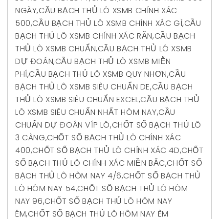
NGÀY
,
CẦU BẠCH THỦ LÔ XSMB CHÍNH XÁC
500
,
CẦU BẠCH THỦ LÔ XSMB CHÍNH XÁC GÌ
,
CẦU
BẠCH THỦ LÔ XSMB CHÍNH XÁC RẮN
,
CẦU BẠCH
THỦ LÔ XSMB CHUẨN
,
CẦU BẠCH THỦ LÔ XSMB
DỰ ĐOÁN
,
CẦU BẠCH THỦ LÔ XSMB MIỄN
PHÍ
,
CẦU BẠCH THỦ LÔ XSMB QUY NHƠN
,
CẦU
BẠCH THỦ LÔ XSMB SIÊU CHUẨN DE
,
CẦU BẠCH
THỦ LÔ XSMB SIÊU CHUẨN EXCEL
,
CẦU BẠCH THỦ
LÔ XSMB SIÊU CHUẨN NHẤT HÔM NAY
,
CẦU
CHUẨN DỰ ĐOÁN VÍP LÔ
,
CHỐT SỐ BẠCH THỦ LÔ
3 CÀNG
,
CHỐT SỐ BẠCH THỦ LÔ CHÍNH XÁC
400
,
CHỐT SỐ BẠCH THỦ LÔ CHÍNH XÁC 4D
,
CHỐT
SỐ BẠCH THỦ LÔ CHÍNH XÁC MIỀN BẮC
,
CHỐT SỐ
BẠCH THỦ LÔ HÔM NAY 4/6
,
CHỐT SỐ BẠCH THỦ
LÔ HÔM NAY 54
,
CHỐT SỐ BẠCH THỦ LÔ HÔM
NAY 96
,
CHỐT SỐ BẠCH THỦ LÔ HÔM NAY
ÊM
,
CHỐT SỐ BẠCH THỦ LÔ HÔM NAY ÊM