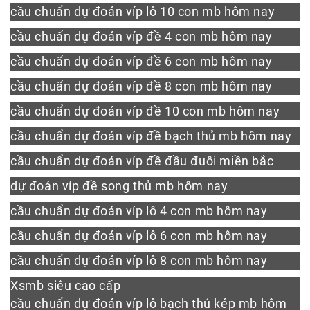
cầu chuẩn dự đoán víp lô 10 con mb hôm nay
cầu chuẩn dự đoán víp đề 4 con mb hôm nay
cầu chuẩn dự đoán víp đề 6 con mb hôm nay
cầu chuẩn dự đoán víp đề 8 con mb hôm nay
cầu chuẩn dự đoán víp đề 10 con mb hôm nay
cầu chuẩn dự đoán víp đề bạch thủ mb hôm nay
cầu chuẩn dự đoán víp đề đầu đuôi miền bắc
dự đoán víp đề song thủ mb hôm nay
cầu chuẩn dự đoán víp lô 4 con mb hôm nay
cầu chuẩn dự đoán víp lô 6 con mb hôm nay
cầu chuẩn dự đoán víp lô 8 con mb hôm nay
Xsmb siêu cao cấp
cầu chuẩn dự đoán víp lô bạch thủ kép mb hôm