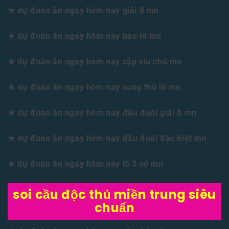
★ dự đoán ăn ngay hôm nay giải 8 mn
★ dự đoán ăn ngay hôm nay bao lô mn
★ dự đoán ăn ngay hôm nay cặp xỉu chủ mn
★ dự đoán ăn ngay hôm nay song thủ lô mn
★ dự đoán ăn ngay hôm nay đầu đuôi giải 8 mn
★ dự đoán ăn ngay hôm nay đầu đuôi đặc biệt mn
★ dự đoán ăn ngay hôm nay lô 3 số mn
soi cầu độc thủ miền trung siêu
chuẩn