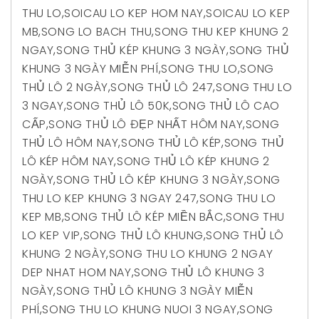
THU LO
,
SOICAU LO KEP HOM NAY
,
SOICAU LO KEP
MB
,
SONG LO BACH THU
,
SONG THU KEP KHUNG 2
NGAY
,
SONG THỦ KÉP KHUNG 3 NGÀY
,
SONG THỦ
KHUNG 3 NGÀY MIỄN PHÍ
,
SONG THU LO
,
SONG
THỦ LÔ 2 NGÀY
,
SONG THỦ LÔ 247
,
SONG THU LO
3 NGAY
,
SONG THỦ LÔ 50K
,
SONG THỦ LÔ CAO
CẤP
,
SONG THỦ LÔ ĐẸP NHẤT HÔM NAY
,
SONG
THỦ LÔ HÔM NAY
,
SONG THỦ LÔ KÉP
,
SONG THỦ
LÔ KÉP HÔM NAY
,
SONG THỦ LÔ KÉP KHUNG 2
NGÀY
,
SONG THỦ LÔ KÉP KHUNG 3 NGÀY
,
SONG
THU LO KEP KHUNG 3 NGAY 247
,
SONG THU LO
KEP MB
,
SONG THỦ LÔ KÉP MIỀN BẮC
,
SONG THU
LO KEP VIP
,
SONG THỦ LÔ KHUNG
,
SONG THỦ LÔ
KHUNG 2 NGÀY
,
SONG THU LO KHUNG 2 NGAY
DEP NHAT HOM NAY
,
SONG THỦ LÔ KHUNG 3
NGÀY
,
SONG THỦ LÔ KHUNG 3 NGÀY MIỄN
PHÍ
,
SONG THU LO KHUNG NUOI 3 NGAY
,
SONG