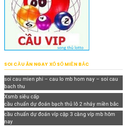
SOI CẦU ĂN NGAY XỔ SỐ MIỀN BẮC
soi cau mien phi – cau lo mb hom nay – soi cau
bach thu
Xsmb siêu cấp
cầu chuẩn dự đoán bạch thủ lô 2 nháy miền bắc
cầu chuẩn dự đoán víp cặp 3 càng víp mb hôm
nay