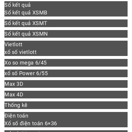
Sổ kết quả
Sổ kết quả XSMB
Sổ kết quả XSMT
Sổ kết quả XSMN
Vietlott
xổ số vietlott
Xo so mega 6/45
xổ số Power 6/55
Max 3D
Max 4D
Thống kê
Điện toán
Xổ số điện toán 6×36