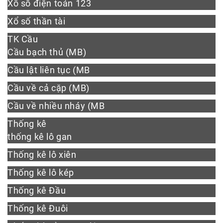
Xổ số điện toán 123
Xổ số thần tài
TK Cầu
Cầu bạch thủ (MB)
Cầu lật liên tục (MB
Cầu về cả cặp (MB)
Cầu về nhiều nháy (MB
Thống kê
thống kê lô gan
Thống kê lô xiên
Thống kê lô kép
Thống kê Đầu
Thống kê Đuôi