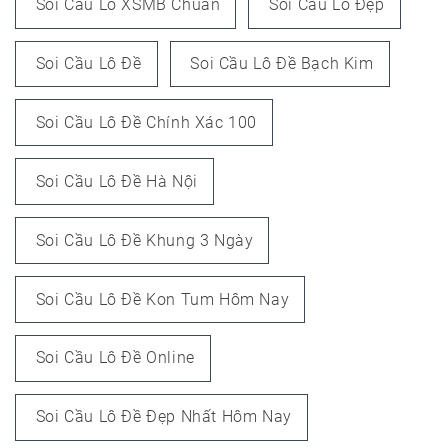
Soi Cầu Lô XSMB Chuẩn
Soi Cầu Lô Đẹp
Soi Cầu Lô Đề
Soi Cầu Lô Đề Bạch Kim
Soi Cầu Lô Đề Chính Xác 100
Soi Cầu Lô Đề Hà Nội
Soi Cầu Lô Đề Khung 3 Ngày
Soi Cầu Lô Đề Kon Tum Hôm Nay
Soi Cầu Lô Đề Online
Soi Cầu Lô Đề Đẹp Nhất Hôm Nay