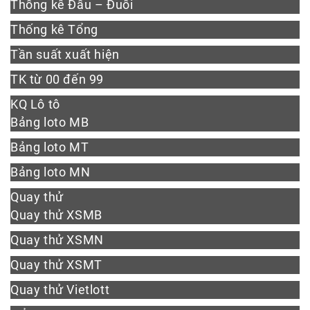
Thống kê Đầu – Đuôi
Thống kê Tổng
Tần suất xuất hiện
TK từ 00 đến 99
KQ Lô tô
Bảng loto MB
Bảng loto MT
Bảng loto MN
Quay thử
Quay thử XSMB
Quay thử XSMN
Quay thử XSMT
Quay thử Vietlott