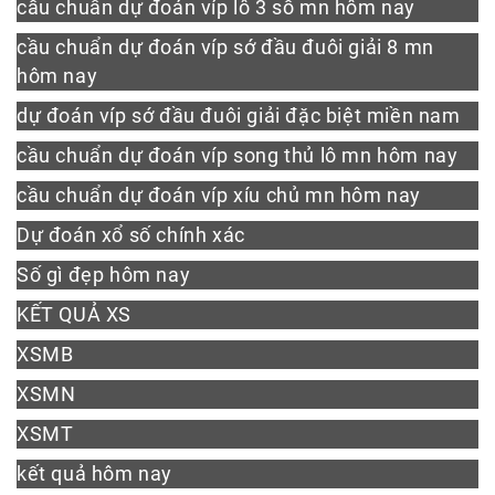
cầu chuẩn dự đoán víp lô 3 số mn hôm nay
cầu chuẩn dự đoán víp sớ đầu đuôi giải 8 mn
hôm nay
dự đoán víp sớ đầu đuôi giải đặc biệt miền nam
cầu chuẩn dự đoán víp song thủ lô mn hôm nay
cầu chuẩn dự đoán víp xíu chủ mn hôm nay
Dự đoán xổ số chính xác
Số gì đẹp hôm nay
KẾT QUẢ XS
XSMB
XSMN
XSMT
kết quả hôm nay