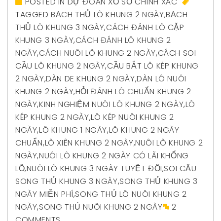
POSTED IN
DỰ ĐOÁN XỔ SỐ CHÍNH XÁC
TAGGED
BẠCH THỦ LÔ KHUNG 2 NGÀY
,
BẠCH
THỦ LÔ KHUNG 3 NGÀY
,
CÁCH ĐÁNH LÔ CẶP
KHUNG 3 NGÀY
,
CÁCH ĐÁNH LÔ KHUNG 2
NGÀY
,
CÁCH NUÔI LÔ KHUNG 2 NGÀY
,
CÁCH SOI
CẦU LÔ KHUNG 2 NGÀY
,
CẦU BẮT LÔ KÉP KHUNG
2 NGÀY
,
DÀN DE KHUNG 2 NGÀY
,
DÀN LÔ NUÔI
KHUNG 2 NGÀY
,
HỎI ĐÁNH LÔ CHUẨN KHUNG 2
NGÀY
,
KINH NGHIỆM NUÔI LÔ KHUNG 2 NGÀY
,
LÔ
KÉP KHUNG 2 NGÀY
,
LÔ KÉP NUÔI KHUNG 2
NGÀY
,
LÔ KHUNG 1 NGÀY
,
LÔ KHUNG 2 NGÀY
CHUẨN
,
LÔ XIÊN KHUNG 2 NGÀY
,
NUÔI LÔ KHUNG 2
NGÀY
,
NUÔI LÔ KHUNG 2 NGÀY CÓ LÃI KHỔNG
LỒ
,
NUÔI LÔ KHUNG 3 NGÀY TUYỆT ĐỐI
,
SOI CẦU
SONG THỦ KHUNG 3 NGÀY
,
SONG THỦ KHUNG 3
NGÀY MIỄN PHÍ
,
SONG THỦ LÔ NUÔI KHUNG 2
NGÀY
,
SONG THỦ NUÔI KHUNG 2 NGÀY
2
COMMENTS