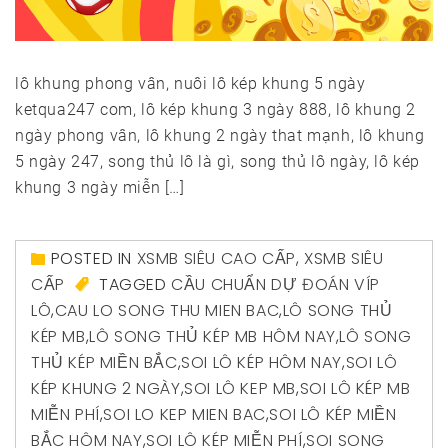
lô khung phong vân, nuôi lô kép khung 5 ngày
ketqua247 com, lô kép khung 3 ngày 888, lô khung 2
ngày phong vân, lô khung 2 ngày that mạnh, lô khung
5 ngày 247, song thủ lô là gì, song thủ lô ngày, lô kép
khung 3 ngày miễn […]
POSTED IN
XSMB SIÊU CAO CẤP
,
XSMB SIÊU
CẤP
TAGGED
CẦU CHUẨN DỰ ĐOÁN VÍP
LÔ
,
CAU LO SONG THU MIEN BAC
,
LÔ SONG THỦ
KÉP MB
,
LÔ SONG THỦ KÉP MB HÔM NAY
,
LÔ SONG
THỦ KÉP MIỀN BẮC
,
SOI LÔ KÉP HÔM NAY
,
SOI LÔ
KÉP KHUNG 2 NGÀY
,
SOI LÔ KEP MB
,
SOI LÔ KÉP MB
MIỄN PHÍ
,
SOI LO KEP MIEN BAC
,
SOI LÔ KÉP MIỀN
BẮC HÔM NAY
,
SOI LÔ KÉP MIỄN PHÍ
,
SOI SONG