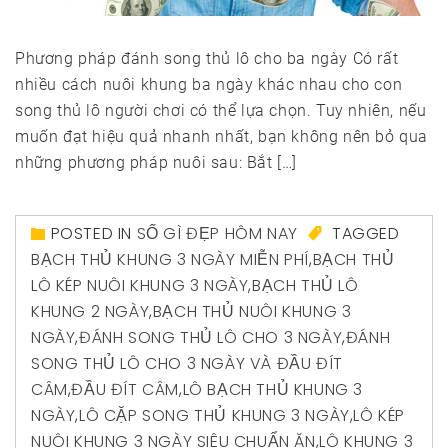
Phương pháp đánh song thủ lô cho ba ngày Có rất
nhiều cách nuôi khung ba ngày khác nhau cho con
song thủ lô người chơi có thể lựa chọn. Tuy nhiên, nếu
muốn đạt hiệu quả nhanh nhất, bạn không nên bỏ qua
những phương pháp nuôi sau: Bắt […]
POSTED IN
SỐ GÌ ĐẸP HÔM NAY
TAGGED
BẠCH THỦ KHUNG 3 NGÀY MIỄN PHÍ
,
BẠCH THỦ
LÔ KÉP NUÔI KHUNG 3 NGÀY
,
BẠCH THỦ LÔ
KHUNG 2 NGÀY
,
BẠCH THỦ NUÔI KHUNG 3
NGÀY
,
ĐÁNH SONG THỦ LÔ CHO 3 NGÀY
,
ĐÁNH
SONG THỦ LÔ CHO 3 NGÀY VÀ ĐẦU ĐÍT
CÂM
,
ĐẦU ĐÍT CÂM
,
LÔ BẠCH THỦ KHUNG 3
NGÀY
,
LÔ CẶP SONG THỦ KHUNG 3 NGÀY
,
LÔ KÉP
NUÔI KHUNG 3 NGÀY SIÊU CHUẨN ĂN
,
LÔ KHUNG 3