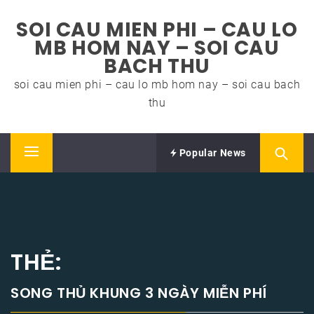
Skip
SOI CAU MIEN PHI – CAU LO
to
MB HOM NAY – SOI CAU
content
BACH THU
soi cau mien phi – cau lo mb hom nay – soi cau bach
thu
Popular News
Primary
Menu
THẺ:
SONG THỦ KHUNG 3 NGÀY MIỄN PHÍ