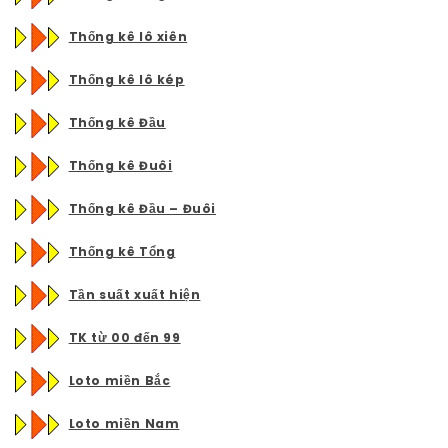
Thống kê lô xiên
Thống kê lô kép
Thống kê Đầu
Thống kê Đuôi
Thống kê Đầu – Đuôi
Thống kê Tổng
Tần suất xuất hiện
TK từ 00 đến 99
Loto miền Bắc
Loto miền Nam