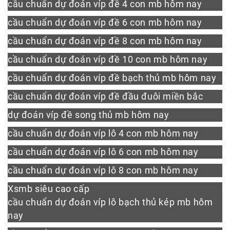
cầu chuẩn dự đoán víp đề 4 con mb hôm nay
cầu chuẩn dự đoán víp đề 6 con mb hôm nay
cầu chuẩn dự đoán víp đề 8 con mb hôm nay
cầu chuẩn dự đoán víp đề 10 con mb hôm nay
cầu chuẩn dự đoán víp đề bạch thủ mb hôm nay
cầu chuẩn dự đoán víp đề đầu đuôi miền bắc
dự đoán víp đề song thủ mb hôm nay
cầu chuẩn dự đoán víp lô 4 con mb hôm nay
cầu chuẩn dự đoán víp lô 6 con mb hôm nay
cầu chuẩn dự đoán víp lô 8 con mb hôm nay
Xsmb siêu cao cấp
cầu chuẩn dự đoán víp lô bạch thủ kép mb hôm
nay