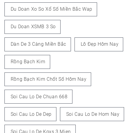
Du Doan Xo So Xổ Số Miền Bắc Wap
Du Doan XSMB 3 So
Dàn De 3 Càng Miền Bắc
Lô Đẹp Hôm Nay
Rồng Bạch Kim
Rồng Bạch Kim Chốt Số Hôm Nay
Soi Cau Lo De Chuan 668
Soi Cau Lo De Dep
Soi Cau Lo De Hom Nay
Soi Cau Lo De Kqxs 3 Mien