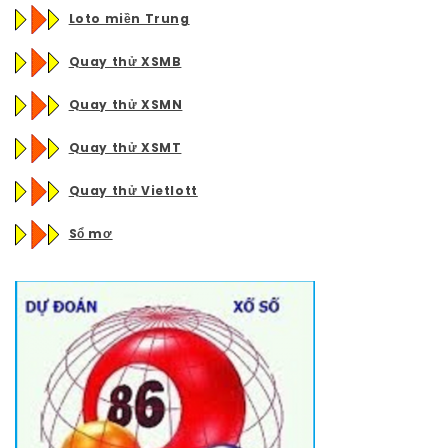
Loto miền Trung
Quay thử XSMB
Quay thử XSMN
Quay thử XSMT
Quay thử Vietlott
Sổ mơ