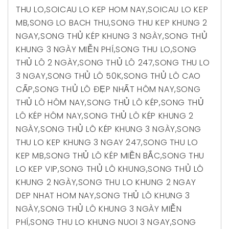
THU LO
,
SOICAU LO KEP HOM NAY
,
SOICAU LO KEP
MB
,
SONG LO BACH THU
,
SONG THU KEP KHUNG 2
NGAY
,
SONG THỦ KÉP KHUNG 3 NGÀY
,
SONG THỦ
KHUNG 3 NGÀY MIỄN PHÍ
,
SONG THU LO
,
SONG
THỦ LÔ 2 NGÀY
,
SONG THỦ LÔ 247
,
SONG THU LO
3 NGAY
,
SONG THỦ LÔ 50K
,
SONG THỦ LÔ CAO
CẤP
,
SONG THỦ LÔ ĐẸP NHẤT HÔM NAY
,
SONG
THỦ LÔ HÔM NAY
,
SONG THỦ LÔ KÉP
,
SONG THỦ
LÔ KÉP HÔM NAY
,
SONG THỦ LÔ KÉP KHUNG 2
NGÀY
,
SONG THỦ LÔ KÉP KHUNG 3 NGÀY
,
SONG
THU LO KEP KHUNG 3 NGAY 247
,
SONG THU LO
KEP MB
,
SONG THỦ LÔ KÉP MIỀN BẮC
,
SONG THU
LO KEP VIP
,
SONG THỦ LÔ KHUNG
,
SONG THỦ LÔ
KHUNG 2 NGÀY
,
SONG THU LO KHUNG 2 NGAY
DEP NHAT HOM NAY
,
SONG THỦ LÔ KHUNG 3
NGÀY
,
SONG THỦ LÔ KHUNG 3 NGÀY MIỄN
PHÍ
,
SONG THU LO KHUNG NUOI 3 NGAY
,
SONG