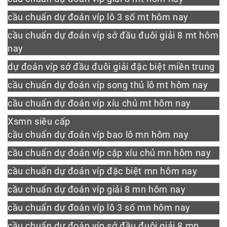
cầu chuẩn dự đoán víp lô 3 số mt hôm nay
cầu chuẩn dự đoán víp sớ đầu đuôi giải 8 mt hôm
nay
dự đoán víp sớ đầu đuôi giải đặc biệt miền trung
cầu chuẩn dự đoán víp song thủ lô mt hôm nay
cầu chuẩn dự đoán víp xíu chủ mt hôm nay
Xsmn siêu cấp
cầu chuẩn dự đoán víp bao lô mn hôm nay
cầu chuẩn dự đoán víp cặp xíu chủ mn hôm nay
cầu chuẩn dự đoán víp đặc biệt mn hôm nay
cầu chuẩn dự đoán víp giải 8 mn hôm nay
cầu chuẩn dự đoán víp lô 3 số mn hôm nay
cầu chuẩn dự đoán víp sớ đầu đuôi giải 8 mn