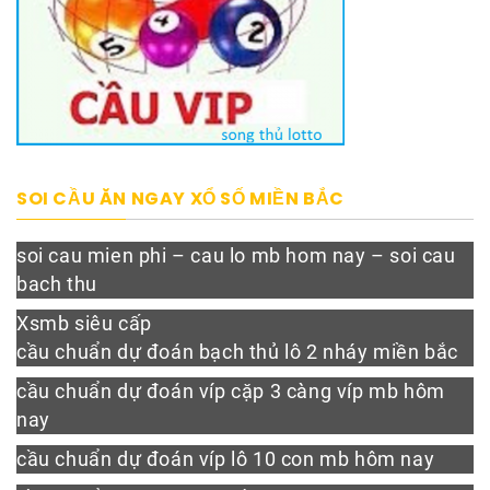
SOI CẦU ĂN NGAY XỔ SỐ MIỀN BẮC
soi cau mien phi – cau lo mb hom nay – soi cau
bach thu
Xsmb siêu cấp
cầu chuẩn dự đoán bạch thủ lô 2 nháy miền bắc
cầu chuẩn dự đoán víp cặp 3 càng víp mb hôm
nay
cầu chuẩn dự đoán víp lô 10 con mb hôm nay