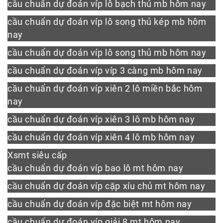
cầu chuẩn dự đoán víp lô bạch thủ mb hôm nay
cầu chuẩn dự đoán víp lô song thủ kép mb hôm
nay
cầu chuẩn dự đoán víp lô song thủ mb hôm nay
cầu chuẩn dự đoán víp víp 3 càng mb hôm nay
cầu chuẩn dự đoán víp xiên 2 lô miền bắc hôm
nay
cầu chuẩn dự đoán víp xiên 3 lô mb hôm nay
cầu chuẩn dự đoán víp xiên 4 lô mb hôm nay
Xsmt siêu cấp
cầu chuẩn dự đoán víp bao lô mt hôm nay
cầu chuẩn dự đoán víp cặp xíu chủ mt hôm nay
cầu chuẩn dự đoán víp đặc biệt mt hôm nay
cầu chuẩn dự đoán víp giải 8 mt hôm nay