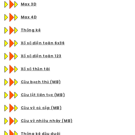
Max 3D
Max 4D
Thống kê
Xổ số điện toán 6x36
Xổ số điện toán 123
Xổ số thần tài
Cầu bạch thủ (MB)
Cầu lật liên tục (MB)
Cầu về cả cặp (MB)
Cầu về nhiều nháy (MB)
Thống kê đầu đuôi