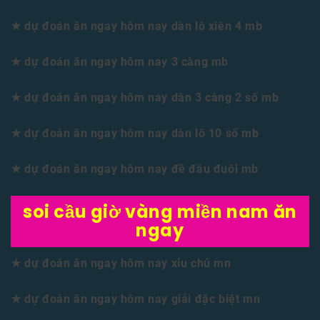
★ dự đoán ăn ngay hôm nay dàn lô xiên 4 mb
★ dự đoán ăn ngay hôm nay 3 càng mb
★ dự đoán ăn ngay hôm nay dàn 3 càng 2 số mb
★ dự đoán ăn ngay hôm nay dàn lô 10 số mb
★ dự đoán ăn ngay hôm nay đề đầu đuôi mb
soi cầu giờ vàng miền nam ăn
ngay
★ dự đoán ăn ngay hôm nay xỉu chủ mn
★ dự đoán ăn ngay hôm nay giải đặc biệt mn