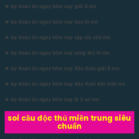
★ dự đoán ăn ngay hôm nay giải 8 mn
★ dự đoán ăn ngay hôm nay bao lô mn
★ dự đoán ăn ngay hôm nay cặp xỉu chủ mn
★ dự đoán ăn ngay hôm nay song thủ lô mn
★ dự đoán ăn ngay hôm nay đầu đuôi giải 8 mn
★ dự đoán ăn ngay hôm nay đầu đuôi đặc biệt mn
★ dự đoán ăn ngay hôm nay lô 3 số mn
soi cầu độc thủ miền trung siêu
chuẩn