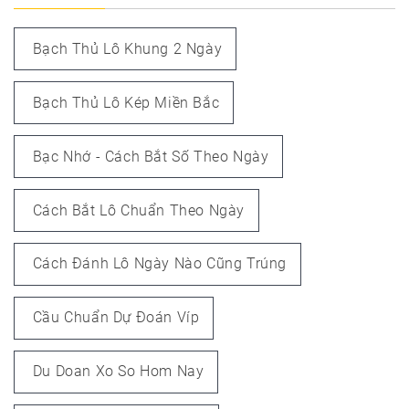
Bạch Thủ Lô Khung 2 Ngày
Bạch Thủ Lô Kép Miền Bắc
Bạc Nhớ - Cách Bắt Số Theo Ngày
Cách Bắt Lô Chuẩn Theo Ngày
Cách Đánh Lô Ngày Nào Cũng Trúng
Cầu Chuẩn Dự Đoán Víp
Du Doan Xo So Hom Nay