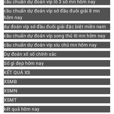
cầu chuẩn dự đoán víp lô 3 số mn hôm nay
cầu chuẩn dự đoán víp sớ đầu đuôi giải 8 mn
hôm nay
dự đoán víp sớ đầu đuôi giải đặc biệt miền nam
cầu chuẩn dự đoán víp song thủ lô mn hôm nay
cầu chuẩn dự đoán víp xíu chủ mn hôm nay
Dự đoán xổ số chính xác
Số gì đẹp hôm nay
KẾT QUẢ XS
XSMB
XSMN
XSMT
kết quả hôm nay