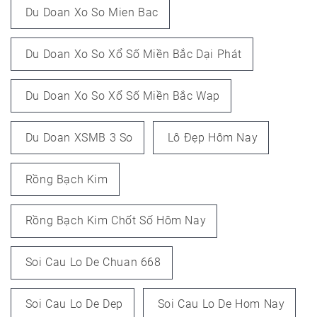
Du Doan Xo So Mien Bac
Du Doan Xo So Xổ Số Miền Bắc Dại Phát
Du Doan Xo So Xổ Số Miền Bắc Wap
Du Doan XSMB 3 So
Lô Đẹp Hôm Nay
Rồng Bạch Kim
Rồng Bạch Kim Chốt Số Hôm Nay
Soi Cau Lo De Chuan 668
Soi Cau Lo De Dep
Soi Cau Lo De Hom Nay