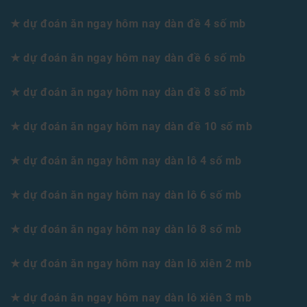
★ dự đoán ăn ngay hôm nay dàn đề 4 số mb
★ dự đoán ăn ngay hôm nay dàn đề 6 số mb
★ dự đoán ăn ngay hôm nay dàn đề 8 số mb
★ dự đoán ăn ngay hôm nay dàn đề 10 số mb
★ dự đoán ăn ngay hôm nay dàn lô 4 số mb
★ dự đoán ăn ngay hôm nay dàn lô 6 số mb
★ dự đoán ăn ngay hôm nay dàn lô 8 số mb
★ dự đoán ăn ngay hôm nay dàn lô xiên 2 mb
★ dự đoán ăn ngay hôm nay dàn lô xiên 3 mb