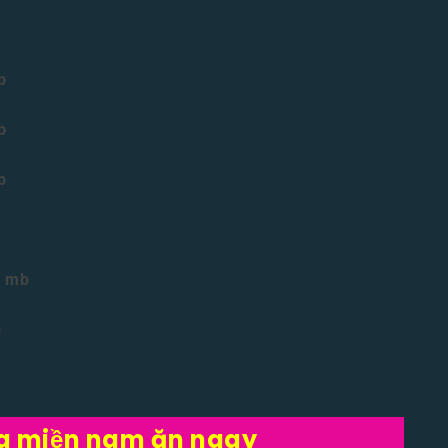
b
b
b
ố mb
b
b
ng miền nam ăn ngay