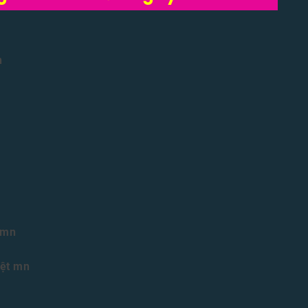
n
 mn
iệt mn