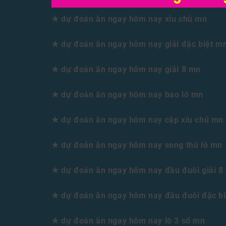
★ dự đoán ăn ngay hôm nay xỉu chủ mn
★ dự đoán ăn ngay hôm nay giải đặc biệt m
★ dự đoán ăn ngay hôm nay giải 8 mn
★ dự đoán ăn ngay hôm nay bao lô mn
★ dự đoán ăn ngay hôm nay cặp xỉu chủ mn
★ dự đoán ăn ngay hôm nay song thủ lô mn
★ dự đoán ăn ngay hôm nay đầu đuôi giải 8
★ dự đoán ăn ngay hôm nay đầu đuôi đặc b
★ dự đoán ăn ngay hôm nay lô 3 số mn