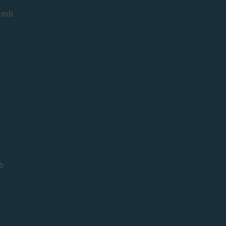
p mb
b