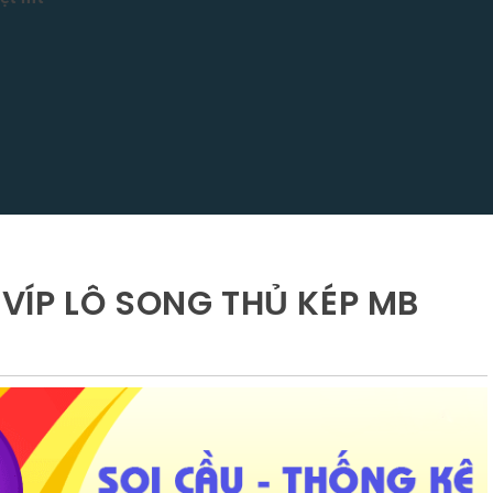
ÍP LÔ SONG THỦ KÉP MB