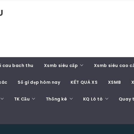
U
i cau bach thu
Xsmb siêu cấp
Xsmb siêu cao c
 xác
Số gì đẹp hôm nay
KẾT QUẢ XS
XSMB
TK Cầu
Thống kê
KQ Lô tô
Quay 