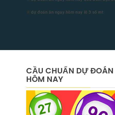
★
dự đoán ăn ngay hôm nay lô 3 số mt
CẦU CHUẨN DỰ ĐOÁN V
HÔM NAY