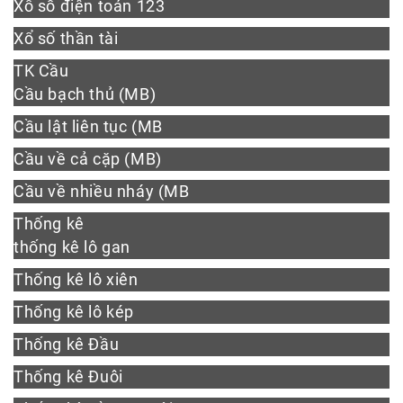
Xổ số điện toán 123
Xổ số thần tài
TK Cầu
Cầu bạch thủ (MB)
Cầu lật liên tục (MB
Cầu về cả cặp (MB)
Cầu về nhiều nháy (MB
Thống kê
thống kê lô gan
Thống kê lô xiên
Thống kê lô kép
Thống kê Đầu
Thống kê Đuôi