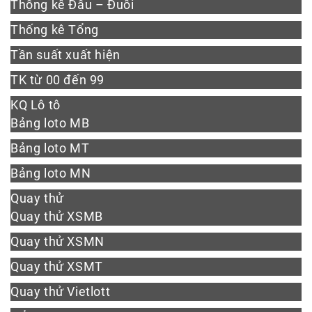
Thống kê Đầu – Đuôi
Thống kê Tổng
Tần suất xuất hiện
TK từ 00 đến 99
KQ Lô tô
Bảng loto MB
Bảng loto MT
Bảng loto MN
Quay thử
Quay thử XSMB
Quay thử XSMN
Quay thử XSMT
Quay thử Vietlott