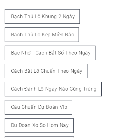
Bạch Thủ Lô Khung 2 Ngày
Bạch Thủ Lô Kép Miền Bắc
Bạc Nhớ - Cách Bắt Số Theo Ngày
Cách Bắt Lô Chuẩn Theo Ngày
Cách Đánh Lô Ngày Nào Cũng Trúng
Cầu Chuẩn Dự Đoán Víp
Du Doan Xo So Hom Nay