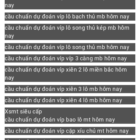
nay
cầu chuẩn dự đoán víp lô bạch thủ mb hôm nay
cầu chuẩn dự đoán víp lô song thủ kép mb hôm
nay
cầu chuẩn dự đoán víp lô song thủ mb hôm nay
cầu chuẩn dự đoán víp víp 3 càng mb hôm nay
cầu chuẩn dự đoán víp xiên 2 lô miền bắc hôm
nay
cầu chuẩn dự đoán víp xiên 3 lô mb hôm nay
cầu chuẩn dự đoán víp xiên 4 lô mb hôm nay
Xsmt siêu cấp
cầu chuẩn dự đoán víp bao lô mt hôm nay
cầu chuẩn dự đoán víp cặp xíu chủ mt hôm nay