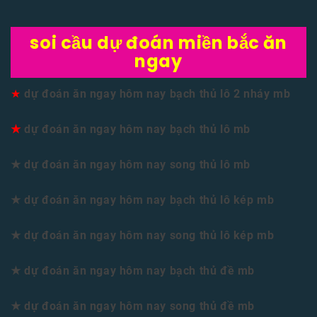
soi cầu dự đoán miền bắc ăn
ngay
★
dự đoán ăn ngay hôm nay bạch thủ lô 2 nháy mb
★
dự đoán ăn ngay hôm nay bạch thủ lô mb
★ dự đoán ăn ngay hôm nay song thủ lô mb
★ dự đoán ăn ngay hôm nay bạch thủ lô kép mb
★ dự đoán ăn ngay hôm nay song thủ lô kép mb
★ dự đoán ăn ngay hôm nay bạch thủ đề mb
★ dự đoán ăn ngay hôm nay song thủ đề mb