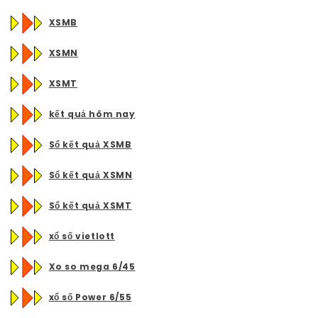
XSMB
XSMN
XSMT
kết quả hôm nay
Sổ kết quả XSMB
Sổ kết quả XSMN
Sổ kết quả XSMT
xổ số vietlott
Xo so mega 6/45
xổ số Power 6/55