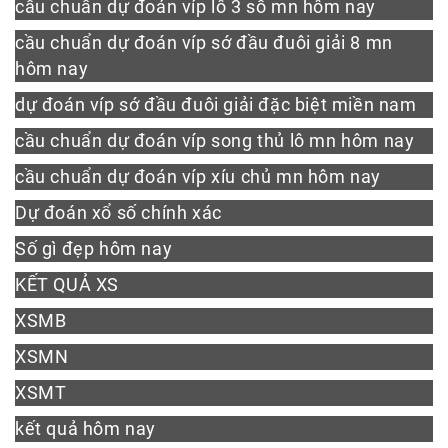
cầu chuẩn dự đoán víp lô 3 số mn hôm nay
cầu chuẩn dự đoán víp sớ đầu đuôi giải 8 mn
hôm nay
dự đoán víp sớ đầu đuôi giải đặc biệt miền nam
cầu chuẩn dự đoán víp song thủ lô mn hôm nay
cầu chuẩn dự đoán víp xíu chủ mn hôm nay
Dự đoán xổ số chính xác
Số gì đẹp hôm nay
KẾT QUẢ XS
XSMB
XSMN
XSMT
kết quả hôm nay