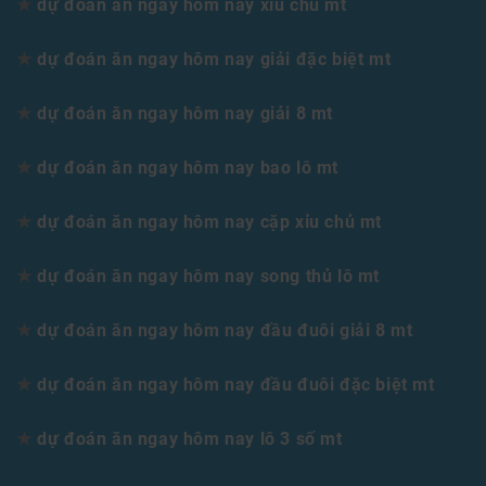
★
dự đoán ăn ngay hôm nay xỉu chủ mt
★
dự đoán ăn ngay hôm nay giải đặc biệt mt
★
dự đoán ăn ngay hôm nay giải 8 mt
★
dự đoán ăn ngay hôm nay bao lô mt
★
dự đoán ăn ngay hôm nay cặp xỉu chủ mt
★
dự đoán ăn ngay hôm nay song thủ lô mt
★
dự đoán ăn ngay hôm nay đầu đuôi giải 8 mt
★
dự đoán ăn ngay hôm nay đầu đuôi đặc biệt mt
★
dự đoán ăn ngay hôm nay lô 3 số mt