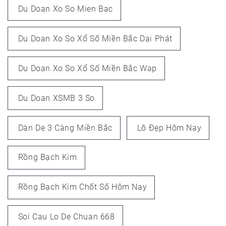
Du Doan Xo So Mien Bac
Du Doan Xo So Xổ Số Miền Bắc Dại Phát
Du Doan Xo So Xổ Số Miền Bắc Wap
Du Doan XSMB 3 So
Dàn De 3 Càng Miền Bắc
Lô Đẹp Hôm Nay
Rồng Bạch Kim
Rồng Bạch Kim Chốt Số Hôm Nay
Soi Cau Lo De Chuan 668