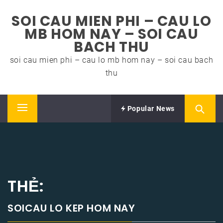
Skip
SOI CAU MIEN PHI – CAU LO
to
MB HOM NAY – SOI CAU
content
BACH THU
soi cau mien phi – cau lo mb hom nay – soi cau bach
thu
Popular News
Primary
Menu
THẺ:
SOICAU LO KEP HOM NAY