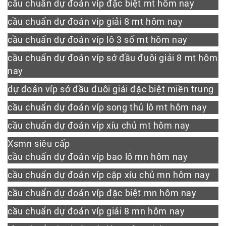
cầu chuẩn dự đoán víp đặc biệt mt hôm nay
cầu chuẩn dự đoán víp giải 8 mt hôm nay
cầu chuẩn dự đoán víp lô 3 số mt hôm nay
cầu chuẩn dự đoán víp sớ đầu đuôi giải 8 mt hôm
nay
dự đoán víp sớ đầu đuôi giải đặc biệt miền trung
cầu chuẩn dự đoán víp song thủ lô mt hôm nay
cầu chuẩn dự đoán víp xíu chủ mt hôm nay
Xsmn siêu cấp
cầu chuẩn dự đoán víp bao lô mn hôm nay
cầu chuẩn dự đoán víp cặp xíu chủ mn hôm nay
cầu chuẩn dự đoán víp đặc biệt mn hôm nay
cầu chuẩn dự đoán víp giải 8 mn hôm nay