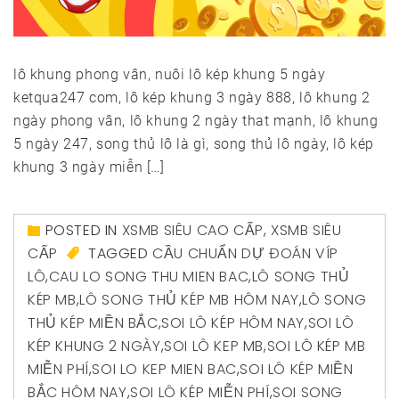
lô khung phong vân, nuôi lô kép khung 5 ngày
ketqua247 com, lô kép khung 3 ngày 888, lô khung 2
ngày phong vân, lô khung 2 ngày that mạnh, lô khung
5 ngày 247, song thủ lô là gì, song thủ lô ngày, lô kép
khung 3 ngày miễn […]
POSTED IN
XSMB SIÊU CAO CẤP
,
XSMB SIÊU
CẤP
TAGGED
CẦU CHUẨN DỰ ĐOÁN VÍP
LÔ
,
CAU LO SONG THU MIEN BAC
,
LÔ SONG THỦ
KÉP MB
,
LÔ SONG THỦ KÉP MB HÔM NAY
,
LÔ SONG
THỦ KÉP MIỀN BẮC
,
SOI LÔ KÉP HÔM NAY
,
SOI LÔ
KÉP KHUNG 2 NGÀY
,
SOI LÔ KEP MB
,
SOI LÔ KÉP MB
MIỄN PHÍ
,
SOI LO KEP MIEN BAC
,
SOI LÔ KÉP MIỀN
BẮC HÔM NAY
,
SOI LÔ KÉP MIỄN PHÍ
,
SOI SONG