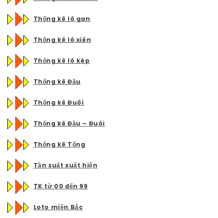
Thống kê lô gan
Thống kê lô xiên
Thống kê lô kép
Thống kê Đầu
Thống kê Đuôi
Thống kê Đầu – Đuôi
Thống kê Tổng
Tần suất xuất hiện
TK từ 00 đến 99
Loto miền Bắc