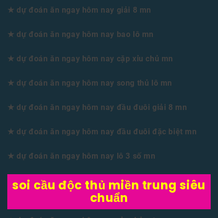
★ dự đoán ăn ngay hôm nay giải 8 mn
★ dự đoán ăn ngay hôm nay bao lô mn
★ dự đoán ăn ngay hôm nay cặp xỉu chủ mn
★ dự đoán ăn ngay hôm nay song thủ lô mn
★ dự đoán ăn ngay hôm nay đầu đuôi giải 8 mn
★ dự đoán ăn ngay hôm nay đầu đuôi đặc biệt mn
★ dự đoán ăn ngay hôm nay lô 3 số mn
soi cầu độc thủ miền trung siêu
chuẩn