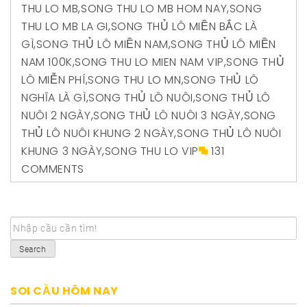
THU LO MB
,
SONG THU LO MB HOM NAY
,
SONG
THU LO MB LA GI
,
SONG THỦ LÔ MIỀN BẮC LÀ
GÌ
,
SONG THỦ LÔ MIỀN NAM
,
SONG THỦ LÔ MIỀN
NAM 100K
,
SONG THU LO MIEN NAM VIP
,
SONG THỦ
LÔ MIỄN PHÍ
,
SONG THU LO MN
,
SONG THỦ LÔ
NGHĨA LÀ GÌ
,
SONG THỦ LÔ NUÔI
,
SONG THỦ LÔ
NUÔI 2 NGÀY
,
SONG THỦ LÔ NUÔI 3 NGÀY
,
SONG
THỦ LÔ NUÔI KHUNG 2 NGÀY
,
SONG THỦ LÔ NUÔI
KHUNG 3 NGÀY
,
SONG THU LO VIP
131
COMMENTS
Search
SOI CẦU HÔM NAY