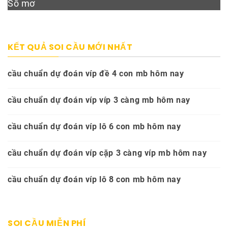
Sổ mơ
KẾT QUẢ SOI CẦU MỚI NHẤT
cầu chuẩn dự đoán víp đề 4 con mb hôm nay
cầu chuẩn dự đoán víp víp 3 càng mb hôm nay
cầu chuẩn dự đoán víp lô 6 con mb hôm nay
cầu chuẩn dự đoán víp cặp 3 càng víp mb hôm nay
cầu chuẩn dự đoán víp lô 8 con mb hôm nay
SOI CẦU MIỄN PHÍ