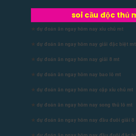
soi cầu độc thủ 
★
dự đoán ăn ngay hôm nay xỉu chủ mt
★
dự đoán ăn ngay hôm nay giải đặc biệt mt
★
dự đoán ăn ngay hôm nay giải 8 mt
★
dự đoán ăn ngay hôm nay bao lô mt
★
dự đoán ăn ngay hôm nay cặp xỉu chủ mt
★
dự đoán ăn ngay hôm nay song thủ lô mt
★
dự đoán ăn ngay hôm nay đầu đuôi giải 8
★
dự đoán ăn ngay hôm nay đầu đuôi đặc bi