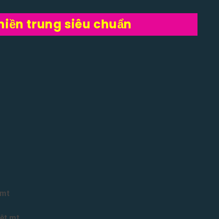
miền trung siêu chuẩn
 mt
ệt mt