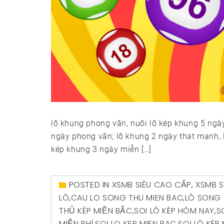
lô khung phong vân, nuôi lô kép khung 5 ngà
ngày phong vân, lô khung 2 ngày that mạnh, lô
kép khung 3 ngày miễn […]
POSTED IN
XSMB SIÊU CAO CẤP
,
XSMB S
LÔ
,
CAU LO SONG THU MIEN BAC
,
LÔ SONG 
THỦ KÉP MIỀN BẮC
,
SOI LÔ KÉP HÔM NAY
,
S
MIỄN PHÍ
,
SOI LO KEP MIEN BAC
,
SOI LÔ KÉP