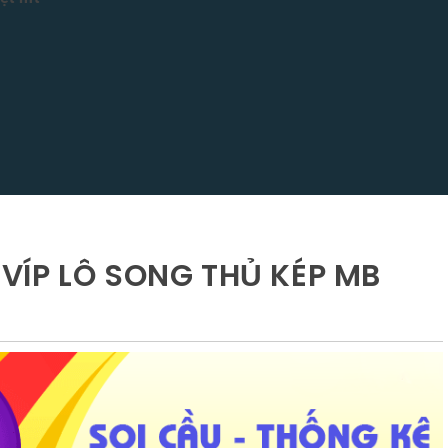
ÍP LÔ SONG THỦ KÉP MB