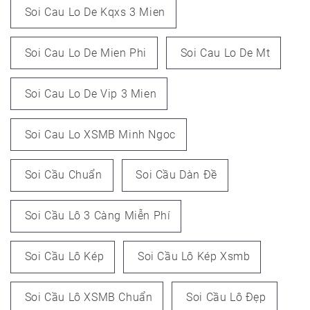
Soi Cau Lo De Kqxs 3 Mien
Soi Cau Lo De Mien Phi
Soi Cau Lo De Mt
Soi Cau Lo De Vip 3 Mien
Soi Cau Lo XSMB Minh Ngoc
Soi Cầu Chuẩn
Soi Cầu Dàn Đề
Soi Cầu Lô 3 Càng Miễn Phí
Soi Cầu Lô Kép
Soi Cầu Lô Kép Xsmb
Soi Cầu Lô XSMB Chuẩn
Soi Cầu Lô Đẹp