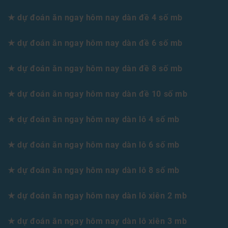
★ dự đoán ăn ngay hôm nay dàn đề 4 số mb
★ dự đoán ăn ngay hôm nay dàn đề 6 số mb
★ dự đoán ăn ngay hôm nay dàn đề 8 số mb
★ dự đoán ăn ngay hôm nay dàn đề 10 số mb
★ dự đoán ăn ngay hôm nay dàn lô 4 số mb
★ dự đoán ăn ngay hôm nay dàn lô 6 số mb
★ dự đoán ăn ngay hôm nay dàn lô 8 số mb
★ dự đoán ăn ngay hôm nay dàn lô xiên 2 mb
★ dự đoán ăn ngay hôm nay dàn lô xiên 3 mb