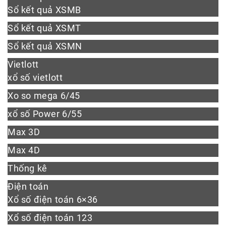
Sổ kết quả XSMB
Sổ kết quả XSMT
Sổ kết quả XSMN
Vietlott
xổ số vietlott
Xo so mega 6/45
xổ số Power 6/55
Max 3D
Max 4D
Thống kê
Điện toán
Xổ số điện toán 6×36
Xổ số điện toán 123