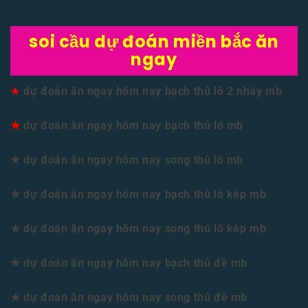
soi cầu dự đoán miền bắc ăn
ngay
★
dự đoán ăn ngay hôm nay bạch thủ lô 2 nháy mb
★
dự đoán ăn ngay hôm nay bạch thủ lô mb
★ dự đoán ăn ngay hôm nay song thủ lô mb
★ dự đoán ăn ngay hôm nay bạch thủ lô kép mb
★ dự đoán ăn ngay hôm nay song thủ lô kép mb
★ dự đoán ăn ngay hôm nay bạch thủ đề mb
★ dự đoán ăn ngay hôm nay song thủ đề mb