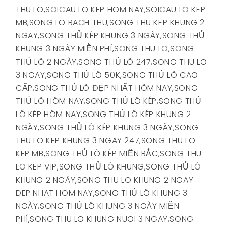
THU LO
,
SOICAU LO KEP HOM NAY
,
SOICAU LO KEP
MB
,
SONG LO BACH THU
,
SONG THU KEP KHUNG 2
NGAY
,
SONG THỦ KÉP KHUNG 3 NGÀY
,
SONG THỦ
KHUNG 3 NGÀY MIỄN PHÍ
,
SONG THU LO
,
SONG
THỦ LÔ 2 NGÀY
,
SONG THỦ LÔ 247
,
SONG THU LO
3 NGAY
,
SONG THỦ LÔ 50K
,
SONG THỦ LÔ CAO
CẤP
,
SONG THỦ LÔ ĐẸP NHẤT HÔM NAY
,
SONG
THỦ LÔ HÔM NAY
,
SONG THỦ LÔ KÉP
,
SONG THỦ
LÔ KÉP HÔM NAY
,
SONG THỦ LÔ KÉP KHUNG 2
NGÀY
,
SONG THỦ LÔ KÉP KHUNG 3 NGÀY
,
SONG
THU LO KEP KHUNG 3 NGAY 247
,
SONG THU LO
KEP MB
,
SONG THỦ LÔ KÉP MIỀN BẮC
,
SONG THU
LO KEP VIP
,
SONG THỦ LÔ KHUNG
,
SONG THỦ LÔ
KHUNG 2 NGÀY
,
SONG THU LO KHUNG 2 NGAY
DEP NHAT HOM NAY
,
SONG THỦ LÔ KHUNG 3
NGÀY
,
SONG THỦ LÔ KHUNG 3 NGÀY MIỄN
PHÍ
,
SONG THU LO KHUNG NUOI 3 NGAY
,
SONG