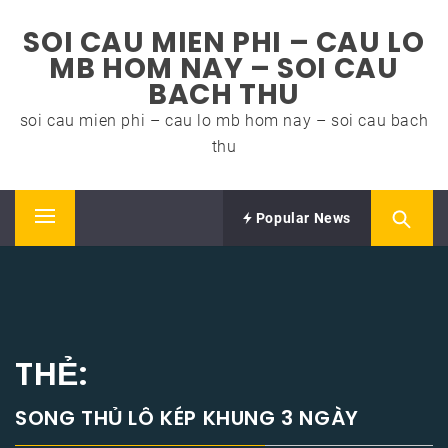
Skip
SOI CAU MIEN PHI – CAU LO
to
MB HOM NAY – SOI CAU
content
BACH THU
soi cau mien phi – cau lo mb hom nay – soi cau bach
thu
Popular News
Primary
Menu
THẺ:
SONG THỦ LÔ KÉP KHUNG 3 NGÀY