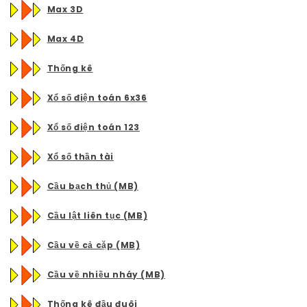
Max 3D
Max 4D
Thống kê
Xổ số điện toán 6x36
Xổ số điện toán 123
Xổ số thần tài
Cầu bạch thủ (MB)
Cầu lật liên tục (MB)
Cầu về cả cặp (MB)
Cầu về nhiều nháy (MB)
Thống kê đầu đuôi