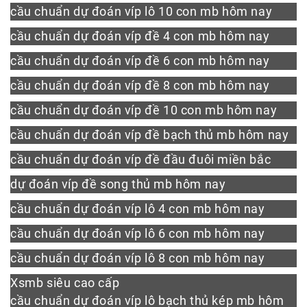
cầu chuẩn dự đoán víp lô 10 con mb hôm nay
cầu chuẩn dự đoán víp đề 4 con mb hôm nay
cầu chuẩn dự đoán víp đề 6 con mb hôm nay
cầu chuẩn dự đoán víp đề 8 con mb hôm nay
cầu chuẩn dự đoán víp đề 10 con mb hôm nay
cầu chuẩn dự đoán víp đề bạch thủ mb hôm nay
cầu chuẩn dự đoán víp đề đầu đuôi miền bắc
dự đoán víp đề song thủ mb hôm nay
cầu chuẩn dự đoán víp lô 4 con mb hôm nay
cầu chuẩn dự đoán víp lô 6 con mb hôm nay
cầu chuẩn dự đoán víp lô 8 con mb hôm nay
Xsmb siêu cao cấp
cầu chuẩn dự đoán víp lô bạch thủ kép mb hôm