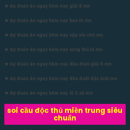
★ dự đoán ăn ngay hôm nay giải 8 mn
★ dự đoán ăn ngay hôm nay bao lô mn
★ dự đoán ăn ngay hôm nay cặp xỉu chủ mn
★ dự đoán ăn ngay hôm nay song thủ lô mn
★ dự đoán ăn ngay hôm nay đầu đuôi giải 8 mn
★ dự đoán ăn ngay hôm nay đầu đuôi đặc biệt mn
★ dự đoán ăn ngay hôm nay lô 3 số mn
soi cầu độc thủ miền trung siêu
chuẩn