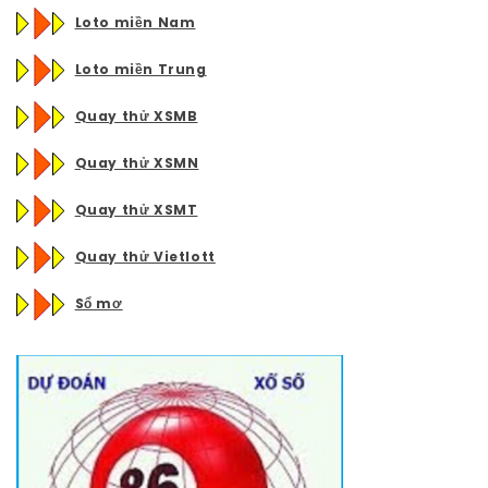
Loto miền Nam
Loto miền Trung
Quay thử XSMB
Quay thử XSMN
Quay thử XSMT
Quay thử Vietlott
Sổ mơ