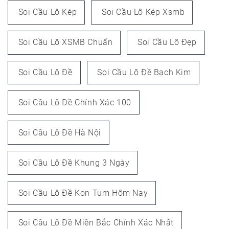
Soi Cầu Lô Kép
Soi Cầu Lô Kép Xsmb
Soi Cầu Lô XSMB Chuẩn
Soi Cầu Lô Đẹp
Soi Cầu Lô Đề
Soi Cầu Lô Đề Bạch Kim
Soi Cầu Lô Đề Chính Xác 100
Soi Cầu Lô Đề Hà Nội
Soi Cầu Lô Đề Khung 3 Ngày
Soi Cầu Lô Đề Kon Tum Hôm Nay
Soi Cầu Lô Đề Miền Bắc Chính Xác Nhất