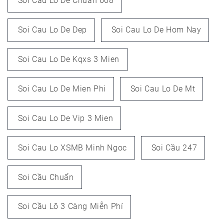
Soi Cau Lo De Chuan 668
Soi Cau Lo De Dep
Soi Cau Lo De Hom Nay
Soi Cau Lo De Kqxs 3 Mien
Soi Cau Lo De Mien Phi
Soi Cau Lo De Mt
Soi Cau Lo De Vip 3 Mien
Soi Cau Lo XSMB Minh Ngoc
Soi Cầu 247
Soi Cầu Chuẩn
Soi Cầu Lô 3 Càng Miễn Phí