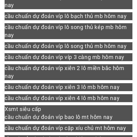
nay
cầu chuẩn dự đoán víp lô bạch thủ mb hôm nay
cầu chuẩn dự đoán víp lô song thủ kép mb hôm
nay
cầu chuẩn dự đoán víp lô song thủ mb hôm nay
cầu chuẩn dự đoán víp víp 3 càng mb hôm nay
cầu chuẩn dự đoán víp xiên 2 lô miền bắc hôm
nay
cầu chuẩn dự đoán víp xiên 3 lô mb hôm nay
cầu chuẩn dự đoán víp xiên 4 lô mb hôm nay
Xsmt siêu cấp
cầu chuẩn dự đoán víp bao lô mt hôm nay
cầu chuẩn dự đoán víp cặp xíu chủ mt hôm nay