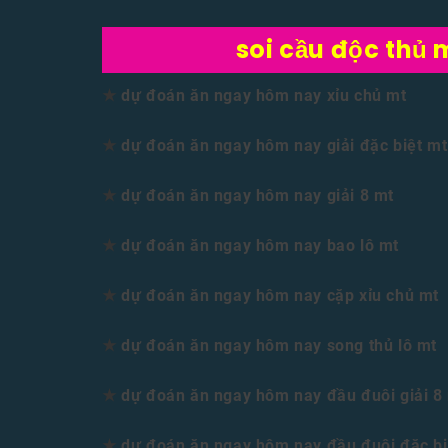
soi cầu độc thủ 
★
dự đoán ăn ngay hôm nay xỉu chủ mt
★
dự đoán ăn ngay hôm nay giải đặc biệt mt
★
dự đoán ăn ngay hôm nay giải 8 mt
★
dự đoán ăn ngay hôm nay bao lô mt
★
dự đoán ăn ngay hôm nay cặp xỉu chủ mt
★
dự đoán ăn ngay hôm nay song thủ lô mt
★
dự đoán ăn ngay hôm nay đầu đuôi giải 8
★
dự đoán ăn ngay hôm nay đầu đuôi đặc bi