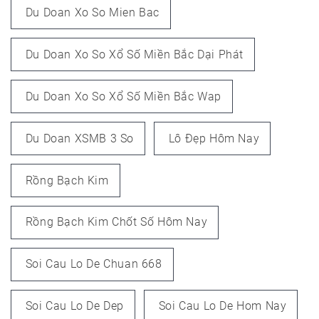
Du Doan Xo So Mien Bac
Du Doan Xo So Xổ Số Miền Bắc Dại Phát
Du Doan Xo So Xổ Số Miền Bắc Wap
Du Doan XSMB 3 So
Lô Đẹp Hôm Nay
Rồng Bạch Kim
Rồng Bạch Kim Chốt Số Hôm Nay
Soi Cau Lo De Chuan 668
Soi Cau Lo De Dep
Soi Cau Lo De Hom Nay