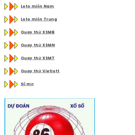
Loto miền Nam
Loto miền Trung
Quay thử XSMB
Quay thử XSMN
Quay thử XSMT
Quay thử Vietlott
Sổ mơ