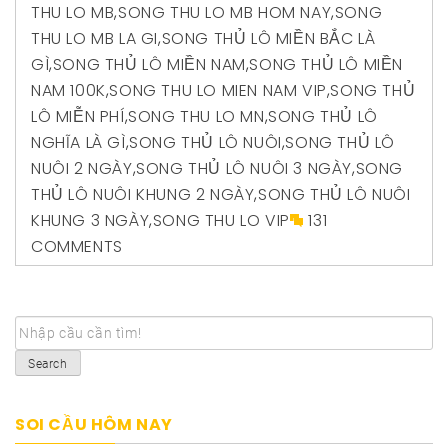
THU LO MB
,
SONG THU LO MB HOM NAY
,
SONG
THU LO MB LA GI
,
SONG THỦ LÔ MIỀN BẮC LÀ
GÌ
,
SONG THỦ LÔ MIỀN NAM
,
SONG THỦ LÔ MIỀN
NAM 100K
,
SONG THU LO MIEN NAM VIP
,
SONG THỦ
LÔ MIỄN PHÍ
,
SONG THU LO MN
,
SONG THỦ LÔ
NGHĨA LÀ GÌ
,
SONG THỦ LÔ NUÔI
,
SONG THỦ LÔ
NUÔI 2 NGÀY
,
SONG THỦ LÔ NUÔI 3 NGÀY
,
SONG
THỦ LÔ NUÔI KHUNG 2 NGÀY
,
SONG THỦ LÔ NUÔI
KHUNG 3 NGÀY
,
SONG THU LO VIP
131
COMMENTS
Search
SOI CẦU HÔM NAY