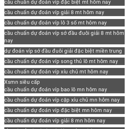
cầu chuẩn dự đoán víp đặc biệt mt hôm nay
cầu chuẩn dự đoán víp giải 8 mt hôm nay
cầu chuẩn dự đoán víp lô 3 số mt hôm nay
cầu chuẩn dự đoán víp sớ đầu đuôi giải 8 mt hôm
nay
dự đoán víp sớ đầu đuôi giải đặc biệt miền trung
cầu chuẩn dự đoán víp song thủ lô mt hôm nay
cầu chuẩn dự đoán víp xíu chủ mt hôm nay
Xsmn siêu cấp
cầu chuẩn dự đoán víp bao lô mn hôm nay
cầu chuẩn dự đoán víp cặp xíu chủ mn hôm nay
cầu chuẩn dự đoán víp đặc biệt mn hôm nay
cầu chuẩn dự đoán víp giải 8 mn hôm nay