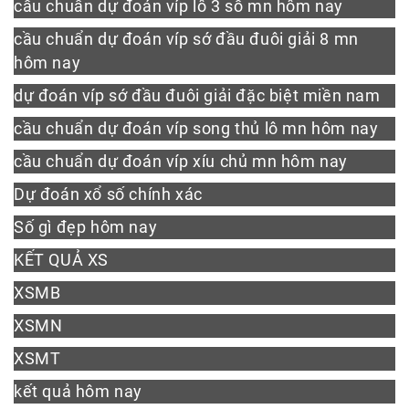
cầu chuẩn dự đoán víp lô 3 số mn hôm nay
cầu chuẩn dự đoán víp sớ đầu đuôi giải 8 mn
hôm nay
dự đoán víp sớ đầu đuôi giải đặc biệt miền nam
cầu chuẩn dự đoán víp song thủ lô mn hôm nay
cầu chuẩn dự đoán víp xíu chủ mn hôm nay
Dự đoán xổ số chính xác
Số gì đẹp hôm nay
KẾT QUẢ XS
XSMB
XSMN
XSMT
kết quả hôm nay