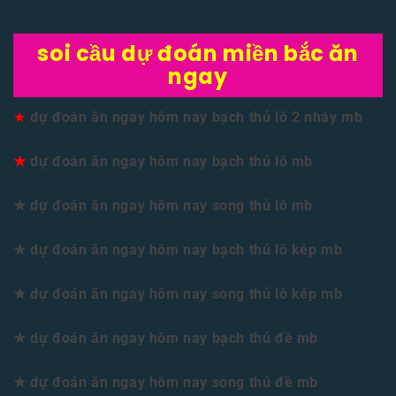
soi cầu dự đoán miền bắc ăn
ngay
★
dự đoán ăn ngay hôm nay bạch thủ lô 2 nháy mb
★
dự đoán ăn ngay hôm nay bạch thủ lô mb
★ dự đoán ăn ngay hôm nay song thủ lô mb
★ dự đoán ăn ngay hôm nay bạch thủ lô kép mb
★ dự đoán ăn ngay hôm nay song thủ lô kép mb
★ dự đoán ăn ngay hôm nay bạch thủ đề mb
★ dự đoán ăn ngay hôm nay song thủ đề mb