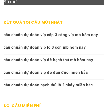
Sổ mơ
KẾT QUẢ SOI CẦU MỚI NHẤT
cầu chuẩn dự đoán víp cặp 3 càng víp mb hôm nay
cầu chuẩn dự đoán víp lô 8 con mb hôm nay
cầu chuẩn dự đoán víp đề bạch thủ mb hôm nay
cầu chuẩn dự đoán víp đề đầu đuôi miền bắc
cầu chuẩn dự đoán bạch thủ lô 2 nháy miền bắc
SOI CẦU MIỄN PHÍ