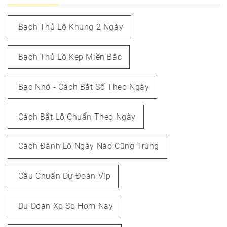
Bạch Thủ Lô Khung 2 Ngày
Bạch Thủ Lô Kép Miền Bắc
Bạc Nhớ - Cách Bắt Số Theo Ngày
Cách Bắt Lô Chuẩn Theo Ngày
Cách Đánh Lô Ngày Nào Cũng Trúng
Cầu Chuẩn Dự Đoán Víp
Du Doan Xo So Hom Nay