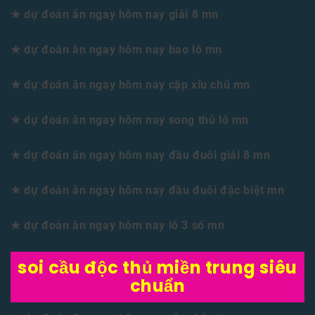
★ dự đoán ăn ngay hôm nay giải 8 mn
★ dự đoán ăn ngay hôm nay bao lô mn
★ dự đoán ăn ngay hôm nay cặp xỉu chủ mn
★ dự đoán ăn ngay hôm nay song thủ lô mn
★ dự đoán ăn ngay hôm nay đầu đuôi giải 8 mn
★ dự đoán ăn ngay hôm nay đầu đuôi đặc biệt mn
★ dự đoán ăn ngay hôm nay lô 3 số mn
soi cầu độc thủ miền trung siêu
chuẩn