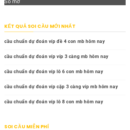
Sổ mơ
KẾT QUẢ SOI CẦU MỚI NHẤT
cầu chuẩn dự đoán víp đề 4 con mb hôm nay
cầu chuẩn dự đoán víp víp 3 càng mb hôm nay
cầu chuẩn dự đoán víp lô 6 con mb hôm nay
cầu chuẩn dự đoán víp cặp 3 càng víp mb hôm nay
cầu chuẩn dự đoán víp lô 8 con mb hôm nay
SOI CẦU MIỄN PHÍ