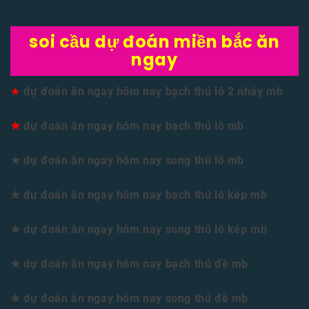
soi cầu dự đoán miền bắc ăn
ngay
★
dự đoán ăn ngay hôm nay bạch thủ lô 2 nháy mb
★
dự đoán ăn ngay hôm nay bạch thủ lô mb
★ dự đoán ăn ngay hôm nay song thủ lô mb
★ dự đoán ăn ngay hôm nay bạch thủ lô kép mb
★ dự đoán ăn ngay hôm nay song thủ lô kép mb
★ dự đoán ăn ngay hôm nay bạch thủ đề mb
★ dự đoán ăn ngay hôm nay song thủ đề mb