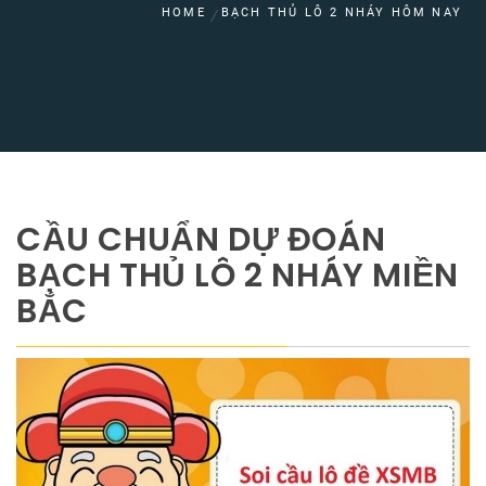
HOME
BẠCH THỦ LÔ 2 NHÁY HÔM NAY
CẦU CHUẨN DỰ ĐOÁN
BẠCH THỦ LÔ 2 NHÁY MIỀN
BẮC