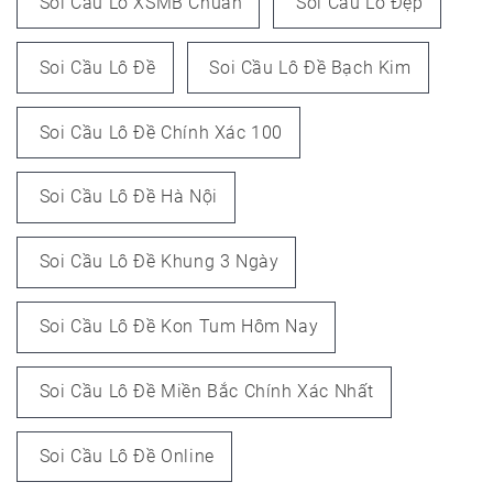
Soi Cầu Lô XSMB Chuẩn
Soi Cầu Lô Đẹp
Soi Cầu Lô Đề
Soi Cầu Lô Đề Bạch Kim
Soi Cầu Lô Đề Chính Xác 100
Soi Cầu Lô Đề Hà Nội
Soi Cầu Lô Đề Khung 3 Ngày
Soi Cầu Lô Đề Kon Tum Hôm Nay
Soi Cầu Lô Đề Miền Bắc Chính Xác Nhất
Soi Cầu Lô Đề Online