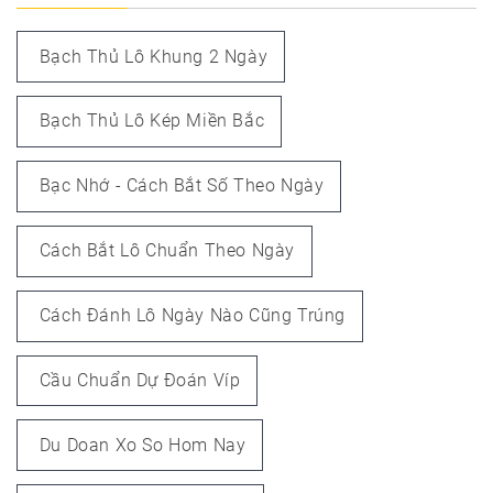
Bạch Thủ Lô Khung 2 Ngày
Bạch Thủ Lô Kép Miền Bắc
Bạc Nhớ - Cách Bắt Số Theo Ngày
Cách Bắt Lô Chuẩn Theo Ngày
Cách Đánh Lô Ngày Nào Cũng Trúng
Cầu Chuẩn Dự Đoán Víp
Du Doan Xo So Hom Nay