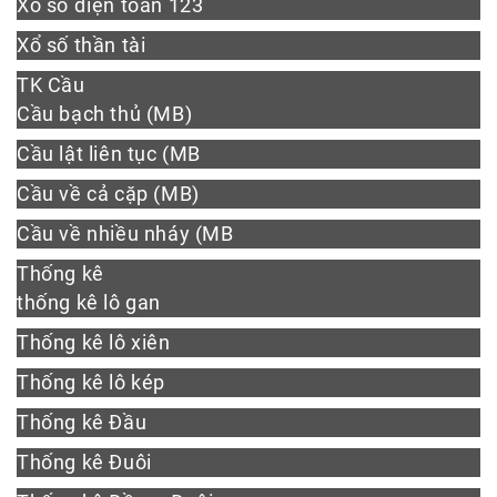
Xổ số điện toán 123
Xổ số thần tài
TK Cầu
Cầu bạch thủ (MB)
Cầu lật liên tục (MB
Cầu về cả cặp (MB)
Cầu về nhiều nháy (MB
Thống kê
thống kê lô gan
Thống kê lô xiên
Thống kê lô kép
Thống kê Đầu
Thống kê Đuôi