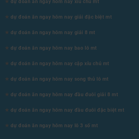
★
dự đoán ăn ngay hôm nay xỉu chủ mt
★
dự đoán ăn ngay hôm nay giải đặc biệt mt
★
dự đoán ăn ngay hôm nay giải 8 mt
★
dự đoán ăn ngay hôm nay bao lô mt
★
dự đoán ăn ngay hôm nay cặp xỉu chủ mt
★
dự đoán ăn ngay hôm nay song thủ lô mt
★
dự đoán ăn ngay hôm nay đầu đuôi giải 8 mt
★
dự đoán ăn ngay hôm nay đầu đuôi đặc biệt mt
★
dự đoán ăn ngay hôm nay lô 3 số mt