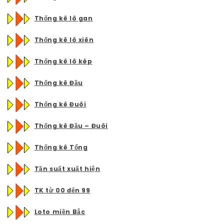
Thống kê lô gan
Thống kê lô xiên
Thống kê lô kép
Thống kê Đầu
Thống kê Đuôi
Thống kê Đầu – Đuôi
Thống kê Tổng
Tần suất xuất hiện
TK từ 00 đến 99
Loto miền Bắc