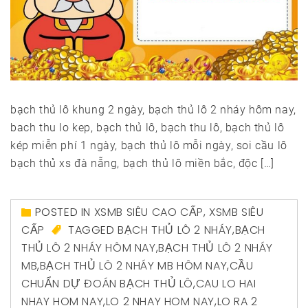
bạch thủ lô khung 2 ngày, bạch thủ lô 2 nháy hôm nay,
bach thu lo kep, bạch thủ lô, bạch thu lô, bạch thủ lô
kép miễn phí 1 ngày, bạch thủ lô mỗi ngày, soi cầu lô
bạch thủ xs đà nẵng, bạch thủ lô miền bắc, độc […]
POSTED IN
XSMB SIÊU CAO CẤP
,
XSMB SIÊU
CẤP
TAGGED
BẠCH THỦ LÔ 2 NHÁY
,
BẠCH
THỦ LÔ 2 NHÁY HÔM NAY
,
BẠCH THỦ LÔ 2 NHÁY
MB
,
BẠCH THỦ LÔ 2 NHÁY MB HÔM NAY
,
CẦU
CHUẨN DỰ ĐOÁN BẠCH THỦ LÔ
,
CAU LO HAI
NHAY HOM NAY
,
LO 2 NHAY HOM NAY
,
LO RA 2