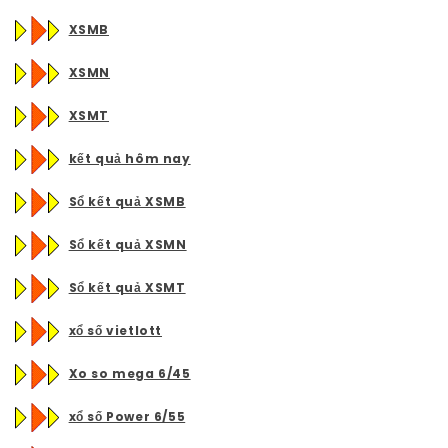
XSMB
XSMN
XSMT
kết quả hôm nay
Sổ kết quả XSMB
Sổ kết quả XSMN
Sổ kết quả XSMT
xổ số vietlott
Xo so mega 6/45
xổ số Power 6/55