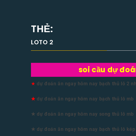
THẺ:
LOTO 2
soi cầu dự đo
★
dự đoán ăn ngay hôm nay bạch thủ lô 2 n
★
dự đoán ăn ngay hôm nay bạch thủ lô mb
★ dự đoán ăn ngay hôm nay song thủ lô mb
★ dự đoán ăn ngay hôm nay bạch thủ lô ké