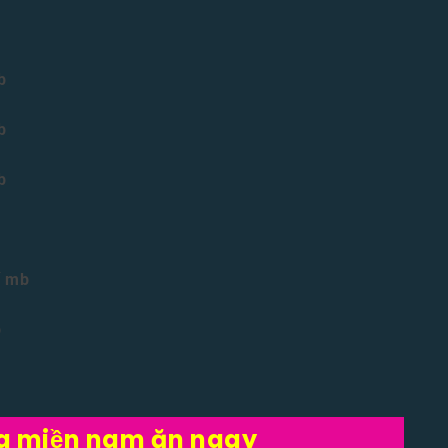
b
b
b
ố mb
b
b
ng miền nam ăn ngay