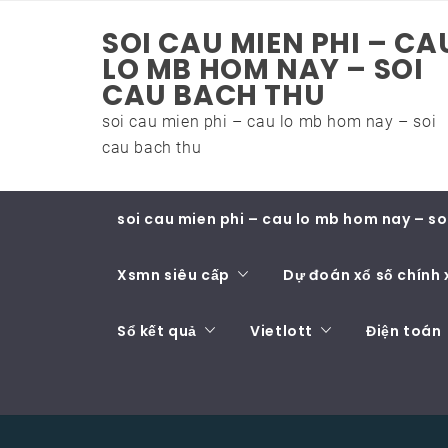
Skip
SOI CAU MIEN PHI – CA
to
LO MB HOM NAY – SOI
content
CAU BACH THU
soi cau mien phi – cau lo mb hom nay – soi
cau bach thu
soi cau mien phi – cau lo mb hom nay – so
Xsmn siêu cấp
Dự đoán xổ số chính
Sổ kết quả
Vietlott
Điện toán