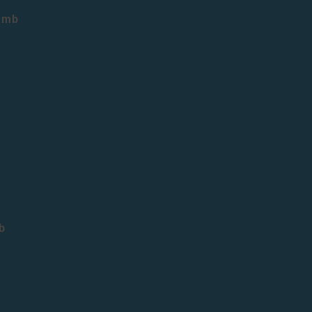
p mb
b