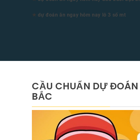
★
dự đoán ăn ngay hôm nay lô 3 số mt
CẦU CHUẨN DỰ ĐOÁN 
BẮC