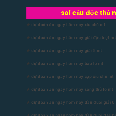
soi cầu độc thủ 
★
dự đoán ăn ngay hôm nay xỉu chủ mt
★
dự đoán ăn ngay hôm nay giải đặc biệt mt
★
dự đoán ăn ngay hôm nay giải 8 mt
★
dự đoán ăn ngay hôm nay bao lô mt
★
dự đoán ăn ngay hôm nay cặp xỉu chủ mt
★
dự đoán ăn ngay hôm nay song thủ lô mt
★
dự đoán ăn ngay hôm nay đầu đuôi giải 8
★
dự đoán ăn ngay hôm nay đầu đuôi đặc bi