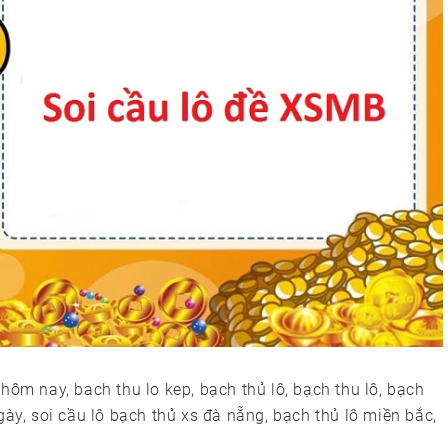
hôm nay, bach thu lo kep, bạch thủ lô, bạch thu lô, bạch
gày, soi cầu lô bạch thủ xs đà nẵng, bạch thủ lô miền bắc,