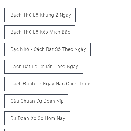
Bạch Thủ Lô Khung 2 Ngày
Bạch Thủ Lô Kép Miền Bắc
Bạc Nhớ - Cách Bắt Số Theo Ngày
Cách Bắt Lô Chuẩn Theo Ngày
Cách Đánh Lô Ngày Nào Cũng Trúng
Cầu Chuẩn Dự Đoán Víp
Du Doan Xo So Hom Nay