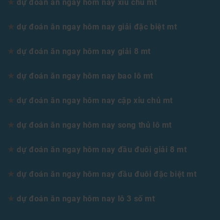
★
dự đoán ăn ngay hôm nay xỉu chủ mt
★
dự đoán ăn ngay hôm nay giải đặc biệt mt
★
dự đoán ăn ngay hôm nay giải 8 mt
★
dự đoán ăn ngay hôm nay bao lô mt
★
dự đoán ăn ngay hôm nay cặp xỉu chủ mt
★
dự đoán ăn ngay hôm nay song thủ lô mt
★
dự đoán ăn ngay hôm nay đầu đuôi giải 8 mt
★
dự đoán ăn ngay hôm nay đầu đuôi đặc biệt mt
★
dự đoán ăn ngay hôm nay lô 3 số mt