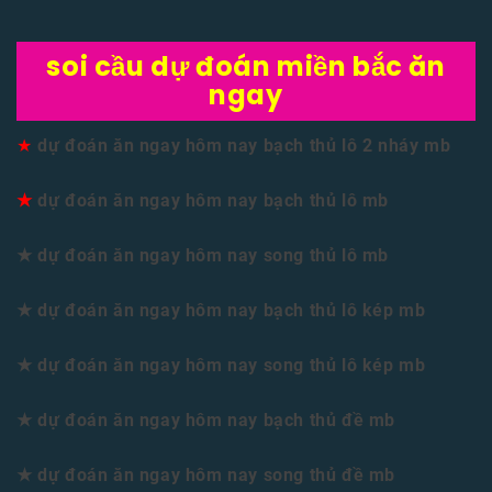
soi cầu dự đoán miền bắc ăn
ngay
★
dự đoán ăn ngay hôm nay bạch thủ lô 2 nháy mb
★
dự đoán ăn ngay hôm nay bạch thủ lô mb
★ dự đoán ăn ngay hôm nay song thủ lô mb
★ dự đoán ăn ngay hôm nay bạch thủ lô kép mb
★ dự đoán ăn ngay hôm nay song thủ lô kép mb
★ dự đoán ăn ngay hôm nay bạch thủ đề mb
★ dự đoán ăn ngay hôm nay song thủ đề mb