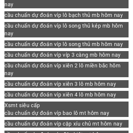
nay
cầu chuẩn dự đoán víp lô bạch thủ mb hôm nay
cầu chuẩn dự đoán víp lô song thủ kép mb hôm
nay
cầu chuẩn dự đoán víp lô song thủ mb hôm nay
cầu chuẩn dự đoán víp víp 3 càng mb hôm nay
cầu chuẩn dự đoán víp xiên 2 lô miền bắc hôm
nay
cầu chuẩn dự đoán víp xiên 3 lô mb hôm nay
cầu chuẩn dự đoán víp xiên 4 lô mb hôm nay
Xsmt siêu cấp
cầu chuẩn dự đoán víp bao lô mt hôm nay
cầu chuẩn dự đoán víp cặp xíu chủ mt hôm nay