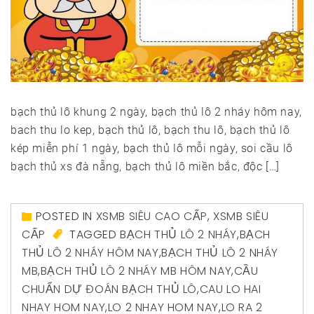
bạch thủ lô khung 2 ngày, bạch thủ lô 2 nháy hôm nay,
bach thu lo kep, bạch thủ lô, bạch thu lô, bạch thủ lô
kép miễn phí 1 ngày, bạch thủ lô mỗi ngày, soi cầu lô
bạch thủ xs đà nẵng, bạch thủ lô miền bắc, độc […]
POSTED IN
XSMB SIÊU CAO CẤP
,
XSMB SIÊU
CẤP
TAGGED
BẠCH THỦ LÔ 2 NHÁY
,
BẠCH
THỦ LÔ 2 NHÁY HÔM NAY
,
BẠCH THỦ LÔ 2 NHÁY
MB
,
BẠCH THỦ LÔ 2 NHÁY MB HÔM NAY
,
CẦU
CHUẨN DỰ ĐOÁN BẠCH THỦ LÔ
,
CAU LO HAI
NHAY HOM NAY
,
LO 2 NHAY HOM NAY
,
LO RA 2