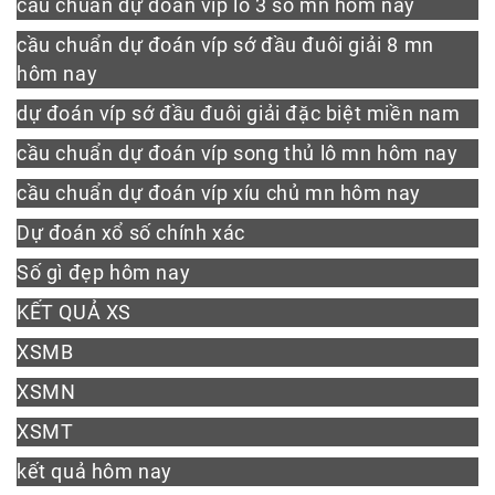
cầu chuẩn dự đoán víp lô 3 số mn hôm nay
cầu chuẩn dự đoán víp sớ đầu đuôi giải 8 mn
hôm nay
dự đoán víp sớ đầu đuôi giải đặc biệt miền nam
cầu chuẩn dự đoán víp song thủ lô mn hôm nay
cầu chuẩn dự đoán víp xíu chủ mn hôm nay
Dự đoán xổ số chính xác
Số gì đẹp hôm nay
KẾT QUẢ XS
XSMB
XSMN
XSMT
kết quả hôm nay