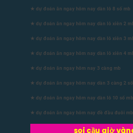
★ dự đoán ăn ngay hôm nay dàn lô 8 số mb
★ dự đoán ăn ngay hôm nay dàn lô xiên 2 m
★ dự đoán ăn ngay hôm nay dàn lô xiên 3 m
★ dự đoán ăn ngay hôm nay dàn lô xiên 4 m
★ dự đoán ăn ngay hôm nay 3 càng mb
★ dự đoán ăn ngay hôm nay dàn 3 càng 2 s
★ dự đoán ăn ngay hôm nay dàn lô 10 số m
★ dự đoán ăn ngay hôm nay đề đầu đuôi m
soi cầu giờ và