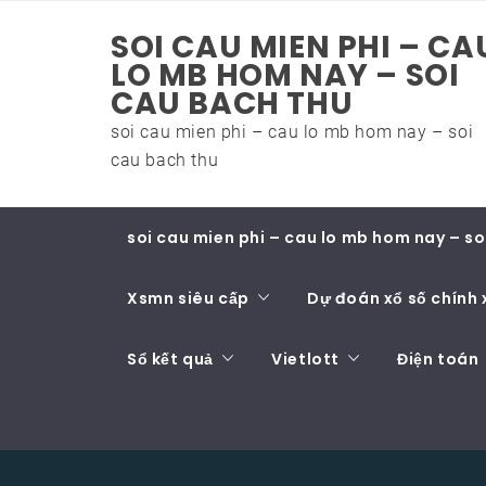
Skip
SOI CAU MIEN PHI – CA
to
LO MB HOM NAY – SOI
content
CAU BACH THU
soi cau mien phi – cau lo mb hom nay – soi
cau bach thu
soi cau mien phi – cau lo mb hom nay – so
Xsmn siêu cấp
Dự đoán xổ số chính
Sổ kết quả
Vietlott
Điện toán