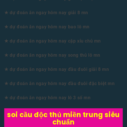
★ dự đoán ăn ngay hôm nay giải 8 mn
★ dự đoán ăn ngay hôm nay bao lô mn
★ dự đoán ăn ngay hôm nay cặp xỉu chủ mn
★ dự đoán ăn ngay hôm nay song thủ lô mn
★ dự đoán ăn ngay hôm nay đầu đuôi giải 8 mn
★ dự đoán ăn ngay hôm nay đầu đuôi đặc biệt mn
★ dự đoán ăn ngay hôm nay lô 3 số mn
soi cầu độc thủ miền trung siêu
chuẩn