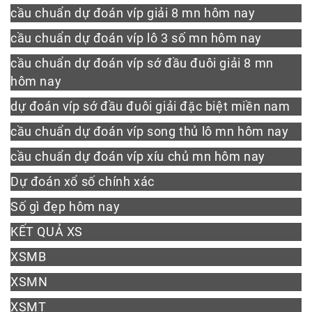
cầu chuẩn dự đoán víp giải 8 mn hôm nay
cầu chuẩn dự đoán víp lô 3 số mn hôm nay
cầu chuẩn dự đoán víp sớ đầu đuôi giải 8 mn
hôm nay
dự đoán víp sớ đầu đuôi giải đặc biệt miền nam
cầu chuẩn dự đoán víp song thủ lô mn hôm nay
cầu chuẩn dự đoán víp xíu chủ mn hôm nay
Dự đoán xổ số chính xác
Số gì đẹp hôm nay
KẾT QUẢ XS
XSMB
XSMN
XSMT