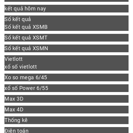
kết quả hôm nay
Sổ kết quả
Sổ kết quả XSMB
Sổ kết quả XSMT
Sổ kết quả XSMN
Vietlott
xổ số vietlott
Xo so mega 6/45
xổ số Power 6/55
Max 3D
Max 4D
Thống kê
Điện toán