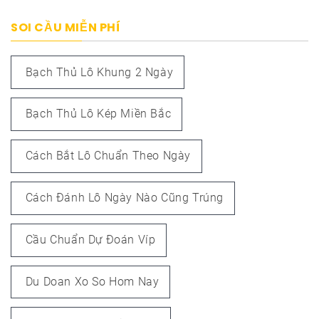
SOI CẦU MIỄN PHÍ
Bạch Thủ Lô Khung 2 Ngày
Bạch Thủ Lô Kép Miền Bắc
Cách Bắt Lô Chuẩn Theo Ngày
Cách Đánh Lô Ngày Nào Cũng Trúng
Cầu Chuẩn Dự Đoán Víp
Du Doan Xo So Hom Nay