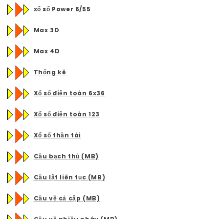
xổ số Power 6/55
Max 3D
Max 4D
Thống kê
Xổ số điện toán 6x36
Xổ số điện toán 123
Xổ số thần tài
Cầu bạch thủ (MB)
Cầu lật liên tục (MB)
Cầu về cả cặp (MB)