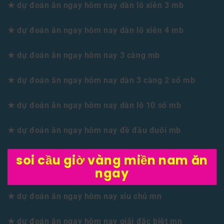
★ dự đoán ăn ngay hôm nay dàn lô xiên 3 mb
★ dự đoán ăn ngay hôm nay dàn lô xiên 4 mb
★ dự đoán ăn ngay hôm nay 3 càng mb
★ dự đoán ăn ngay hôm nay dàn 3 càng 2 số mb
★ dự đoán ăn ngay hôm nay dàn lô 10 số mb
★ dự đoán ăn ngay hôm nay đề đầu đuôi mb
soi cầu giờ vàng miền nam ăn
ngay
★ dự đoán ăn ngay hôm nay xỉu chủ mn
★ dự đoán ăn ngay hôm nay giải đặc biệt mn