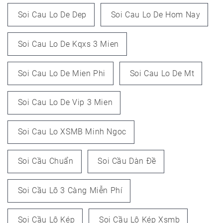
Soi Cau Lo De Dep
Soi Cau Lo De Hom Nay
Soi Cau Lo De Kqxs 3 Mien
Soi Cau Lo De Mien Phi
Soi Cau Lo De Mt
Soi Cau Lo De Vip 3 Mien
Soi Cau Lo XSMB Minh Ngoc
Soi Cầu Chuẩn
Soi Cầu Dàn Đề
Soi Cầu Lô 3 Càng Miễn Phí
Soi Cầu Lô Kép
Soi Cầu Lô Kép Xsmb