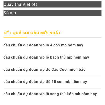
Quay thử Vietlott
Sổ mơ
KẾT QUẢ SOI CẦU MỚI NHẤT
cầu chuẩn dự đoán víp lô 4 con mb hôm nay
cầu chuẩn dự đoán víp lô bạch thủ mb hôm nay
cầu chuẩn dự đoán víp đề đầu đuôi miền bắc
cầu chuẩn dự đoán víp đề 10 con mb hôm nay
cầu chuẩn dự đoán víp lô song thủ kép mb hôm nay