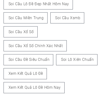
Soi Cầu Lô Đề Đẹp Nhất Hôm Nay
Soi Cầu Miền Trung
Soi Cầu Xsmb
Soi Cầu Xổ Số
Soi Cầu Xổ Số Chính Xác Nhất
Soi Cầu Đề Siêu Chuẩn
Soi Lô Xiên Chuẩn
Xem Kết Quả Lô Đề
Xem Kết Quả Lô Đề Hôm Nay