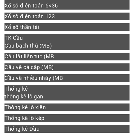
Xổ số điện toán 6×36
Xổ số điện toán 123
Xổ số thần tài
TK Cầu
Cầu bạch thủ (MB)
Cầu lật liên tục (MB
Cầu về cả cặp (MB)
Cầu về nhiều nháy (MB
Thống kê
thống kê lô gan
Thống kê lô xiên
Thống kê lô kép
Thống kê Đầu