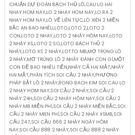
CHUẨN DỰ ĐOÁN BẠCH THỦ LÔ
,
CAU LO HAI
NHAY HOM NAY
,
LO 2 NHAY HOM NAY
,
LO RA 2
NHAY HOM NAY
,
LÔ VỀ LIÊN TỤC
,
LÔ XIÊN 2 MIỀN
BẮC AN BAO NHIÊU
,
LOTO
,
LOTO 2
,
LOTO 2
CON
,
LOTO 2 NHAY
,
LOTO 2 NHÁY HÔM NAY
,
LOTO
2 NHÁY XS
,
LOTO 2 SO
,
LOTO BẠCH THỦ 2
NHÁY
,
LOTO XS 2 NHÁY
,
LOTTO MB
,
MƠ TRÚNG LÔ
2 NHÁY
,
MƠ TRÚNG LÔ 2 NHÁY ĐÁNH CON GÌ
,
MỘT
CON ĐỀ BAO NHIÊU TIỀN
,
NHÁY CẢ HAI MẮT
,
NHÁY
HAI MẮT
,
PHÂN TÍCH SOI CẦU 2 NHÁY
,
PHƯƠNG
PHÁP BẮT LÔ 2 NHÁY
,
RONG BACH KIM SOI CAU LO
2 NHAY HOM NAY
,
SOI CẦU 2 NHÁY
,
SOI CẦU 2
NHÁY 24H
,
SOI CẦU 2 NHÁY HÔM NAY
,
SOI CẦU 2
NHÁY MB MIỄN PHÍ
,
SOI CẦU 2 NHÁY MIỀN BẮC
,
SOI
CẦU 2 NHÁY MIEN PHÍ
,
SOI CẦU 2 NHÁY XSMB
,
SOI
CẦU 247
,
SOI CẦU 666 2 NHÁY NGÀY HÔM
NAY
,
SOI CẦU 888 2 NHÁY
,
SOI CẦU 888 2 NHÁY