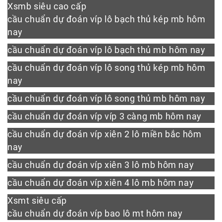
Xsmb siêu cao cấp
cầu chuẩn dự đoán víp lô bạch thủ kép mb hôm
nay
cầu chuẩn dự đoán víp lô bạch thủ mb hôm nay
cầu chuẩn dự đoán víp lô song thủ kép mb hôm
nay
cầu chuẩn dự đoán víp lô song thủ mb hôm nay
cầu chuẩn dự đoán víp víp 3 càng mb hôm nay
cầu chuẩn dự đoán víp xiên 2 lô miền bắc hôm
nay
cầu chuẩn dự đoán víp xiên 3 lô mb hôm nay
cầu chuẩn dự đoán víp xiên 4 lô mb hôm nay
Xsmt siêu cấp
cầu chuẩn dự đoán víp bao lô mt hôm nay