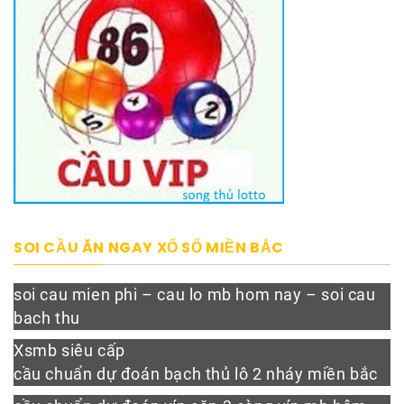
SOI CẦU ĂN NGAY XỔ SỐ MIỀN BẮC
soi cau mien phi – cau lo mb hom nay – soi cau
bach thu
Xsmb siêu cấp
cầu chuẩn dự đoán bạch thủ lô 2 nháy miền bắc