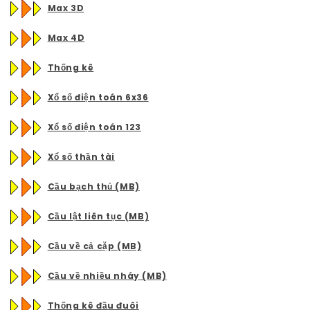
Max 3D
Max 4D
Thống kê
Xổ số điện toán 6x36
Xổ số điện toán 123
Xổ số thần tài
Cầu bạch thủ (MB)
Cầu lật liên tục (MB)
Cầu về cả cặp (MB)
Cầu về nhiều nháy (MB)
Thống kê đầu đuôi