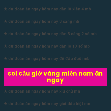
★ dự đoán ăn ngay hôm nay dàn lô xiên 4 mb
★ dự đoán ăn ngay hôm nay 3 càng mb
★ dự đoán ăn ngay hôm nay dàn 3 càng 2 số mb
★ dự đoán ăn ngay hôm nay dàn lô 10 số mb
★ dự đoán ăn ngay hôm nay đề đầu đuôi mb
soi cầu giờ vàng miền nam ăn
ngay
★ dự đoán ăn ngay hôm nay xỉu chủ mn
★ dự đoán ăn ngay hôm nay giải đặc biệt mn