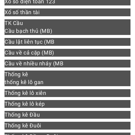
Xổ số điện toán 123
Xổ số thần tài
TK Cầu
Cầu bạch thủ (MB)
Cầu lật liên tục (MB
Cầu về cả cặp (MB)
Cầu về nhiều nháy (MB
Thống kê
thống kê lô gan
Thống kê lô xiên
Thống kê lô kép
Thống kê Đầu
Thống kê Đuôi