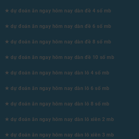
★ dự đoán ăn ngay hôm nay dàn đề 4 số mb
★ dự đoán ăn ngay hôm nay dàn đề 6 số mb
★ dự đoán ăn ngay hôm nay dàn đề 8 số mb
★ dự đoán ăn ngay hôm nay dàn đề 10 số mb
★ dự đoán ăn ngay hôm nay dàn lô 4 số mb
★ dự đoán ăn ngay hôm nay dàn lô 6 số mb
★ dự đoán ăn ngay hôm nay dàn lô 8 số mb
★ dự đoán ăn ngay hôm nay dàn lô xiên 2 mb
★ dự đoán ăn ngay hôm nay dàn lô xiên 3 mb