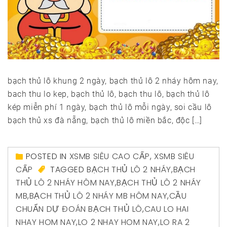
bạch thủ lô khung 2 ngày, bạch thủ lô 2 nháy hôm nay,
bach thu lo kep, bạch thủ lô, bạch thu lô, bạch thủ lô
kép miễn phí 1 ngày, bạch thủ lô mỗi ngày, soi cầu lô
bạch thủ xs đà nẵng, bạch thủ lô miền bắc, độc […]
POSTED IN
XSMB SIÊU CAO CẤP
,
XSMB SIÊU
CẤP
TAGGED
BẠCH THỦ LÔ 2 NHÁY
,
BẠCH
THỦ LÔ 2 NHÁY HÔM NAY
,
BẠCH THỦ LÔ 2 NHÁY
MB
,
BẠCH THỦ LÔ 2 NHÁY MB HÔM NAY
,
CẦU
CHUẨN DỰ ĐOÁN BẠCH THỦ LÔ
,
CAU LO HAI
NHAY HOM NAY
,
LO 2 NHAY HOM NAY
,
LO RA 2