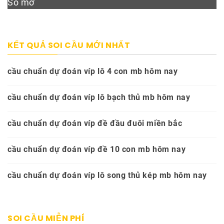
Sổ mơ
KẾT QUẢ SOI CẦU MỚI NHẤT
cầu chuẩn dự đoán víp lô 4 con mb hôm nay
cầu chuẩn dự đoán víp lô bạch thủ mb hôm nay
cầu chuẩn dự đoán víp đề đầu đuôi miền bắc
cầu chuẩn dự đoán víp đề 10 con mb hôm nay
cầu chuẩn dự đoán víp lô song thủ kép mb hôm nay
SOI CẦU MIỄN PHÍ