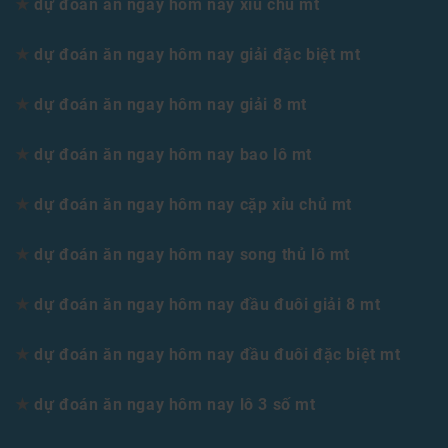
★
dự đoán ăn ngay hôm nay xỉu chủ mt
★
dự đoán ăn ngay hôm nay giải đặc biệt mt
★
dự đoán ăn ngay hôm nay giải 8 mt
★
dự đoán ăn ngay hôm nay bao lô mt
★
dự đoán ăn ngay hôm nay cặp xỉu chủ mt
★
dự đoán ăn ngay hôm nay song thủ lô mt
★
dự đoán ăn ngay hôm nay đầu đuôi giải 8 mt
★
dự đoán ăn ngay hôm nay đầu đuôi đặc biệt mt
★
dự đoán ăn ngay hôm nay lô 3 số mt