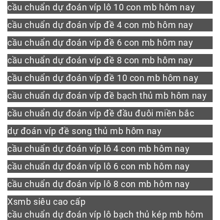
cầu chuẩn dự đoán víp lô 10 con mb hôm nay
cầu chuẩn dự đoán víp đề 4 con mb hôm nay
cầu chuẩn dự đoán víp đề 6 con mb hôm nay
cầu chuẩn dự đoán víp đề 8 con mb hôm nay
cầu chuẩn dự đoán víp đề 10 con mb hôm nay
cầu chuẩn dự đoán víp đề bạch thủ mb hôm nay
cầu chuẩn dự đoán víp đề đầu đuôi miền bắc
dự đoán víp đề song thủ mb hôm nay
cầu chuẩn dự đoán víp lô 4 con mb hôm nay
cầu chuẩn dự đoán víp lô 6 con mb hôm nay
cầu chuẩn dự đoán víp lô 8 con mb hôm nay
Xsmb siêu cao cấp
cầu chuẩn dự đoán víp lô bạch thủ kép mb hôm