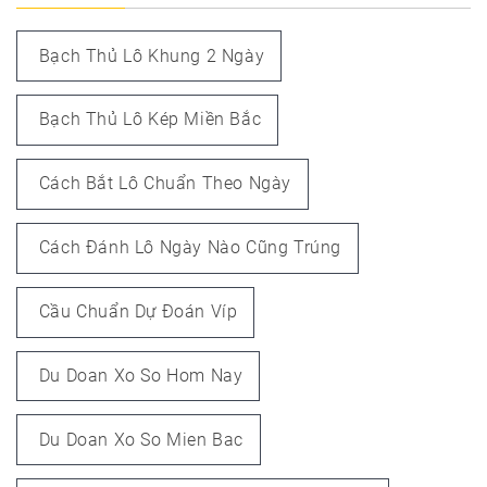
Bạch Thủ Lô Khung 2 Ngày
Bạch Thủ Lô Kép Miền Bắc
Cách Bắt Lô Chuẩn Theo Ngày
Cách Đánh Lô Ngày Nào Cũng Trúng
Cầu Chuẩn Dự Đoán Víp
Du Doan Xo So Hom Nay
Du Doan Xo So Mien Bac