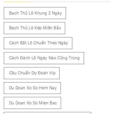
Bạch Thủ Lô Khung 2 Ngày
Bạch Thủ Lô Kép Miền Bắc
Cách Bắt Lô Chuẩn Theo Ngày
Cách Đánh Lô Ngày Nào Cũng Trúng
Cầu Chuẩn Dự Đoán Víp
Du Doan Xo So Hom Nay
Du Doan Xo So Mien Bac