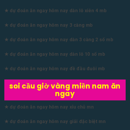
★ dự đoán ăn ngay hôm nay dàn lô xiên 4 mb
★ dự đoán ăn ngay hôm nay 3 càng mb
★ dự đoán ăn ngay hôm nay dàn 3 càng 2 số mb
★ dự đoán ăn ngay hôm nay dàn lô 10 số mb
★ dự đoán ăn ngay hôm nay đề đầu đuôi mb
soi cầu giờ vàng miền nam ăn
ngay
★ dự đoán ăn ngay hôm nay xỉu chủ mn
★ dự đoán ăn ngay hôm nay giải đặc biệt mn