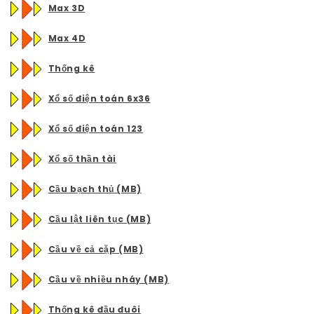
Max 3D
Max 4D
Thống kê
Xổ số điện toán 6x36
Xổ số điện toán 123
Xổ số thần tài
Cầu bạch thủ (MB)
Cầu lật liên tục (MB)
Cầu về cả cặp (MB)
Cầu về nhiều nháy (MB)
Thống kê đầu đuôi