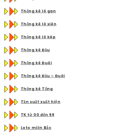
Thống kê lô gan
Thống kê lô xiên
Thống kê lô kép
Thống kê Đầu
Thống kê Đuôi
Thống kê Đầu – Đuôi
Thống kê Tổng
Tần suất xuất hiện
TK từ 00 đến 99
Loto miền Bắc