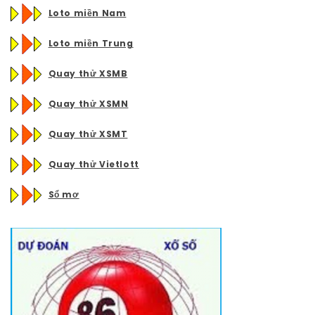
Loto miền Nam
Loto miền Trung
Quay thử XSMB
Quay thử XSMN
Quay thử XSMT
Quay thử Vietlott
Sổ mơ