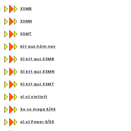
XSMB
XSMN
XSMT
kết quả hôm nay
Sổ kết quả XSMB
Sổ kết quả XSMN
Sổ kết quả XSMT
xổ số vietlott
Xo so mega 6/45
xổ số Power 6/55