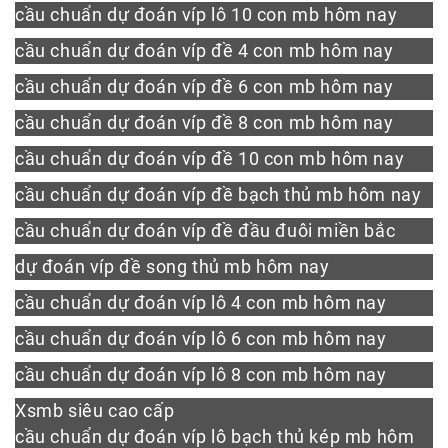
cầu chuẩn dự đoán víp lô 10 con mb hôm nay
cầu chuẩn dự đoán víp đề 4 con mb hôm nay
cầu chuẩn dự đoán víp đề 6 con mb hôm nay
cầu chuẩn dự đoán víp đề 8 con mb hôm nay
cầu chuẩn dự đoán víp đề 10 con mb hôm nay
cầu chuẩn dự đoán víp đề bạch thủ mb hôm nay
cầu chuẩn dự đoán víp đề đầu đuôi miền bắc
dự đoán víp đề song thủ mb hôm nay
cầu chuẩn dự đoán víp lô 4 con mb hôm nay
cầu chuẩn dự đoán víp lô 6 con mb hôm nay
cầu chuẩn dự đoán víp lô 8 con mb hôm nay
Xsmb siêu cao cấp
cầu chuẩn dự đoán víp lô bạch thủ kép mb hôm