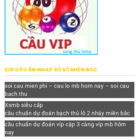
SOI CẦU ĂN NGAY XỔ SỐ MIỀN BẮC
soi cau mien phi – cau lo mb hom nay – soi cau
bach thu
Xsmb siêu cấp
cầu chuẩn dự đoán bạch thủ lô 2 nháy miền bắc
cầu chuẩn dự đoán víp cặp 3 càng víp mb hôm
nay