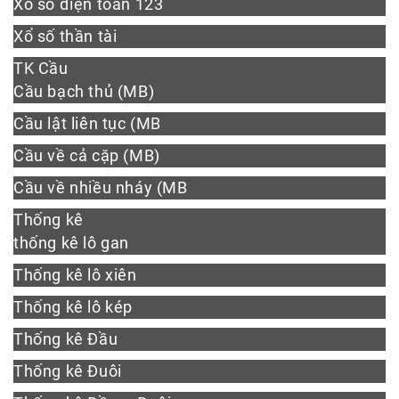
Xổ số điện toán 123
Xổ số thần tài
TK Cầu
Cầu bạch thủ (MB)
Cầu lật liên tục (MB
Cầu về cả cặp (MB)
Cầu về nhiều nháy (MB
Thống kê
thống kê lô gan
Thống kê lô xiên
Thống kê lô kép
Thống kê Đầu
Thống kê Đuôi