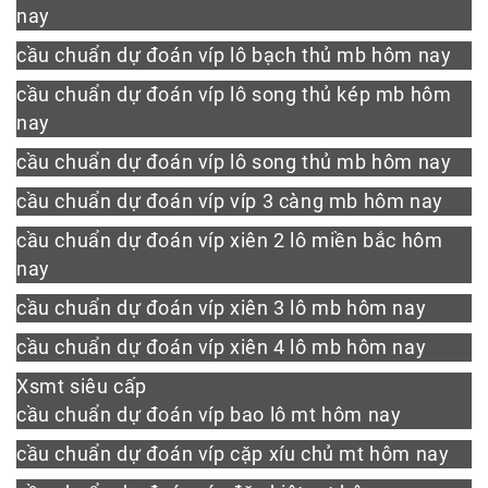
nay
cầu chuẩn dự đoán víp lô bạch thủ mb hôm nay
cầu chuẩn dự đoán víp lô song thủ kép mb hôm
nay
cầu chuẩn dự đoán víp lô song thủ mb hôm nay
cầu chuẩn dự đoán víp víp 3 càng mb hôm nay
cầu chuẩn dự đoán víp xiên 2 lô miền bắc hôm
nay
cầu chuẩn dự đoán víp xiên 3 lô mb hôm nay
cầu chuẩn dự đoán víp xiên 4 lô mb hôm nay
Xsmt siêu cấp
cầu chuẩn dự đoán víp bao lô mt hôm nay
cầu chuẩn dự đoán víp cặp xíu chủ mt hôm nay