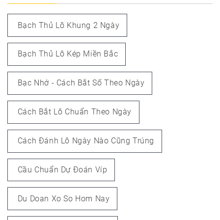
Bạch Thủ Lô Khung 2 Ngày
Bạch Thủ Lô Kép Miền Bắc
Bạc Nhớ - Cách Bắt Số Theo Ngày
Cách Bắt Lô Chuẩn Theo Ngày
Cách Đánh Lô Ngày Nào Cũng Trúng
Cầu Chuẩn Dự Đoán Víp
Du Doan Xo So Hom Nay