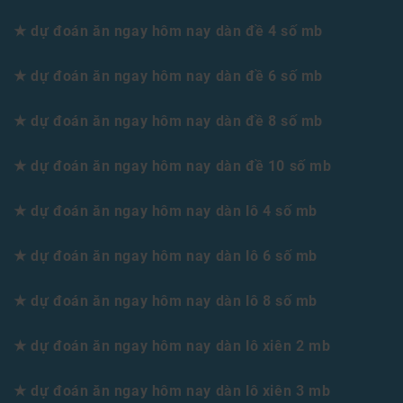
★ dự đoán ăn ngay hôm nay dàn đề 4 số mb
★ dự đoán ăn ngay hôm nay dàn đề 6 số mb
★ dự đoán ăn ngay hôm nay dàn đề 8 số mb
★ dự đoán ăn ngay hôm nay dàn đề 10 số mb
★ dự đoán ăn ngay hôm nay dàn lô 4 số mb
★ dự đoán ăn ngay hôm nay dàn lô 6 số mb
★ dự đoán ăn ngay hôm nay dàn lô 8 số mb
★ dự đoán ăn ngay hôm nay dàn lô xiên 2 mb
★ dự đoán ăn ngay hôm nay dàn lô xiên 3 mb