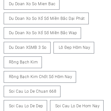
Du Doan Xo So Mien Bac
Du Doan Xo So Xổ Số Miền Bắc Dại Phát
Du Doan Xo So Xổ Số Miền Bắc Wap
Du Doan XSMB 3 So
Lô Đẹp Hôm Nay
Rồng Bạch Kim
Rồng Bạch Kim Chốt Số Hôm Nay
Soi Cau Lo De Chuan 668
Soi Cau Lo De Dep
Soi Cau Lo De Hom Nay