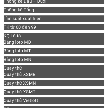
Thống kê Đầu – Đuôi
Thống kê Tổng
Tần suất xuất hiện
TK từ 00 đến 99
KQ Lô tô
Bảng loto MB
Bảng loto MT
Bảng loto MN
Quay thử
Quay thử XSMB
Quay thử XSMN
Quay thử XSMT
Quay thử Vietlott