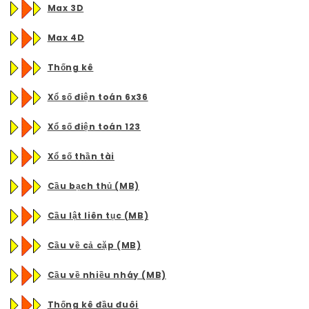
Max 3D
Max 4D
Thống kê
Xổ số điện toán 6x36
Xổ số điện toán 123
Xổ số thần tài
Cầu bạch thủ (MB)
Cầu lật liên tục (MB)
Cầu về cả cặp (MB)
Cầu về nhiều nháy (MB)
Thống kê đầu đuôi