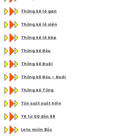
Thống kê lô gan
Thống kê lô xiên
Thống kê lô kép
Thống kê Đầu
Thống kê Đuôi
Thống kê Đầu – Đuôi
Thống kê Tổng
Tần suất xuất hiện
TK từ 00 đến 99
Loto miền Bắc