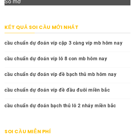
Sổ mơ
KẾT QUẢ SOI CẦU MỚI NHẤT
cầu chuẩn dự đoán víp cặp 3 càng víp mb hôm nay
cầu chuẩn dự đoán víp lô 8 con mb hôm nay
cầu chuẩn dự đoán víp đề bạch thủ mb hôm nay
cầu chuẩn dự đoán víp đề đầu đuôi miền bắc
cầu chuẩn dự đoán bạch thủ lô 2 nháy miền bắc
SOI CẦU MIỄN PHÍ