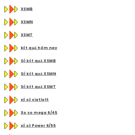
XSMB
XSMN
XSMT
kết quả hôm nay
Sổ kết quả XSMB
Sổ kết quả XSMN
Sổ kết quả XSMT
xổ số vietlott
Xo so mega 6/45
xổ số Power 6/55