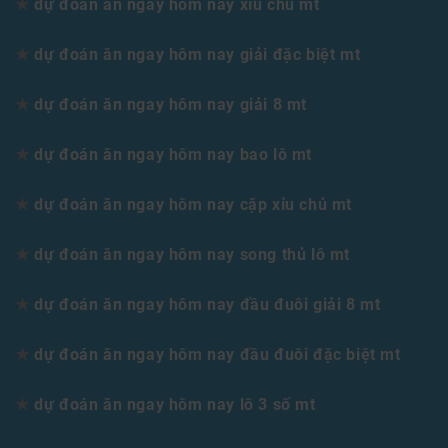
★
dự đoán ăn ngay hôm nay xỉu chủ mt
★
dự đoán ăn ngay hôm nay giải đặc biệt mt
★
dự đoán ăn ngay hôm nay giải 8 mt
★
dự đoán ăn ngay hôm nay bao lô mt
★
dự đoán ăn ngay hôm nay cặp xỉu chủ mt
★
dự đoán ăn ngay hôm nay song thủ lô mt
★
dự đoán ăn ngay hôm nay đầu đuôi giải 8 mt
★
dự đoán ăn ngay hôm nay đầu đuôi đặc biệt mt
★
dự đoán ăn ngay hôm nay lô 3 số mt