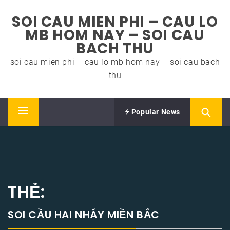
Skip
SOI CAU MIEN PHI – CAU LO
to
MB HOM NAY – SOI CAU
content
BACH THU
soi cau mien phi – cau lo mb hom nay – soi cau bach
thu
Popular News
Primary
Menu
THẺ:
SOI CẦU HAI NHÁY MIỀN BẮC