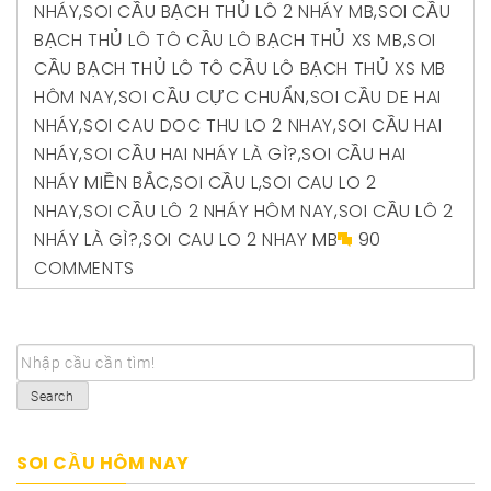
NHÁY
,
SOI CẦU BẠCH THỦ LÔ 2 NHÁY MB
,
SOI CẦU
BẠCH THỦ LÔ TÔ CẦU LÔ BẠCH THỦ XS MB
,
SOI
CẦU BẠCH THỦ LÔ TÔ CẦU LÔ BẠCH THỦ XS MB
HÔM NAY
,
SOI CẦU CỰC CHUẨN
,
SOI CẦU DE HAI
NHÁY
,
SOI CAU DOC THU LO 2 NHAY
,
SOI CẦU HAI
NHÁY
,
SOI CẦU HAI NHÁY LÀ GÌ?
,
SOI CẦU HAI
NHÁY MIỀN BẮC
,
SOI CẦU L
,
SOI CAU LO 2
NHAY
,
SOI CẦU LÔ 2 NHÁY HÔM NAY
,
SOI CẦU LÔ 2
NHÁY LÀ GÌ?
,
SOI CAU LO 2 NHAY MB
90
COMMENTS
Search
SOI CẦU HÔM NAY