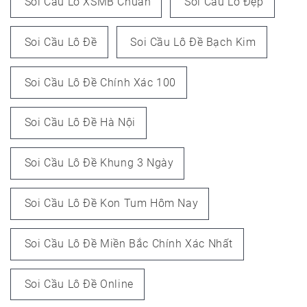
Soi Cầu Lô XSMB Chuẩn
Soi Cầu Lô Đẹp
Soi Cầu Lô Đề
Soi Cầu Lô Đề Bạch Kim
Soi Cầu Lô Đề Chính Xác 100
Soi Cầu Lô Đề Hà Nội
Soi Cầu Lô Đề Khung 3 Ngày
Soi Cầu Lô Đề Kon Tum Hôm Nay
Soi Cầu Lô Đề Miền Bắc Chính Xác Nhất
Soi Cầu Lô Đề Online