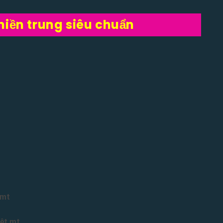
miền trung siêu chuẩn
 mt
ệt mt