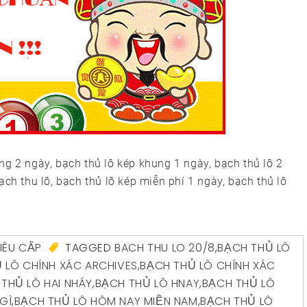
ng 2 ngày, bạch thủ lô kép khung 1 ngày, bạch thủ lô 2
ạch thu lô, bạch thủ lô kép miễn phí 1 ngày, bạch thủ lô
IÊU CẤP
TAGGED
BACH THU LO 20/8
,
BẠCH THỦ LÔ
 LÔ CHÍNH XÁC ARCHIVES
,
BẠCH THỦ LÔ CHÍNH XÁC
THỦ LÔ HAI NHÁY
,
BẠCH THỦ LÔ HNAY
,
BẠCH THỦ LÔ
GÌ
,
BẠCH THỦ LÔ HÔM NAY MIỀN NAM
,
BẠCH THỦ LÔ