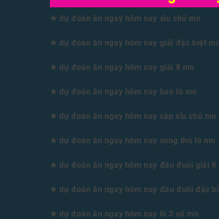
★ dự đoán ăn ngay hôm nay xỉu chủ mn
★ dự đoán ăn ngay hôm nay giải đặc biệt m
★ dự đoán ăn ngay hôm nay giải 8 mn
★ dự đoán ăn ngay hôm nay bao lô mn
★ dự đoán ăn ngay hôm nay cặp xỉu chủ mn
★ dự đoán ăn ngay hôm nay song thủ lô mn
★ dự đoán ăn ngay hôm nay đầu đuôi giải 8
★ dự đoán ăn ngay hôm nay đầu đuôi đặc b
★ dự đoán ăn ngay hôm nay lô 3 số mn