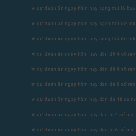
★ dự đoán ăn ngay hôm nay song thủ lô ké
★ dự đoán ăn ngay hôm nay bạch thủ đề mb
★ dự đoán ăn ngay hôm nay song thủ đề mb
★ dự đoán ăn ngay hôm nay dàn đề 4 số mb
★ dự đoán ăn ngay hôm nay dàn đề 6 số mb
★ dự đoán ăn ngay hôm nay dàn đề 8 số mb
★ dự đoán ăn ngay hôm nay dàn đề 10 số m
★ dự đoán ăn ngay hôm nay dàn lô 4 số mb
★ dự đoán ăn ngay hôm nay dàn lô 6 số mb