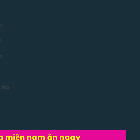
b
b
b
ố mb
b
b
ng miền nam ăn ngay