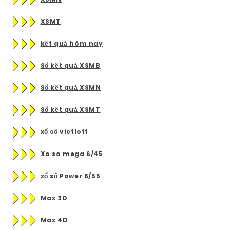
XSMT
kết quả hôm nay
Sổ kết quả XSMB
Sổ kết quả XSMN
Sổ kết quả XSMT
xổ số vietlott
Xo so mega 6/45
xổ số Power 6/55
Max 3D
Max 4D