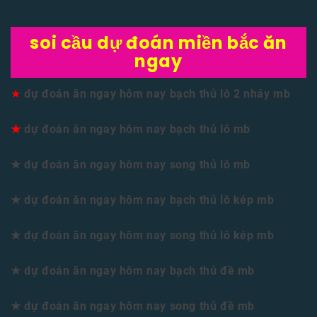
soi cầu dự đoán miền bắc ăn
ngay
★
dự đoán ăn ngay hôm nay bạch thủ lô 2 nháy mb
★
dự đoán ăn ngay hôm nay bạch thủ lô mb
★ dự đoán ăn ngay hôm nay song thủ lô mb
★ dự đoán ăn ngay hôm nay bạch thủ lô kép mb
★ dự đoán ăn ngay hôm nay song thủ lô kép mb
★ dự đoán ăn ngay hôm nay bạch thủ đề mb
★ dự đoán ăn ngay hôm nay song thủ đề mb