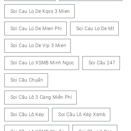
Soi Cau Lo De Kqxs 3 Mien
Soi Cau Lo De Mien Phi
Soi Cau Lo De Mt
Soi Cau Lo De Vip 3 Mien
Soi Cau Lo XSMB Minh Ngoc
Soi Cầu 247
Soi Cầu Chuẩn
Soi Cầu Lô 3 Càng Miễn Phí
Soi Cầu Lô Kép
Soi Cầu Lô Kép Xsmb