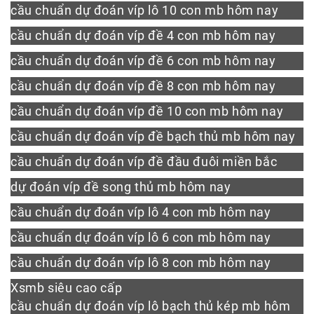
cầu chuẩn dự đoán víp lô 10 con mb hôm nay
cầu chuẩn dự đoán víp đề 4 con mb hôm nay
cầu chuẩn dự đoán víp đề 6 con mb hôm nay
cầu chuẩn dự đoán víp đề 8 con mb hôm nay
cầu chuẩn dự đoán víp đề 10 con mb hôm nay
cầu chuẩn dự đoán víp đề bạch thủ mb hôm nay
cầu chuẩn dự đoán víp đề đầu đuôi miền bắc
dự đoán víp đề song thủ mb hôm nay
cầu chuẩn dự đoán víp lô 4 con mb hôm nay
cầu chuẩn dự đoán víp lô 6 con mb hôm nay
cầu chuẩn dự đoán víp lô 8 con mb hôm nay
Xsmb siêu cao cấp
cầu chuẩn dự đoán víp lô bạch thủ kép mb hôm