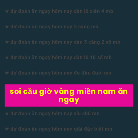
★ dự đoán ăn ngay hôm nay dàn lô xiên 4 mb
★ dự đoán ăn ngay hôm nay 3 càng mb
★ dự đoán ăn ngay hôm nay dàn 3 càng 2 số mb
★ dự đoán ăn ngay hôm nay dàn lô 10 số mb
★ dự đoán ăn ngay hôm nay đề đầu đuôi mb
soi cầu giờ vàng miền nam ăn
ngay
★ dự đoán ăn ngay hôm nay xỉu chủ mn
★ dự đoán ăn ngay hôm nay giải đặc biệt mn