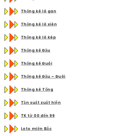
Thống kê lô gan
Thống kê lô xiên
Thống kê lô kép
Thống kê Đầu
Thống kê Đuôi
Thống kê Đầu – Đuôi
Thống kê Tổng
Tần suất xuất hiện
TK từ 00 đến 99
Loto miền Bắc