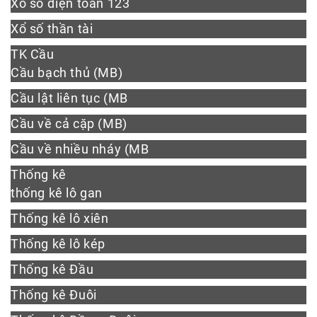
Xổ số điện toán 123
Xổ số thần tài
TK Cầu
Cầu bạch thủ (MB)
Cầu lật liên tục (MB
Cầu về cả cặp (MB)
Cầu về nhiều nháy (MB
Thống kê
thống kê lô gan
Thống kê lô xiên
Thống kê lô kép
Thống kê Đầu
Thống kê Đuôi