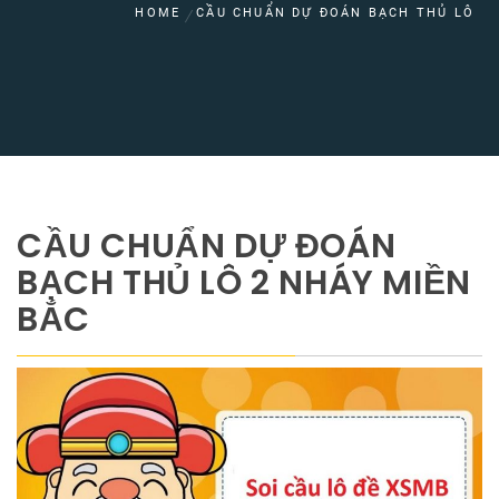
HOME
CẦU CHUẨN DỰ ĐOÁN BẠCH THỦ LÔ
CẦU CHUẨN DỰ ĐOÁN
BẠCH THỦ LÔ 2 NHÁY MIỀN
BẮC