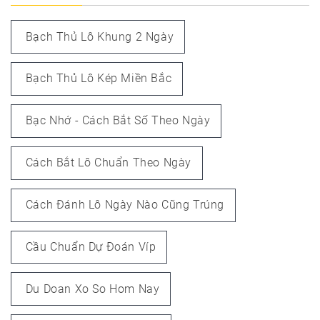
Bạch Thủ Lô Khung 2 Ngày
Bạch Thủ Lô Kép Miền Bắc
Bạc Nhớ - Cách Bắt Số Theo Ngày
Cách Bắt Lô Chuẩn Theo Ngày
Cách Đánh Lô Ngày Nào Cũng Trúng
Cầu Chuẩn Dự Đoán Víp
Du Doan Xo So Hom Nay