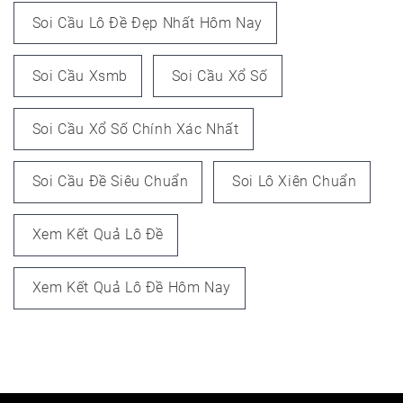
Soi Cầu Lô Đề Đẹp Nhất Hôm Nay
Soi Cầu Xsmb
Soi Cầu Xổ Số
Soi Cầu Xổ Số Chính Xác Nhất
Soi Cầu Đề Siêu Chuẩn
Soi Lô Xiên Chuẩn
Xem Kết Quả Lô Đề
Xem Kết Quả Lô Đề Hôm Nay