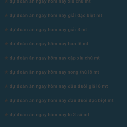
★
dự đoán ăn ngay hôm nay xỉu chủ mt
★
dự đoán ăn ngay hôm nay giải đặc biệt mt
★
dự đoán ăn ngay hôm nay giải 8 mt
★
dự đoán ăn ngay hôm nay bao lô mt
★
dự đoán ăn ngay hôm nay cặp xỉu chủ mt
★
dự đoán ăn ngay hôm nay song thủ lô mt
★
dự đoán ăn ngay hôm nay đầu đuôi giải 8 mt
★
dự đoán ăn ngay hôm nay đầu đuôi đặc biệt mt
★
dự đoán ăn ngay hôm nay lô 3 số mt