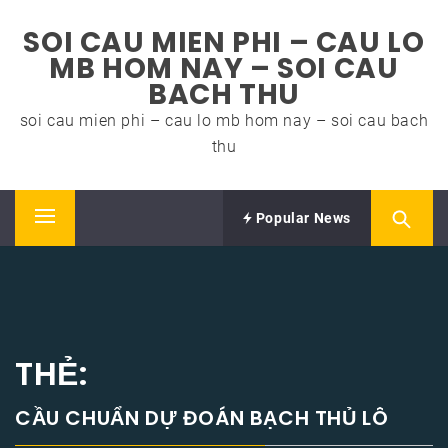
Skip
SOI CAU MIEN PHI – CAU LO
to
MB HOM NAY – SOI CAU
content
BACH THU
soi cau mien phi – cau lo mb hom nay – soi cau bach
thu
Popular News
Primary
Menu
THẺ:
CẦU CHUẨN DỰ ĐOÁN BẠCH THỦ LÔ