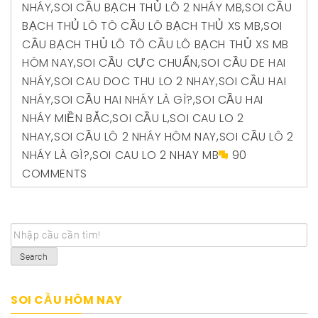
NHÁY
,
SOI CẦU BẠCH THỦ LÔ 2 NHÁY MB
,
SOI CẦU
BẠCH THỦ LÔ TÔ CẦU LÔ BẠCH THỦ XS MB
,
SOI
CẦU BẠCH THỦ LÔ TÔ CẦU LÔ BẠCH THỦ XS MB
HÔM NAY
,
SOI CẦU CỰC CHUẨN
,
SOI CẦU DE HAI
NHÁY
,
SOI CAU DOC THU LO 2 NHAY
,
SOI CẦU HAI
NHÁY
,
SOI CẦU HAI NHÁY LÀ GÌ?
,
SOI CẦU HAI
NHÁY MIỀN BẮC
,
SOI CẦU L
,
SOI CAU LO 2
NHAY
,
SOI CẦU LÔ 2 NHÁY HÔM NAY
,
SOI CẦU LÔ 2
NHÁY LÀ GÌ?
,
SOI CAU LO 2 NHAY MB
90
COMMENTS
Search
SOI CẦU HÔM NAY