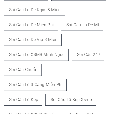
Soi Cau Lo De Kqxs 3 Mien
Soi Cau Lo De Mien Phi
Soi Cau Lo De Mt
Soi Cau Lo De Vip 3 Mien
Soi Cau Lo XSMB Minh Ngoc
Soi Cầu 247
Soi Cầu Chuẩn
Soi Cầu Lô 3 Càng Miễn Phí
Soi Cầu Lô Kép
Soi Cầu Lô Kép Xsmb