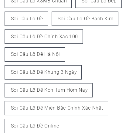
Soi Cầu Lô XSMB Chuẩn
Soi Cầu Lô Đẹp
Soi Cầu Lô Đề
Soi Cầu Lô Đề Bạch Kim
Soi Cầu Lô Đề Chính Xác 100
Soi Cầu Lô Đề Hà Nội
Soi Cầu Lô Đề Khung 3 Ngày
Soi Cầu Lô Đề Kon Tum Hôm Nay
Soi Cầu Lô Đề Miền Bắc Chính Xác Nhất
Soi Cầu Lô Đề Online