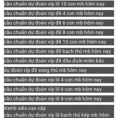
cầu chuẩn dự đoán víp lô 10 con mb hôm nay
cầu chuẩn dự đoán víp đề 4 con mb hôm nay
cầu chuẩn dự đoán víp đề 6 con mb hôm nay
cầu chuẩn dự đoán víp đề 8 con mb hôm nay
cầu chuẩn dự đoán víp đề 10 con mb hôm nay
cầu chuẩn dự đoán víp đề bạch thủ mb hôm nay
cầu chuẩn dự đoán víp đề đầu đuôi miền bắc
dự đoán víp đề song thủ mb hôm nay
cầu chuẩn dự đoán víp lô 4 con mb hôm nay
cầu chuẩn dự đoán víp lô 6 con mb hôm nay
cầu chuẩn dự đoán víp lô 8 con mb hôm nay
Xsmb siêu cao cấp
cầu chuẩn dự đoán víp lô bạch thủ kép mb hôm