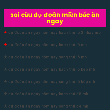
soi cầu dự đoán miền bắc ăn
ngay
★
dự đoán ăn ngay hôm nay bạch thủ lô 2 nháy mb
★
dự đoán ăn ngay hôm nay bạch thủ lô mb
★ dự đoán ăn ngay hôm nay song thủ lô mb
★ dự đoán ăn ngay hôm nay bạch thủ lô kép mb
★ dự đoán ăn ngay hôm nay song thủ lô kép mb
★ dự đoán ăn ngay hôm nay bạch thủ đề mb
★ dự đoán ăn ngay hôm nay song thủ đề mb