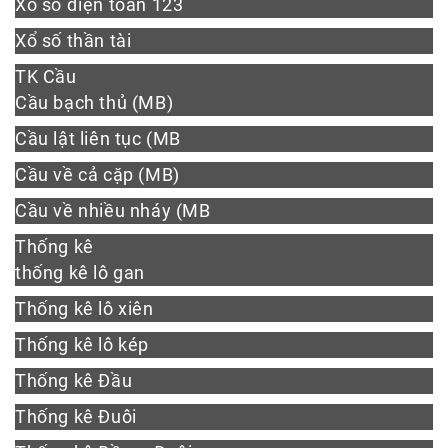
Xổ số điện toán 123
Xổ số thần tài
TK Cầu
Cầu bạch thủ (MB)
Cầu lật liên tục (MB
Cầu về cả cặp (MB)
Cầu về nhiều nháy (MB
Thống kê
thống kê lô gan
Thống kê lô xiên
Thống kê lô kép
Thống kê Đầu
Thống kê Đuôi