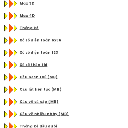
Max 3D
Max 4D
Thống kê
Xổ số điện toán 6x36
Xổ số điện toán 123
Xổ số thần tài
Cầu bạch thủ (MB)
Cầu lật liên tục (MB)
Cầu về cả cặp (MB)
Cầu về nhiều nháy (MB)
Thống kê đầu đuôi