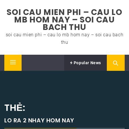
Skip
SOI CAU MIEN PHI – CAU LO
to
MB HOM NAY – SOI CAU
content
BACH THU
soi cau mien phi – cau lo mb hom nay – soi cau bach
thu
Popular News
Primary
Menu
THẺ:
LO RA 2 NHAY HOM NAY