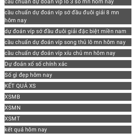
cầu chuẩn dự đoán víp lô 3 số mn hôm nay
cầu chuẩn dự đoán víp sớ đầu đuôi giải 8 mn
hôm nay
dự đoán víp sớ đầu đuôi giải đặc biệt miền nam
cầu chuẩn dự đoán víp song thủ lô mn hôm nay
cầu chuẩn dự đoán víp xíu chủ mn hôm nay
Dự đoán xổ số chính xác
Số gì đẹp hôm nay
KẾT QUẢ XS
XSMB
XSMN
XSMT
kết quả hôm nay