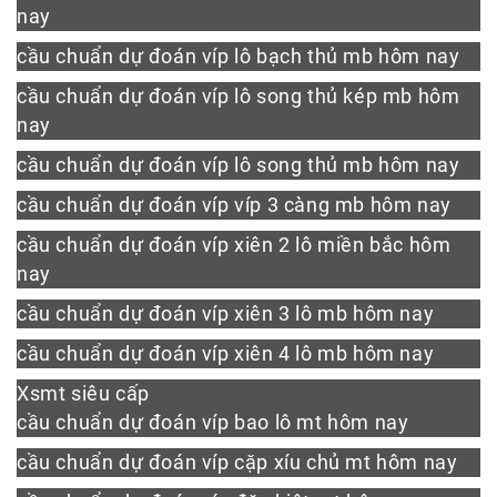
nay
cầu chuẩn dự đoán víp lô bạch thủ mb hôm nay
cầu chuẩn dự đoán víp lô song thủ kép mb hôm
nay
cầu chuẩn dự đoán víp lô song thủ mb hôm nay
cầu chuẩn dự đoán víp víp 3 càng mb hôm nay
cầu chuẩn dự đoán víp xiên 2 lô miền bắc hôm
nay
cầu chuẩn dự đoán víp xiên 3 lô mb hôm nay
cầu chuẩn dự đoán víp xiên 4 lô mb hôm nay
Xsmt siêu cấp
cầu chuẩn dự đoán víp bao lô mt hôm nay
cầu chuẩn dự đoán víp cặp xíu chủ mt hôm nay