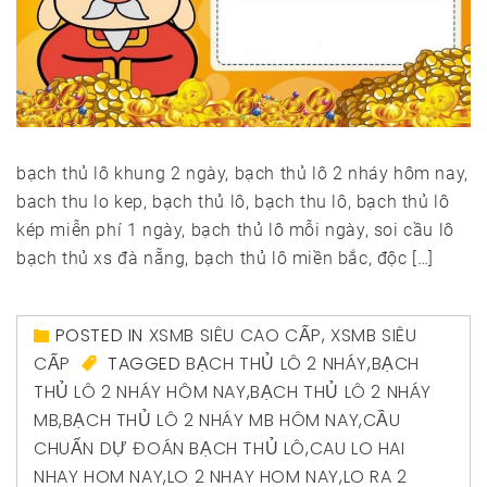
bạch thủ lô khung 2 ngày, bạch thủ lô 2 nháy hôm nay,
bach thu lo kep, bạch thủ lô, bạch thu lô, bạch thủ lô
kép miễn phí 1 ngày, bạch thủ lô mỗi ngày, soi cầu lô
bạch thủ xs đà nẵng, bạch thủ lô miền bắc, độc […]
POSTED IN
XSMB SIÊU CAO CẤP
,
XSMB SIÊU
CẤP
TAGGED
BẠCH THỦ LÔ 2 NHÁY
,
BẠCH
THỦ LÔ 2 NHÁY HÔM NAY
,
BẠCH THỦ LÔ 2 NHÁY
MB
,
BẠCH THỦ LÔ 2 NHÁY MB HÔM NAY
,
CẦU
CHUẨN DỰ ĐOÁN BẠCH THỦ LÔ
,
CAU LO HAI
NHAY HOM NAY
,
LO 2 NHAY HOM NAY
,
LO RA 2