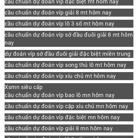
cầu chuẩn dự đoán víp đặc biệt mt hôm nay
cầu chuẩn dự đoán víp giải 8 mt hôm nay
cầu chuẩn dự đoán víp lô 3 số mt hôm nay
cầu chuẩn dự đoán víp sớ đầu đuôi giải 8 mt hôm
nay
dự đoán víp sớ đầu đuôi giải đặc biệt miền trung
cầu chuẩn dự đoán víp song thủ lô mt hôm nay
cầu chuẩn dự đoán víp xíu chủ mt hôm nay
Xsmn siêu cấp
cầu chuẩn dự đoán víp bao lô mn hôm nay
cầu chuẩn dự đoán víp cặp xíu chủ mn hôm nay
cầu chuẩn dự đoán víp đặc biệt mn hôm nay
cầu chuẩn dự đoán víp giải 8 mn hôm nay