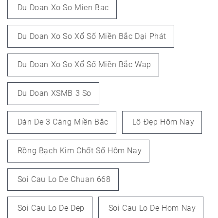
Du Doan Xo So Mien Bac
Du Doan Xo So Xổ Số Miền Bắc Dại Phát
Du Doan Xo So Xổ Số Miền Bắc Wap
Du Doan XSMB 3 So
Dàn De 3 Càng Miền Bắc
Lô Đẹp Hôm Nay
Rồng Bạch Kim Chốt Số Hôm Nay
Soi Cau Lo De Chuan 668
Soi Cau Lo De Dep
Soi Cau Lo De Hom Nay