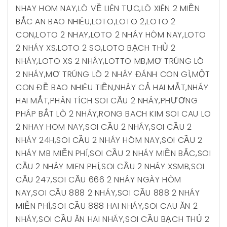
NHAY HOM NAY
,
LÔ VỀ LIÊN TỤC
,
LÔ XIÊN 2 MIỀN
BẮC AN BAO NHIÊU
,
LOTO
,
LOTO 2
,
LOTO 2
CON
,
LOTO 2 NHAY
,
LOTO 2 NHÁY HÔM NAY
,
LOTO
2 NHÁY XS
,
LOTO 2 SO
,
LOTO BẠCH THỦ 2
NHÁY
,
LOTO XS 2 NHÁY
,
LOTTO MB
,
MƠ TRÚNG LÔ
2 NHÁY
,
MƠ TRÚNG LÔ 2 NHÁY ĐÁNH CON GÌ
,
MỘT
CON ĐỀ BAO NHIÊU TIỀN
,
NHÁY CẢ HAI MẮT
,
NHÁY
HAI MẮT
,
PHÂN TÍCH SOI CẦU 2 NHÁY
,
PHƯƠNG
PHÁP BẮT LÔ 2 NHÁY
,
RONG BACH KIM SOI CAU LO
2 NHAY HOM NAY
,
SOI CẦU 2 NHÁY
,
SOI CẦU 2
NHÁY 24H
,
SOI CẦU 2 NHÁY HÔM NAY
,
SOI CẦU 2
NHÁY MB MIỄN PHÍ
,
SOI CẦU 2 NHÁY MIỀN BẮC
,
SOI
CẦU 2 NHÁY MIEN PHÍ
,
SOI CẦU 2 NHÁY XSMB
,
SOI
CẦU 247
,
SOI CẦU 666 2 NHÁY NGÀY HÔM
NAY
,
SOI CẦU 888 2 NHÁY
,
SOI CẦU 888 2 NHÁY
MIỄN PHÍ
,
SOI CẦU 888 HAI NHÁY
,
SOI CAU ĂN 2
NHÁY
,
SOI CẦU ĂN HAI NHÁY
,
SOI CẦU BẠCH THỦ 2