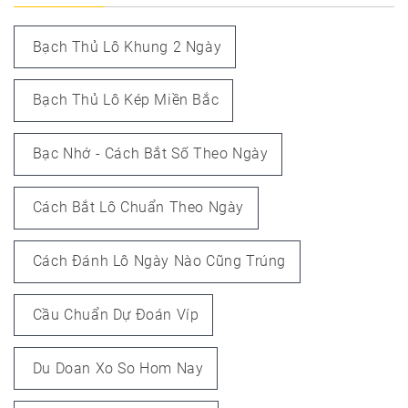
Bạch Thủ Lô Khung 2 Ngày
Bạch Thủ Lô Kép Miền Bắc
Bạc Nhớ - Cách Bắt Số Theo Ngày
Cách Bắt Lô Chuẩn Theo Ngày
Cách Đánh Lô Ngày Nào Cũng Trúng
Cầu Chuẩn Dự Đoán Víp
Du Doan Xo So Hom Nay