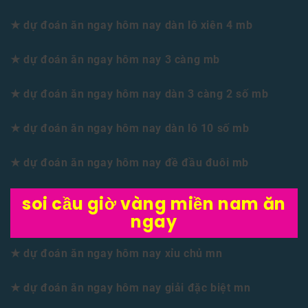
★ dự đoán ăn ngay hôm nay dàn lô xiên 4 mb
★ dự đoán ăn ngay hôm nay 3 càng mb
★ dự đoán ăn ngay hôm nay dàn 3 càng 2 số mb
★ dự đoán ăn ngay hôm nay dàn lô 10 số mb
★ dự đoán ăn ngay hôm nay đề đầu đuôi mb
soi cầu giờ vàng miền nam ăn
ngay
★ dự đoán ăn ngay hôm nay xỉu chủ mn
★ dự đoán ăn ngay hôm nay giải đặc biệt mn