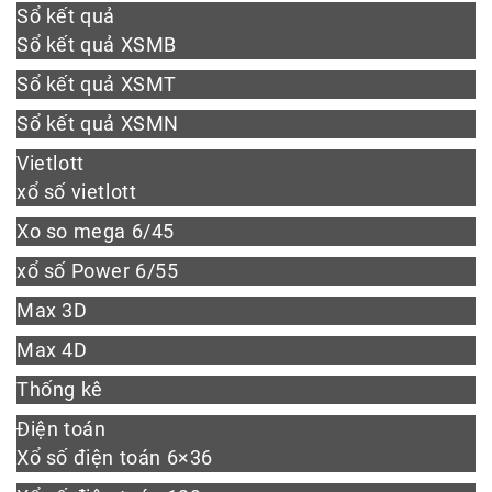
Sổ kết quả
Sổ kết quả XSMB
Sổ kết quả XSMT
Sổ kết quả XSMN
Vietlott
xổ số vietlott
Xo so mega 6/45
xổ số Power 6/55
Max 3D
Max 4D
Thống kê
Điện toán
Xổ số điện toán 6×36