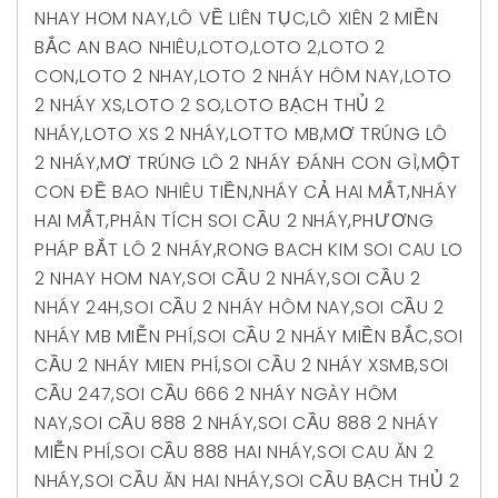
NHAY HOM NAY
,
LÔ VỀ LIÊN TỤC
,
LÔ XIÊN 2 MIỀN
BẮC AN BAO NHIÊU
,
LOTO
,
LOTO 2
,
LOTO 2
CON
,
LOTO 2 NHAY
,
LOTO 2 NHÁY HÔM NAY
,
LOTO
2 NHÁY XS
,
LOTO 2 SO
,
LOTO BẠCH THỦ 2
NHÁY
,
LOTO XS 2 NHÁY
,
LOTTO MB
,
MƠ TRÚNG LÔ
2 NHÁY
,
MƠ TRÚNG LÔ 2 NHÁY ĐÁNH CON GÌ
,
MỘT
CON ĐỀ BAO NHIÊU TIỀN
,
NHÁY CẢ HAI MẮT
,
NHÁY
HAI MẮT
,
PHÂN TÍCH SOI CẦU 2 NHÁY
,
PHƯƠNG
PHÁP BẮT LÔ 2 NHÁY
,
RONG BACH KIM SOI CAU LO
2 NHAY HOM NAY
,
SOI CẦU 2 NHÁY
,
SOI CẦU 2
NHÁY 24H
,
SOI CẦU 2 NHÁY HÔM NAY
,
SOI CẦU 2
NHÁY MB MIỄN PHÍ
,
SOI CẦU 2 NHÁY MIỀN BẮC
,
SOI
CẦU 2 NHÁY MIEN PHÍ
,
SOI CẦU 2 NHÁY XSMB
,
SOI
CẦU 247
,
SOI CẦU 666 2 NHÁY NGÀY HÔM
NAY
,
SOI CẦU 888 2 NHÁY
,
SOI CẦU 888 2 NHÁY
MIỄN PHÍ
,
SOI CẦU 888 HAI NHÁY
,
SOI CAU ĂN 2
NHÁY
,
SOI CẦU ĂN HAI NHÁY
,
SOI CẦU BẠCH THỦ 2