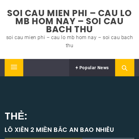
Skip
SOI CAU MIEN PHI – CAU LO
to
MB HOM NAY – SOI CAU
content
BACH THU
soi cau mien phi – cau lo mb hom nay – soi cau bach
thu
Popular News
Primary
Menu
THẺ:
LÔ XIÊN 2 MIỀN BẮC AN BAO NHIÊU