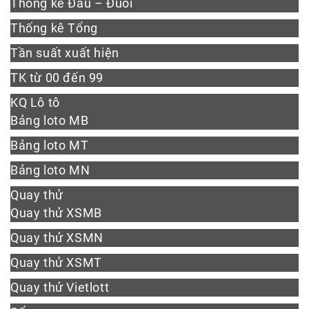
Thống kê Đầu – Đuôi
Thống kê Tổng
Tần suất xuất hiện
TK từ 00 đến 99
KQ Lô tô
Bảng loto MB
Bảng loto MT
Bảng loto MN
Quay thử
Quay thử XSMB
Quay thử XSMN
Quay thử XSMT
Quay thử Vietlott