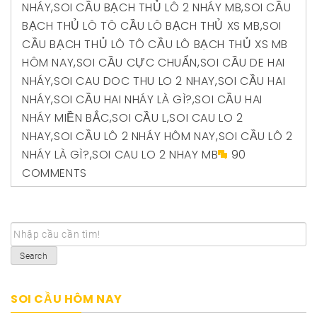
NHÁY
,
SOI CẦU BẠCH THỦ LÔ 2 NHÁY MB
,
SOI CẦU
BẠCH THỦ LÔ TÔ CẦU LÔ BẠCH THỦ XS MB
,
SOI
CẦU BẠCH THỦ LÔ TÔ CẦU LÔ BẠCH THỦ XS MB
HÔM NAY
,
SOI CẦU CỰC CHUẨN
,
SOI CẦU DE HAI
NHÁY
,
SOI CAU DOC THU LO 2 NHAY
,
SOI CẦU HAI
NHÁY
,
SOI CẦU HAI NHÁY LÀ GÌ?
,
SOI CẦU HAI
NHÁY MIỀN BẮC
,
SOI CẦU L
,
SOI CAU LO 2
NHAY
,
SOI CẦU LÔ 2 NHÁY HÔM NAY
,
SOI CẦU LÔ 2
NHÁY LÀ GÌ?
,
SOI CAU LO 2 NHAY MB
90
COMMENTS
Search
SOI CẦU HÔM NAY