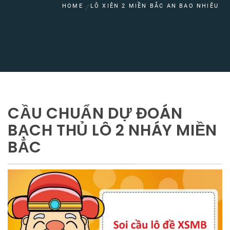
HOME
LÔ XIÊN 2 MIỀN BẮC AN BAO NHIÊU
CẦU CHUẨN DỰ ĐOÁN
BẠCH THỦ LÔ 2 NHÁY MIỀN
BẮC