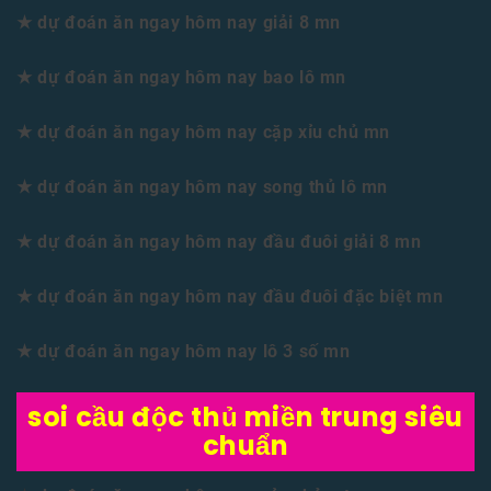
★ dự đoán ăn ngay hôm nay giải 8 mn
★ dự đoán ăn ngay hôm nay bao lô mn
★ dự đoán ăn ngay hôm nay cặp xỉu chủ mn
★ dự đoán ăn ngay hôm nay song thủ lô mn
★ dự đoán ăn ngay hôm nay đầu đuôi giải 8 mn
★ dự đoán ăn ngay hôm nay đầu đuôi đặc biệt mn
★ dự đoán ăn ngay hôm nay lô 3 số mn
soi cầu độc thủ miền trung siêu
chuẩn