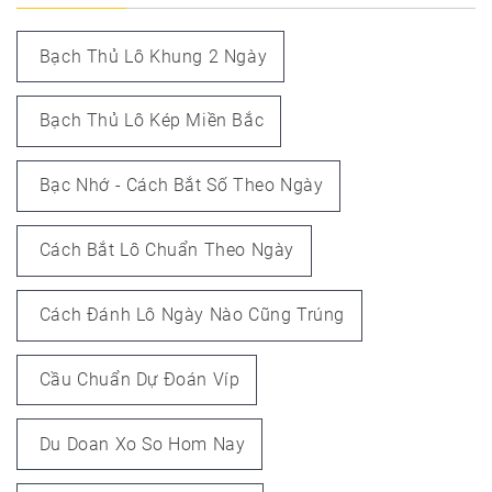
Bạch Thủ Lô Khung 2 Ngày
Bạch Thủ Lô Kép Miền Bắc
Bạc Nhớ - Cách Bắt Số Theo Ngày
Cách Bắt Lô Chuẩn Theo Ngày
Cách Đánh Lô Ngày Nào Cũng Trúng
Cầu Chuẩn Dự Đoán Víp
Du Doan Xo So Hom Nay