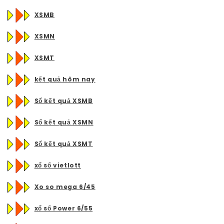
XSMB
XSMN
XSMT
kết quả hôm nay
Sổ kết quả XSMB
Sổ kết quả XSMN
Sổ kết quả XSMT
xổ số vietlott
Xo so mega 6/45
xổ số Power 6/55