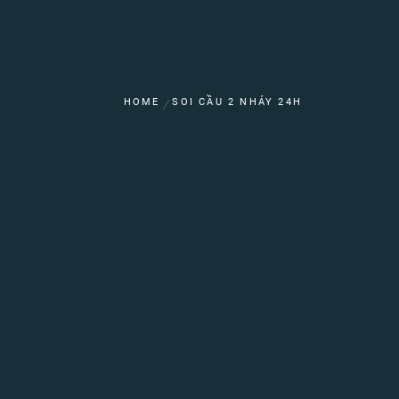
HOME
SOI CẦU 2 NHÁY 24H