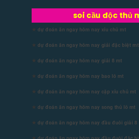
soi cầu độc thủ 
★
dự đoán ăn ngay hôm nay xỉu chủ mt
★
dự đoán ăn ngay hôm nay giải đặc biệt mt
★
dự đoán ăn ngay hôm nay giải 8 mt
★
dự đoán ăn ngay hôm nay bao lô mt
★
dự đoán ăn ngay hôm nay cặp xỉu chủ mt
★
dự đoán ăn ngay hôm nay song thủ lô mt
★
dự đoán ăn ngay hôm nay đầu đuôi giải 8
★
dự đoán ăn ngay hôm nay đầu đuôi đặc bi