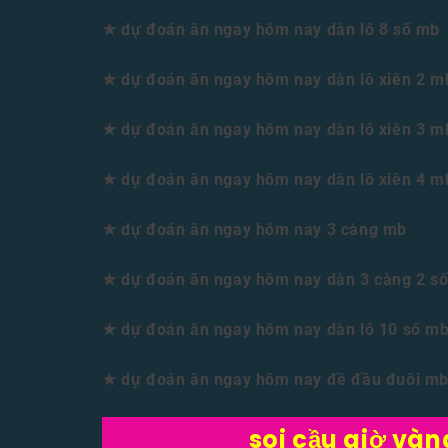
★ dự đoán ăn ngay hôm nay dàn lô 8 số mb
★ dự đoán ăn ngay hôm nay dàn lô xiên 2 m
★ dự đoán ăn ngay hôm nay dàn lô xiên 3 m
★ dự đoán ăn ngay hôm nay dàn lô xiên 4 m
★ dự đoán ăn ngay hôm nay 3 càng mb
★ dự đoán ăn ngay hôm nay dàn 3 càng 2 s
★ dự đoán ăn ngay hôm nay dàn lô 10 số m
★ dự đoán ăn ngay hôm nay đề đầu đuôi m
soi cầu giờ và