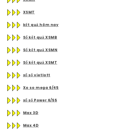
XSMT
kết quả hôm nay
Sổ kết quả XSMB
Sổ kết quả XSMN
Sổ kết quả XSMT
xổ số vietlott
Xo so mega 6/45
xổ số Power 6/55
Max 3D
Max 4D