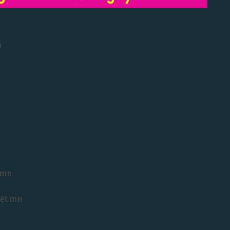
n
 mn
iệt mn