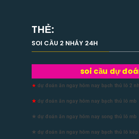
THẺ:
SOI CẦU 2 NHÁY 24H
soi cầu dự đo
★
dự đoán ăn ngay hôm nay bạch thủ lô 2 n
★
dự đoán ăn ngay hôm nay bạch thủ lô mb
★ dự đoán ăn ngay hôm nay song thủ lô mb
★ dự đoán ăn ngay hôm nay bạch thủ lô ké