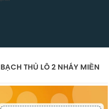
BẠCH THỦ LÔ 2 NHÁY MIỀN