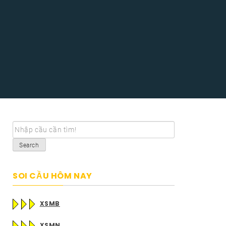
Search
SOI CẦU HÔM NAY
XSMB
XSMN