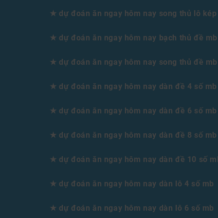
★ dự đoán ăn ngay hôm nay song thủ lô ké
★ dự đoán ăn ngay hôm nay bạch thủ đề mb
★ dự đoán ăn ngay hôm nay song thủ đề mb
★ dự đoán ăn ngay hôm nay dàn đề 4 số mb
★ dự đoán ăn ngay hôm nay dàn đề 6 số mb
★ dự đoán ăn ngay hôm nay dàn đề 8 số mb
★ dự đoán ăn ngay hôm nay dàn đề 10 số m
★ dự đoán ăn ngay hôm nay dàn lô 4 số mb
★ dự đoán ăn ngay hôm nay dàn lô 6 số mb