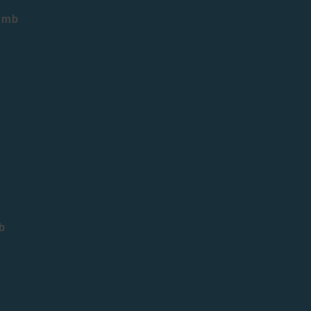
p mb
b