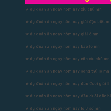
★ dự đoán ăn ngay hôm nay xỉu chủ mn
★ dự đoán ăn ngay hôm nay giải đặc biệt m
★ dự đoán ăn ngay hôm nay giải 8 mn
★ dự đoán ăn ngay hôm nay bao lô mn
★ dự đoán ăn ngay hôm nay cặp xỉu chủ mn
★ dự đoán ăn ngay hôm nay song thủ lô mn
★ dự đoán ăn ngay hôm nay đầu đuôi giải 8
★ dự đoán ăn ngay hôm nay đầu đuôi đặc b
★ dự đoán ăn ngay hôm nay lô 3 số mn