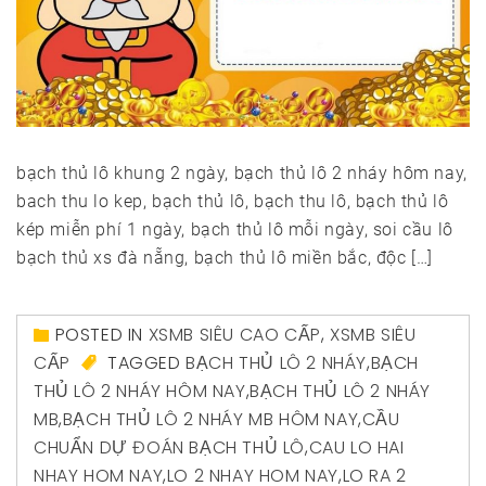
bạch thủ lô khung 2 ngày, bạch thủ lô 2 nháy hôm nay,
bach thu lo kep, bạch thủ lô, bạch thu lô, bạch thủ lô
kép miễn phí 1 ngày, bạch thủ lô mỗi ngày, soi cầu lô
bạch thủ xs đà nẵng, bạch thủ lô miền bắc, độc […]
POSTED IN
XSMB SIÊU CAO CẤP
,
XSMB SIÊU
CẤP
TAGGED
BẠCH THỦ LÔ 2 NHÁY
,
BẠCH
THỦ LÔ 2 NHÁY HÔM NAY
,
BẠCH THỦ LÔ 2 NHÁY
MB
,
BẠCH THỦ LÔ 2 NHÁY MB HÔM NAY
,
CẦU
CHUẨN DỰ ĐOÁN BẠCH THỦ LÔ
,
CAU LO HAI
NHAY HOM NAY
,
LO 2 NHAY HOM NAY
,
LO RA 2