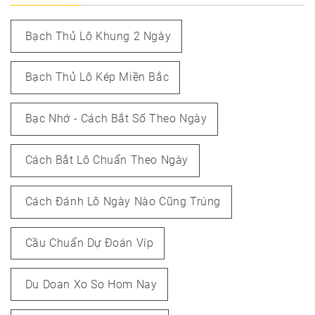
Bạch Thủ Lô Khung 2 Ngày
Bạch Thủ Lô Kép Miền Bắc
Bạc Nhớ - Cách Bắt Số Theo Ngày
Cách Bắt Lô Chuẩn Theo Ngày
Cách Đánh Lô Ngày Nào Cũng Trúng
Cầu Chuẩn Dự Đoán Víp
Du Doan Xo So Hom Nay