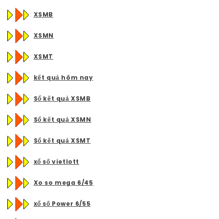
XSMB
XSMN
XSMT
kết quả hôm nay
Sổ kết quả XSMB
Sổ kết quả XSMN
Sổ kết quả XSMT
xổ số vietlott
Xo so mega 6/45
xổ số Power 6/55