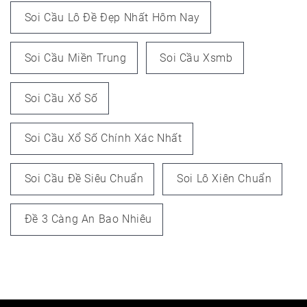
Soi Cầu Lô Đề Đẹp Nhất Hôm Nay
Soi Cầu Miền Trung
Soi Cầu Xsmb
Soi Cầu Xổ Số
Soi Cầu Xổ Số Chính Xác Nhất
Soi Cầu Đề Siêu Chuẩn
Soi Lô Xiên Chuẩn
Đề 3 Càng An Bao Nhiêu