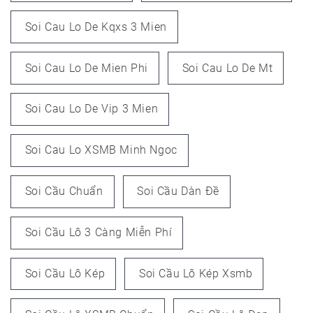
Soi Cau Lo De Kqxs 3 Mien
Soi Cau Lo De Mien Phi
Soi Cau Lo De Mt
Soi Cau Lo De Vip 3 Mien
Soi Cau Lo XSMB Minh Ngoc
Soi Cầu Chuẩn
Soi Cầu Dàn Đề
Soi Cầu Lô 3 Càng Miễn Phí
Soi Cầu Lô Kép
Soi Cầu Lô Kép Xsmb