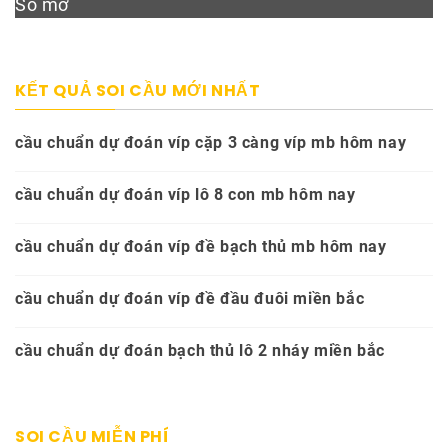
Sổ mơ
KẾT QUẢ SOI CẦU MỚI NHẤT
cầu chuẩn dự đoán víp cặp 3 càng víp mb hôm nay
cầu chuẩn dự đoán víp lô 8 con mb hôm nay
cầu chuẩn dự đoán víp đề bạch thủ mb hôm nay
cầu chuẩn dự đoán víp đề đầu đuôi miền bắc
cầu chuẩn dự đoán bạch thủ lô 2 nháy miền bắc
SOI CẦU MIỄN PHÍ