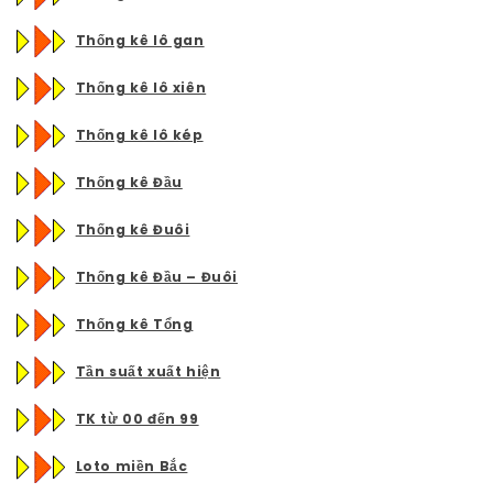
Thống kê lô gan
Thống kê lô xiên
Thống kê lô kép
Thống kê Đầu
Thống kê Đuôi
Thống kê Đầu – Đuôi
Thống kê Tổng
Tần suất xuất hiện
TK từ 00 đến 99
Loto miền Bắc