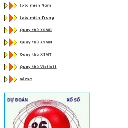
Loto miền Nam
Loto miền Trung
Quay thử XSMB
Quay thử XSMN
Quay thử XSMT
Quay thử Vietlott
Sổ mơ