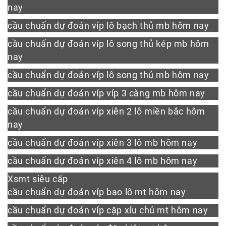
nay
cầu chuẩn dự đoán víp lô bạch thủ mb hôm nay
cầu chuẩn dự đoán víp lô song thủ kép mb hôm
nay
cầu chuẩn dự đoán víp lô song thủ mb hôm nay
cầu chuẩn dự đoán víp víp 3 càng mb hôm nay
cầu chuẩn dự đoán víp xiên 2 lô miền bắc hôm
nay
cầu chuẩn dự đoán víp xiên 3 lô mb hôm nay
cầu chuẩn dự đoán víp xiên 4 lô mb hôm nay
Xsmt siêu cấp
cầu chuẩn dự đoán víp bao lô mt hôm nay
cầu chuẩn dự đoán víp cặp xíu chủ mt hôm nay