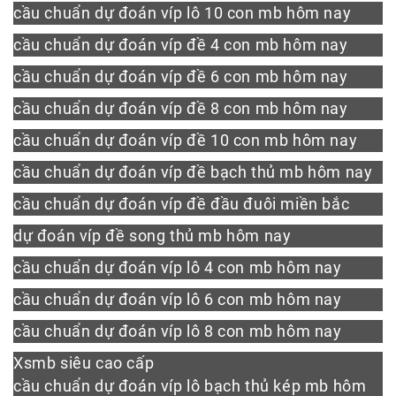
cầu chuẩn dự đoán víp lô 10 con mb hôm nay
cầu chuẩn dự đoán víp đề 4 con mb hôm nay
cầu chuẩn dự đoán víp đề 6 con mb hôm nay
cầu chuẩn dự đoán víp đề 8 con mb hôm nay
cầu chuẩn dự đoán víp đề 10 con mb hôm nay
cầu chuẩn dự đoán víp đề bạch thủ mb hôm nay
cầu chuẩn dự đoán víp đề đầu đuôi miền bắc
dự đoán víp đề song thủ mb hôm nay
cầu chuẩn dự đoán víp lô 4 con mb hôm nay
cầu chuẩn dự đoán víp lô 6 con mb hôm nay
cầu chuẩn dự đoán víp lô 8 con mb hôm nay
Xsmb siêu cao cấp
cầu chuẩn dự đoán víp lô bạch thủ kép mb hôm