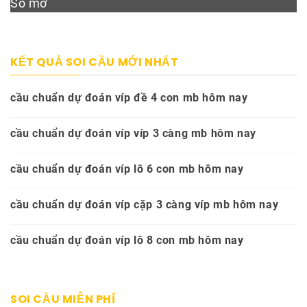
Sổ mơ
KẾT QUẢ SOI CẦU MỚI NHẤT
cầu chuẩn dự đoán víp đề 4 con mb hôm nay
cầu chuẩn dự đoán víp víp 3 càng mb hôm nay
cầu chuẩn dự đoán víp lô 6 con mb hôm nay
cầu chuẩn dự đoán víp cặp 3 càng víp mb hôm nay
cầu chuẩn dự đoán víp lô 8 con mb hôm nay
SOI CẦU MIỄN PHÍ