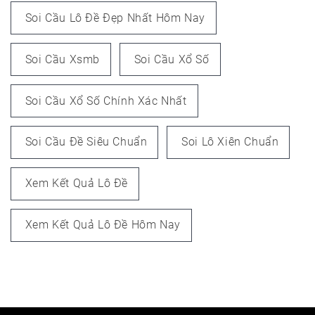
Soi Cầu Lô Đề Đẹp Nhất Hôm Nay
Soi Cầu Xsmb
Soi Cầu Xổ Số
Soi Cầu Xổ Số Chính Xác Nhất
Soi Cầu Đề Siêu Chuẩn
Soi Lô Xiên Chuẩn
Xem Kết Quả Lô Đề
Xem Kết Quả Lô Đề Hôm Nay