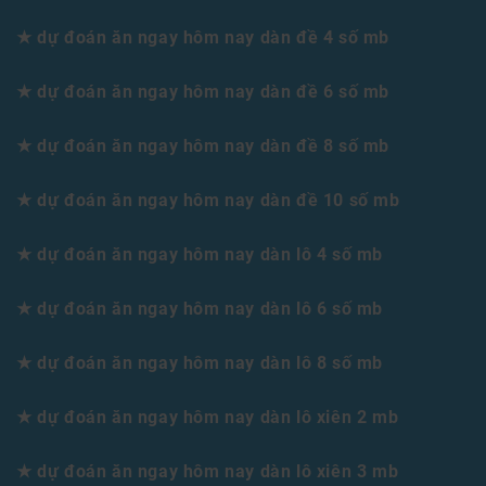
★ dự đoán ăn ngay hôm nay dàn đề 4 số mb
★ dự đoán ăn ngay hôm nay dàn đề 6 số mb
★ dự đoán ăn ngay hôm nay dàn đề 8 số mb
★ dự đoán ăn ngay hôm nay dàn đề 10 số mb
★ dự đoán ăn ngay hôm nay dàn lô 4 số mb
★ dự đoán ăn ngay hôm nay dàn lô 6 số mb
★ dự đoán ăn ngay hôm nay dàn lô 8 số mb
★ dự đoán ăn ngay hôm nay dàn lô xiên 2 mb
★ dự đoán ăn ngay hôm nay dàn lô xiên 3 mb