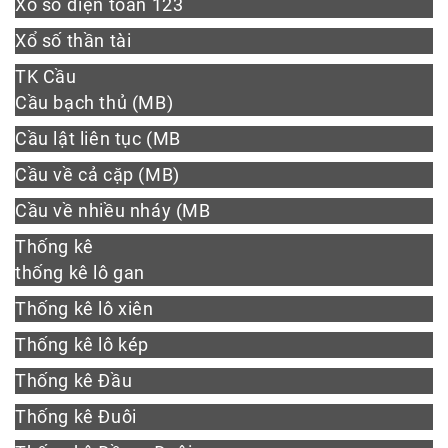
Xổ số điện toán 123
Xổ số thần tài
TK Cầu
Cầu bạch thủ (MB)
Cầu lật liên tục (MB
Cầu về cả cặp (MB)
Cầu về nhiều nháy (MB
Thống kê
thống kê lô gan
Thống kê lô xiên
Thống kê lô kép
Thống kê Đầu
Thống kê Đuôi