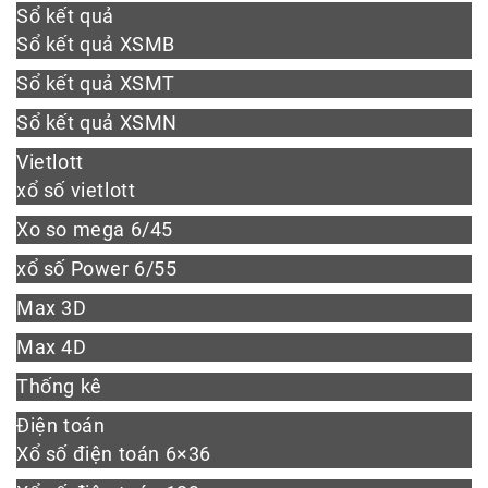
Sổ kết quả
Sổ kết quả XSMB
Sổ kết quả XSMT
Sổ kết quả XSMN
Vietlott
xổ số vietlott
Xo so mega 6/45
xổ số Power 6/55
Max 3D
Max 4D
Thống kê
Điện toán
Xổ số điện toán 6×36