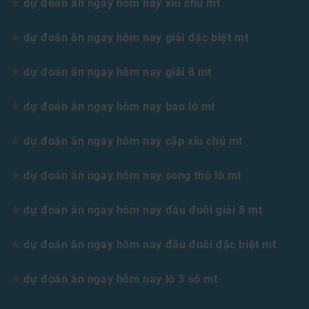
★
dự đoán ăn ngay hôm nay xỉu chủ mt
★
dự đoán ăn ngay hôm nay giải đặc biệt mt
★
dự đoán ăn ngay hôm nay giải 8 mt
★
dự đoán ăn ngay hôm nay bao lô mt
★
dự đoán ăn ngay hôm nay cặp xỉu chủ mt
★
dự đoán ăn ngay hôm nay song thủ lô mt
★
dự đoán ăn ngay hôm nay đầu đuôi giải 8 mt
★
dự đoán ăn ngay hôm nay đầu đuôi đặc biệt mt
★
dự đoán ăn ngay hôm nay lô 3 số mt