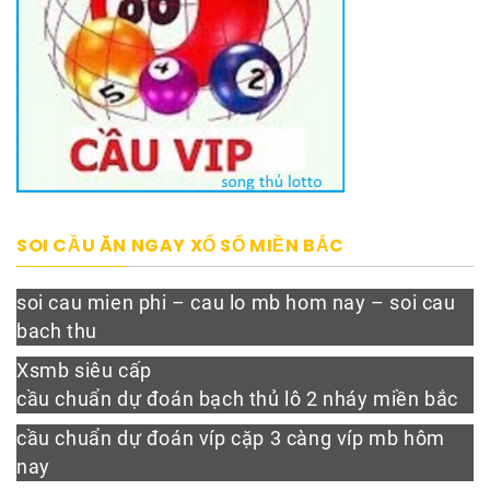
SOI CẦU ĂN NGAY XỔ SỐ MIỀN BẮC
soi cau mien phi – cau lo mb hom nay – soi cau
bach thu
Xsmb siêu cấp
cầu chuẩn dự đoán bạch thủ lô 2 nháy miền bắc
cầu chuẩn dự đoán víp cặp 3 càng víp mb hôm
nay