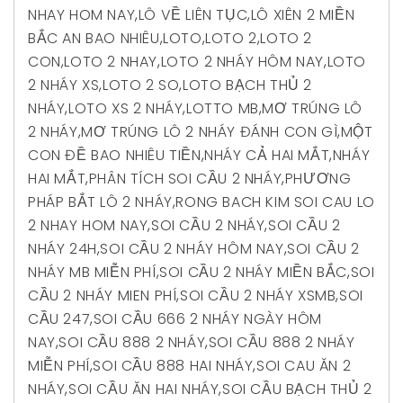
NHAY HOM NAY
,
LÔ VỀ LIÊN TỤC
,
LÔ XIÊN 2 MIỀN
BẮC AN BAO NHIÊU
,
LOTO
,
LOTO 2
,
LOTO 2
CON
,
LOTO 2 NHAY
,
LOTO 2 NHÁY HÔM NAY
,
LOTO
2 NHÁY XS
,
LOTO 2 SO
,
LOTO BẠCH THỦ 2
NHÁY
,
LOTO XS 2 NHÁY
,
LOTTO MB
,
MƠ TRÚNG LÔ
2 NHÁY
,
MƠ TRÚNG LÔ 2 NHÁY ĐÁNH CON GÌ
,
MỘT
CON ĐỀ BAO NHIÊU TIỀN
,
NHÁY CẢ HAI MẮT
,
NHÁY
HAI MẮT
,
PHÂN TÍCH SOI CẦU 2 NHÁY
,
PHƯƠNG
PHÁP BẮT LÔ 2 NHÁY
,
RONG BACH KIM SOI CAU LO
2 NHAY HOM NAY
,
SOI CẦU 2 NHÁY
,
SOI CẦU 2
NHÁY 24H
,
SOI CẦU 2 NHÁY HÔM NAY
,
SOI CẦU 2
NHÁY MB MIỄN PHÍ
,
SOI CẦU 2 NHÁY MIỀN BẮC
,
SOI
CẦU 2 NHÁY MIEN PHÍ
,
SOI CẦU 2 NHÁY XSMB
,
SOI
CẦU 247
,
SOI CẦU 666 2 NHÁY NGÀY HÔM
NAY
,
SOI CẦU 888 2 NHÁY
,
SOI CẦU 888 2 NHÁY
MIỄN PHÍ
,
SOI CẦU 888 HAI NHÁY
,
SOI CAU ĂN 2
NHÁY
,
SOI CẦU ĂN HAI NHÁY
,
SOI CẦU BẠCH THỦ 2