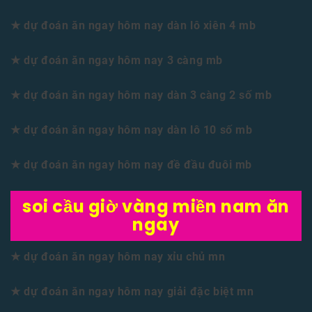
★ dự đoán ăn ngay hôm nay dàn lô xiên 4 mb
★ dự đoán ăn ngay hôm nay 3 càng mb
★ dự đoán ăn ngay hôm nay dàn 3 càng 2 số mb
★ dự đoán ăn ngay hôm nay dàn lô 10 số mb
★ dự đoán ăn ngay hôm nay đề đầu đuôi mb
soi cầu giờ vàng miền nam ăn
ngay
★ dự đoán ăn ngay hôm nay xỉu chủ mn
★ dự đoán ăn ngay hôm nay giải đặc biệt mn