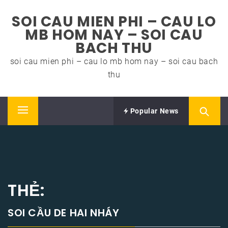
Skip
SOI CAU MIEN PHI – CAU LO
to
MB HOM NAY – SOI CAU
content
BACH THU
soi cau mien phi – cau lo mb hom nay – soi cau bach
thu
Popular News
Primary
Menu
THẺ:
SOI CẦU DE HAI NHÁY