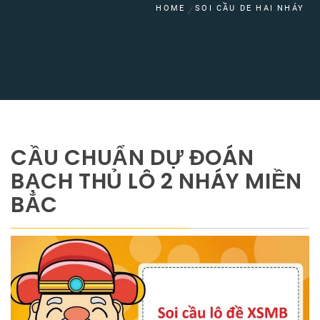
HOME
SOI CẦU DE HAI NHÁY
CẦU CHUẨN DỰ ĐOÁN
BẠCH THỦ LÔ 2 NHÁY MIỀN
BẮC