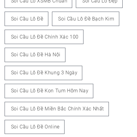
Soi Cầu Lô XSMB Chuẩn
Soi Cầu Lô Đẹp
Soi Cầu Lô Đề
Soi Cầu Lô Đề Bạch Kim
Soi Cầu Lô Đề Chính Xác 100
Soi Cầu Lô Đề Hà Nội
Soi Cầu Lô Đề Khung 3 Ngày
Soi Cầu Lô Đề Kon Tum Hôm Nay
Soi Cầu Lô Đề Miền Bắc Chính Xác Nhất
Soi Cầu Lô Đề Online