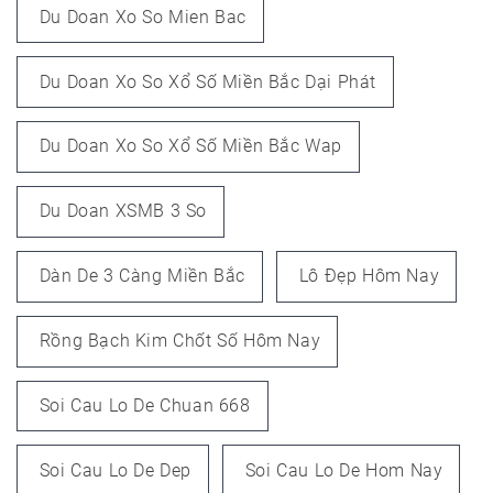
Du Doan Xo So Mien Bac
Du Doan Xo So Xổ Số Miền Bắc Dại Phát
Du Doan Xo So Xổ Số Miền Bắc Wap
Du Doan XSMB 3 So
Dàn De 3 Càng Miền Bắc
Lô Đẹp Hôm Nay
Rồng Bạch Kim Chốt Số Hôm Nay
Soi Cau Lo De Chuan 668
Soi Cau Lo De Dep
Soi Cau Lo De Hom Nay