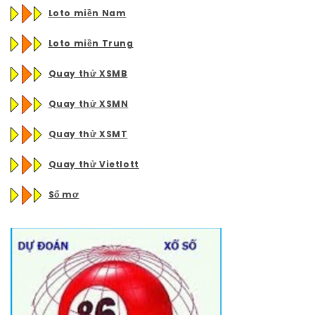
Loto miền Nam
Loto miền Trung
Quay thử XSMB
Quay thử XSMN
Quay thử XSMT
Quay thử Vietlott
Sổ mơ