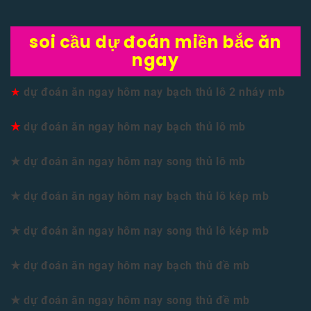
soi cầu dự đoán miền bắc ăn
ngay
★
dự đoán ăn ngay hôm nay bạch thủ lô 2 nháy mb
★
dự đoán ăn ngay hôm nay bạch thủ lô mb
★ dự đoán ăn ngay hôm nay song thủ lô mb
★ dự đoán ăn ngay hôm nay bạch thủ lô kép mb
★ dự đoán ăn ngay hôm nay song thủ lô kép mb
★ dự đoán ăn ngay hôm nay bạch thủ đề mb
★ dự đoán ăn ngay hôm nay song thủ đề mb