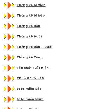
Thống kê lô xiên
Thống kê lô kép
Thống kê Đầu
Thống kê Đuôi
Thống kê Đầu – Đuôi
Thống kê Tổng
Tần suất xuất hiện
TK từ 00 đến 99
Loto miền Bắc
Loto miền Nam