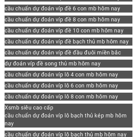
cầu chuẩn dự đoán víp đề 6 con mb hôm nay
cầu chuẩn dự đoán víp đề 8 con mb hôm nay
cầu chuẩn dự đoán víp đề 10 con mb hôm nay
cầu chuẩn dự đoán víp đề bạch thủ mb hôm nay
cầu chuẩn dự đoán víp đề đầu đuôi miền bắc
dự đoán víp đề song thủ mb hôm nay
cầu chuẩn dự đoán víp lô 4 con mb hôm nay
cầu chuẩn dự đoán víp lô 6 con mb hôm nay
cầu chuẩn dự đoán víp lô 8 con mb hôm nay
Xsmb siêu cao cấp
cầu chuẩn dự đoán víp lô bạch thủ kép mb hôm
nay
cầu chuẩn dự đoán víp lô bạch thủ mb hôm nay