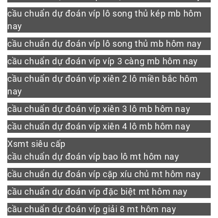
cầu chuẩn dự đoán víp lô song thủ kép mb hôm
nay
cầu chuẩn dự đoán víp lô song thủ mb hôm nay
cầu chuẩn dự đoán víp víp 3 càng mb hôm nay
cầu chuẩn dự đoán víp xiên 2 lô miền bắc hôm
nay
cầu chuẩn dự đoán víp xiên 3 lô mb hôm nay
cầu chuẩn dự đoán víp xiên 4 lô mb hôm nay
Xsmt siêu cấp
cầu chuẩn dự đoán víp bao lô mt hôm nay
cầu chuẩn dự đoán víp cặp xíu chủ mt hôm nay
cầu chuẩn dự đoán víp đặc biệt mt hôm nay
cầu chuẩn dự đoán víp giải 8 mt hôm nay