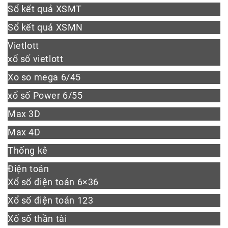
Sổ kết quả XSMT
Sổ kết quả XSMN
Vietlott
xổ số vietlott
Xo so mega 6/45
xổ số Power 6/55
Max 3D
Max 4D
Thống kê
Điện toán
Xổ số điện toán 6×36
Xổ số điện toán 123
Xổ số thần tài