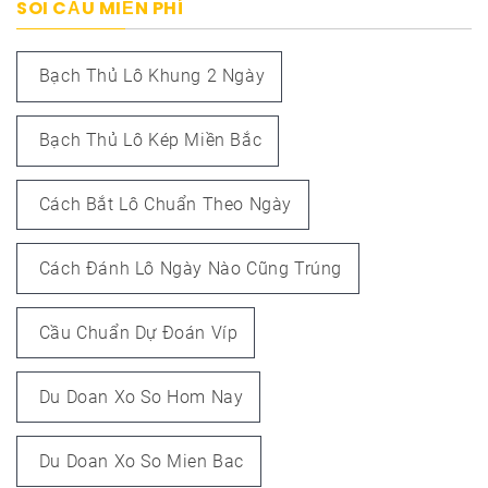
SOI CẦU MIỄN PHÍ
Bạch Thủ Lô Khung 2 Ngày
Bạch Thủ Lô Kép Miền Bắc
Cách Bắt Lô Chuẩn Theo Ngày
Cách Đánh Lô Ngày Nào Cũng Trúng
Cầu Chuẩn Dự Đoán Víp
Du Doan Xo So Hom Nay
Du Doan Xo So Mien Bac