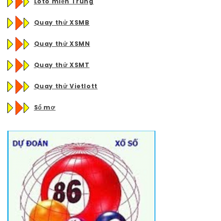
Loto miền Trung
Quay thử XSMB
Quay thử XSMN
Quay thử XSMT
Quay thử Vietlott
Sổ mơ