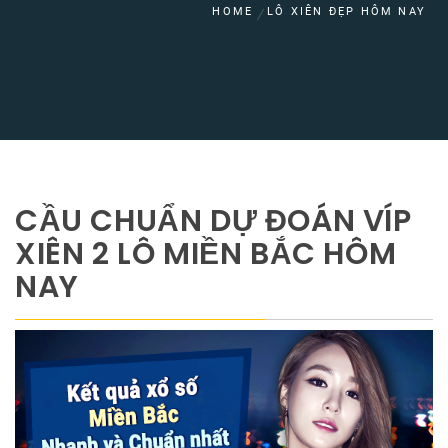
HOME
LÔ XIÊN ĐẸP HÔM NAY
CẦU CHUẨN DỰ ĐOÁN VÍP
XIÊN 2 LÔ MIỀN BẮC HÔM
NAY