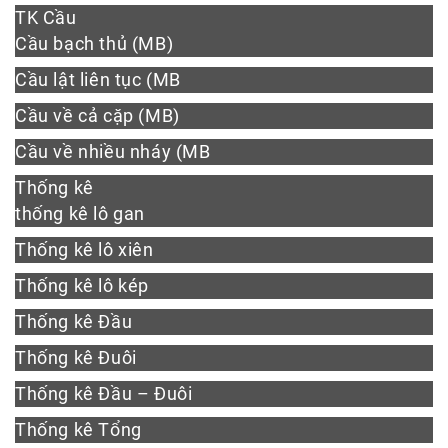
TK Cầu
Cầu bạch thủ (MB)
Cầu lật liên tục (MB
Cầu về cả cặp (MB)
Cầu về nhiều nháy (MB
Thống kê
thống kê lô gan
Thống kê lô xiên
Thống kê lô kép
Thống kê Đầu
Thống kê Đuôi
Thống kê Đầu – Đuôi
Thống kê Tổng