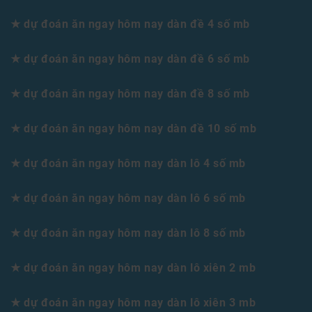
★ dự đoán ăn ngay hôm nay dàn đề 4 số mb
★ dự đoán ăn ngay hôm nay dàn đề 6 số mb
★ dự đoán ăn ngay hôm nay dàn đề 8 số mb
★ dự đoán ăn ngay hôm nay dàn đề 10 số mb
★ dự đoán ăn ngay hôm nay dàn lô 4 số mb
★ dự đoán ăn ngay hôm nay dàn lô 6 số mb
★ dự đoán ăn ngay hôm nay dàn lô 8 số mb
★ dự đoán ăn ngay hôm nay dàn lô xiên 2 mb
★ dự đoán ăn ngay hôm nay dàn lô xiên 3 mb