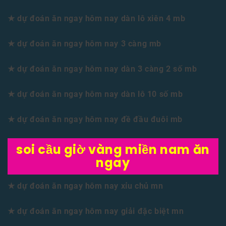
★ dự đoán ăn ngay hôm nay dàn lô xiên 4 mb
★ dự đoán ăn ngay hôm nay 3 càng mb
★ dự đoán ăn ngay hôm nay dàn 3 càng 2 số mb
★ dự đoán ăn ngay hôm nay dàn lô 10 số mb
★ dự đoán ăn ngay hôm nay đề đầu đuôi mb
soi cầu giờ vàng miền nam ăn
ngay
★ dự đoán ăn ngay hôm nay xỉu chủ mn
★ dự đoán ăn ngay hôm nay giải đặc biệt mn