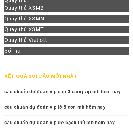
Quay thử
Quay thử XSMB
Quay thử XSMN
Quay thử XSMT
Quay thử Vietlott
Sổ mơ
KẾT QUẢ SOI CẦU MỚI NHẤT
cầu chuẩn dự đoán víp cặp 3 càng víp mb hôm nay
cầu chuẩn dự đoán víp lô 8 con mb hôm nay
cầu chuẩn dự đoán víp đề bạch thủ mb hôm nay