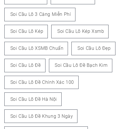
Soi Cầu Lô 3 Càng Miễn Phí
Soi Cầu Lô Kép
Soi Cầu Lô Kép Xsmb
Soi Cầu Lô XSMB Chuẩn
Soi Cầu Lô Đẹp
Soi Cầu Lô Đề
Soi Cầu Lô Đề Bạch Kim
Soi Cầu Lô Đề Chính Xác 100
Soi Cầu Lô Đề Hà Nội
Soi Cầu Lô Đề Khung 3 Ngày