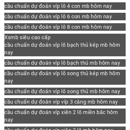
cầu chuẩn dự đoán víp lô 4 con mb hôm nay
cầu chuẩn dự đoán víp lô 6 con mb hôm nay
cầu chuẩn dự đoán víp lô 8 con mb hôm nay
Xsmb siêu cao cấp
cầu chuẩn dự đoán víp lô bạch thủ kép mb hôm
nay
cầu chuẩn dự đoán víp lô bạch thủ mb hôm nay
cầu chuẩn dự đoán víp lô song thủ kép mb hôm
nay
cầu chuẩn dự đoán víp lô song thủ mb hôm nay
cầu chuẩn dự đoán víp víp 3 càng mb hôm nay
cầu chuẩn dự đoán víp xiên 2 lô miền bắc hôm
nay