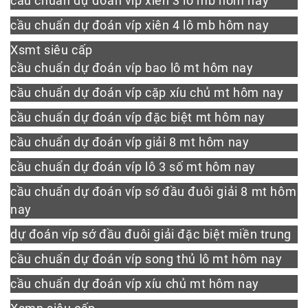
cầu chuẩn dự đoán víp xiên 3 lô mb hôm nay
cầu chuẩn dự đoán víp xiên 4 lô mb hôm nay
Xsmt siêu cấp
cầu chuẩn dự đoán víp bao lô mt hôm nay
cầu chuẩn dự đoán víp cặp xíu chủ mt hôm nay
cầu chuẩn dự đoán víp đặc biệt mt hôm nay
cầu chuẩn dự đoán víp giải 8 mt hôm nay
cầu chuẩn dự đoán víp lô 3 số mt hôm nay
cầu chuẩn dự đoán víp sớ đầu đuôi giải 8 mt hôm
nay
dự đoán víp sớ đầu đuôi giải đặc biệt miền trung
cầu chuẩn dự đoán víp song thủ lô mt hôm nay
cầu chuẩn dự đoán víp xíu chủ mt hôm nay