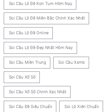
Soi Cầu Lô Đề Kon Tum Hôm Nay
Soi Cầu Lô Đề Miền Bắc Chính Xác Nhất
Soi Cầu Lô Đề Online
Soi Cầu Lô Đề Đẹp Nhất Hôm Nay
Soi Cầu Miền Trung
Soi Cầu Xsmb
Soi Cầu Xổ Số
Soi Cầu Xổ Số Chính Xác Nhất
Soi Cầu Đề Siêu Chuẩn
Soi Lô Xiên Chuẩn