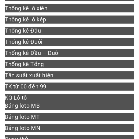
Thống kê lô xiên
Thống kê lô kép
Thống kê Đầu
Thống kê Đuôi
Thống kê Đầu – Đuôi
Thống kê Tổng
Tần suất xuất hiện
TK từ 00 đến 99
KQ Lô tô
Bảng loto MB
Bảng loto MT
Bảng loto MN