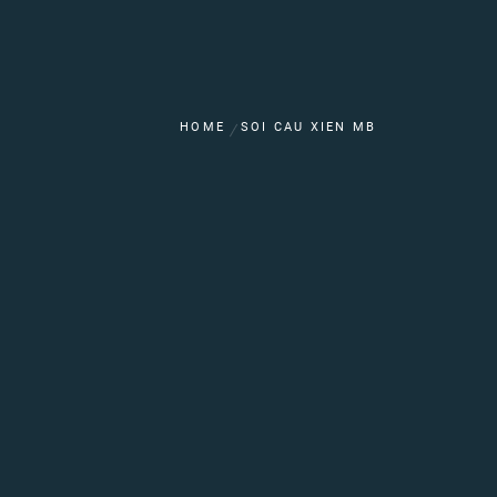
HOME
SOI CAU XIEN MB