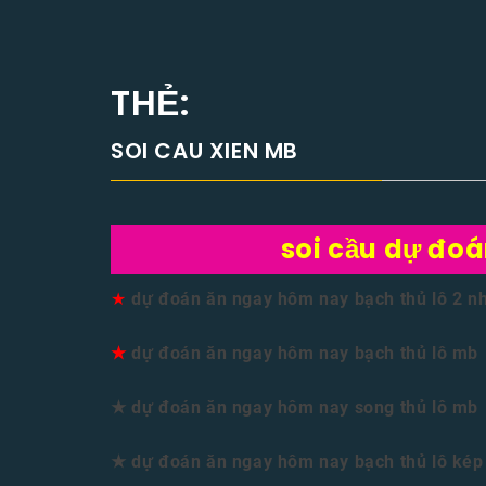
THẺ:
SOI CAU XIEN MB
soi cầu dự đo
★
dự đoán ăn ngay hôm nay bạch thủ lô 2 n
★
dự đoán ăn ngay hôm nay bạch thủ lô mb
★ dự đoán ăn ngay hôm nay song thủ lô mb
★ dự đoán ăn ngay hôm nay bạch thủ lô ké