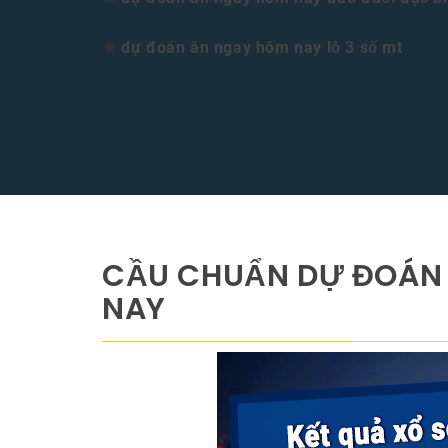
★
dự đoán ăn ngay hôm nay lô 3 số mt
CẦU CHUẨN DỰ ĐOÁN V
NAY