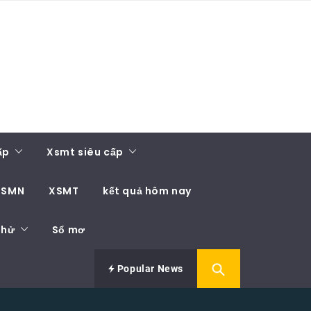
ấp
Xsmt siêu cấp
XSMN
XSMT
kết quả hôm nay
thử
Sổ mơ
Popular News