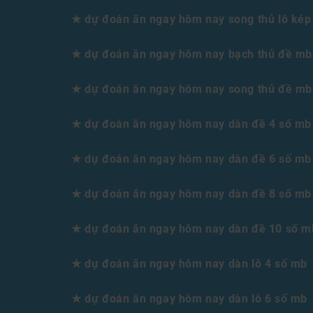
★ dự đoán ăn ngay hôm nay song thủ lô ké
★ dự đoán ăn ngay hôm nay bạch thủ đề mb
★ dự đoán ăn ngay hôm nay song thủ đề mb
★ dự đoán ăn ngay hôm nay dàn đề 4 số mb
★ dự đoán ăn ngay hôm nay dàn đề 6 số mb
★ dự đoán ăn ngay hôm nay dàn đề 8 số mb
★ dự đoán ăn ngay hôm nay dàn đề 10 số m
★ dự đoán ăn ngay hôm nay dàn lô 4 số mb
★ dự đoán ăn ngay hôm nay dàn lô 6 số mb