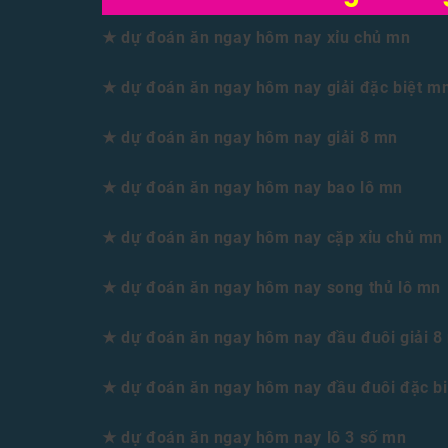
★ dự đoán ăn ngay hôm nay xỉu chủ mn
★ dự đoán ăn ngay hôm nay giải đặc biệt m
★ dự đoán ăn ngay hôm nay giải 8 mn
★ dự đoán ăn ngay hôm nay bao lô mn
★ dự đoán ăn ngay hôm nay cặp xỉu chủ mn
★ dự đoán ăn ngay hôm nay song thủ lô mn
★ dự đoán ăn ngay hôm nay đầu đuôi giải 8
★ dự đoán ăn ngay hôm nay đầu đuôi đặc b
★ dự đoán ăn ngay hôm nay lô 3 số mn