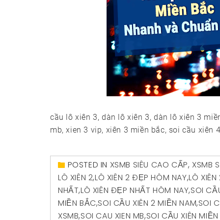
cầu lô xiên 3, dàn lô xiên 3, dàn lô xiên 3 miề
mb, xien 3 vip, xiên 3 miền bắc, soi cầu xiên 4
POSTED IN
XSMB SIÊU CAO CẤP
,
XSMB S
LÔ XIÊN 2
,
LÔ XIÊN 2 ĐẸP HÔM NAY
,
LÔ XIÊN
NHẤT
,
LÔ XIÊN ĐẸP NHẤT HÔM NAY
,
SOI CẦ
MIỀN BẮC
,
SOI CẦU XIÊN 2 MIỀN NAM
,
SOI C
XSMB
,
SOI CAU XIEN MB
,
SOI CẦU XIÊN MIỀN