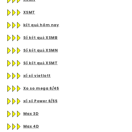
XSMT
kết quả hôm nay
Sổ kết quả XSMB
Sổ kết quả XSMN
Sổ kết quả XSMT
xổ số vietlott
Xo so mega 6/45
xổ số Power 6/55
Max 3D
Max 4D