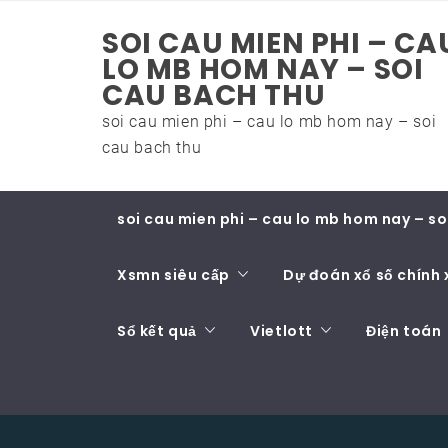
Skip
SOI CAU MIEN PHI – CA
to
LO MB HOM NAY – SOI
content
CAU BACH THU
soi cau mien phi – cau lo mb hom nay – soi
cau bach thu
soi cau mien phi – cau lo mb hom nay – so
Xsmn siêu cấp
Dự đoán xổ số chính
Sổ kết quả
Vietlott
Điện toán