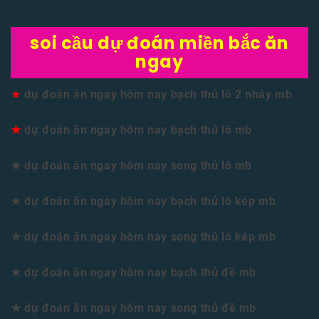
soi cầu dự đoán miền bắc ăn
ngay
★
dự đoán ăn ngay hôm nay bạch thủ lô 2 nháy mb
★
dự đoán ăn ngay hôm nay bạch thủ lô mb
★ dự đoán ăn ngay hôm nay song thủ lô mb
★ dự đoán ăn ngay hôm nay bạch thủ lô kép mb
★ dự đoán ăn ngay hôm nay song thủ lô kép mb
★ dự đoán ăn ngay hôm nay bạch thủ đề mb
★ dự đoán ăn ngay hôm nay song thủ đề mb