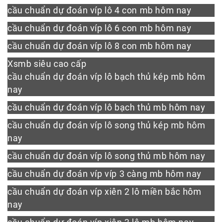
cầu chuẩn dự đoán víp lô 4 con mb hôm nay
cầu chuẩn dự đoán víp lô 6 con mb hôm nay
cầu chuẩn dự đoán víp lô 8 con mb hôm nay
Xsmb siêu cao cấp
cầu chuẩn dự đoán víp lô bạch thủ kép mb hôm
nay
cầu chuẩn dự đoán víp lô bạch thủ mb hôm nay
cầu chuẩn dự đoán víp lô song thủ kép mb hôm
nay
cầu chuẩn dự đoán víp lô song thủ mb hôm nay
cầu chuẩn dự đoán víp víp 3 càng mb hôm nay
cầu chuẩn dự đoán víp xiên 2 lô miền bắc hôm
nay