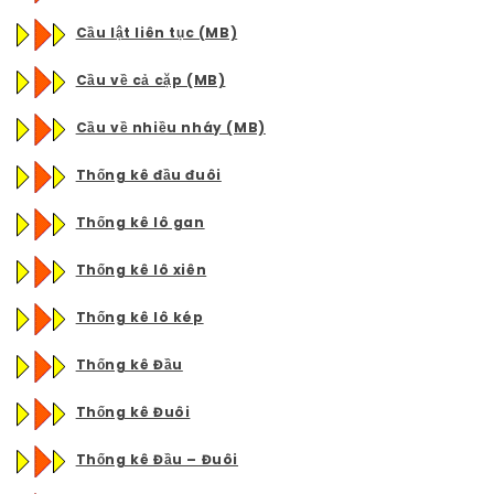
Cầu lật liên tục (MB)
Cầu về cả cặp (MB)
Cầu về nhiều nháy (MB)
Thống kê đầu đuôi
Thống kê lô gan
Thống kê lô xiên
Thống kê lô kép
Thống kê Đầu
Thống kê Đuôi
Thống kê Đầu – Đuôi