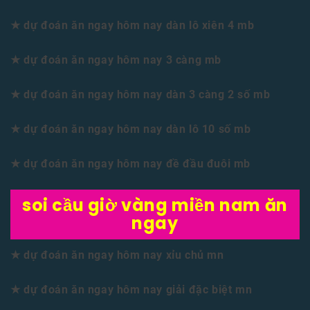
★ dự đoán ăn ngay hôm nay dàn lô xiên 4 mb
★ dự đoán ăn ngay hôm nay 3 càng mb
★ dự đoán ăn ngay hôm nay dàn 3 càng 2 số mb
★ dự đoán ăn ngay hôm nay dàn lô 10 số mb
★ dự đoán ăn ngay hôm nay đề đầu đuôi mb
soi cầu giờ vàng miền nam ăn
ngay
★ dự đoán ăn ngay hôm nay xỉu chủ mn
★ dự đoán ăn ngay hôm nay giải đặc biệt mn