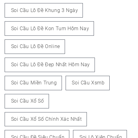
Soi Cầu Lô Đề Khung 3 Ngày
Soi Cầu Lô Đề Kon Tum Hôm Nay
Soi Cầu Lô Đề Online
Soi Cầu Lô Đề Đẹp Nhất Hôm Nay
Soi Cầu Miền Trung
Soi Cầu Xsmb
Soi Cầu Xổ Số
Soi Cầu Xổ Số Chính Xác Nhất
Soi Cầu Đề Siêu Chuẩn
Soi Lô Xiên Chuẩn