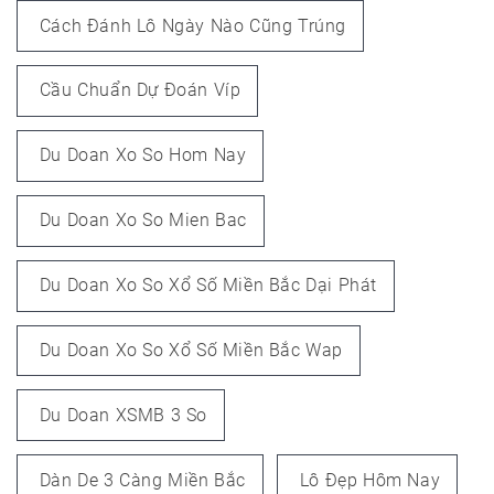
Cách Đánh Lô Ngày Nào Cũng Trúng
Cầu Chuẩn Dự Đoán Víp
Du Doan Xo So Hom Nay
Du Doan Xo So Mien Bac
Du Doan Xo So Xổ Số Miền Bắc Dại Phát
Du Doan Xo So Xổ Số Miền Bắc Wap
Du Doan XSMB 3 So
Dàn De 3 Càng Miền Bắc
Lô Đẹp Hôm Nay