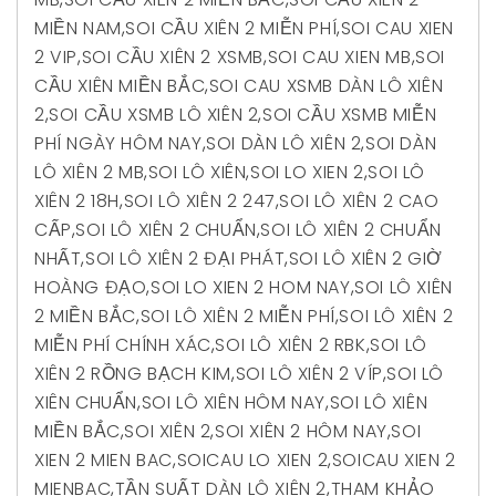
MIỀN NAM
,
SOI CẦU XIÊN 2 MIỄN PHÍ
,
SOI CAU XIEN
2 VIP
,
SOI CẦU XIÊN 2 XSMB
,
SOI CAU XIEN MB
,
SOI
CẦU XIÊN MIỀN BẮC
,
SOI CAU XSMB DÀN LÔ XIÊN
2
,
SOI CẦU XSMB LÔ XIÊN 2
,
SOI CẦU XSMB MIỄN
PHÍ NGÀY HÔM NAY
,
SOI DÀN LÔ XIÊN 2
,
SOI DÀN
LÔ XIÊN 2 MB
,
SOI LÔ XIÊN
,
SOI LO XIEN 2
,
SOI LÔ
XIÊN 2 18H
,
SOI LÔ XIÊN 2 247
,
SOI LÔ XIÊN 2 CAO
CẤP
,
SOI LÔ XIÊN 2 CHUẨN
,
SOI LÔ XIÊN 2 CHUẨN
NHẤT
,
SOI LÔ XIÊN 2 ĐẠI PHÁT
,
SOI LÔ XIÊN 2 GIỜ
HOÀNG ĐẠO
,
SOI LO XIEN 2 HOM NAY
,
SOI LÔ XIÊN
2 MIỀN BẮC
,
SOI LÔ XIÊN 2 MIỄN PHÍ
,
SOI LÔ XIÊN 2
MIỄN PHÍ CHÍNH XÁC
,
SOI LÔ XIÊN 2 RBK
,
SOI LÔ
XIÊN 2 RỒNG BẠCH KIM
,
SOI LÔ XIÊN 2 VÍP
,
SOI LÔ
XIÊN CHUẨN
,
SOI LÔ XIÊN HÔM NAY
,
SOI LÔ XIÊN
MIỀN BẮC
,
SOI XIÊN 2
,
SOI XIÊN 2 HÔM NAY
,
SOI
XIEN 2 MIEN BAC
,
SOICAU LO XIEN 2
,
SOICAU XIEN 2
MIENBAC
,
TẦN SUẤT DÀN LÔ XIÊN 2
,
THAM KHẢO