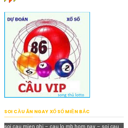
SOI CẦU ĂN NGAY XỔ SỐ MIỀN BẮC
soi cau mien phi – cau lo mb hom nay – soi cau