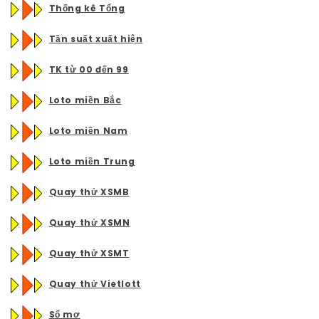
Thống kê Tổng
Tần suất xuất hiện
TK từ 00 đến 99
Loto miền Bắc
Loto miền Nam
Loto miền Trung
Quay thử XSMB
Quay thử XSMN
Quay thử XSMT
Quay thử Vietlott
Sổ mơ