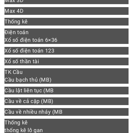
Max 3D
Max 4D
Thống kê
Điện toán
Xổ số điện toán 6×36
Xổ số điện toán 123
Xổ số thần tài
TK Cầu
Cầu bạch thủ (MB)
Cầu lật liên tục (MB
Cầu về cả cặp (MB)
Cầu về nhiều nháy (MB
Thống kê
thống kê lô gan