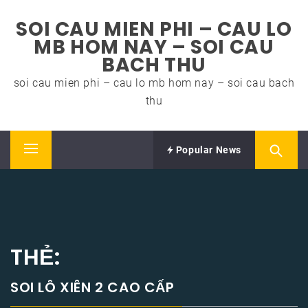
Skip
SOI CAU MIEN PHI – CAU LO
to
MB HOM NAY – SOI CAU
content
BACH THU
soi cau mien phi – cau lo mb hom nay – soi cau bach
thu
Popular News
Primary
Menu
THẺ:
SOI LÔ XIÊN 2 CAO CẤP