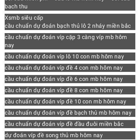
bach thu
Xsmb siêu cấp
cầu chuẩn dự đoán bạch thủ lô 2 nháy miền bắc
cầu chuẩn dự đoán víp cặp 3 càng víp mb hôm
nay
cầu chuẩn dự đoán víp lô 10 con mb hôm nay
cầu chuẩn dự đoán víp đề 4 con mb hôm nay
cầu chuẩn dự đoán víp đề 6 con mb hôm nay
cầu chuẩn dự đoán víp đề 8 con mb hôm nay
cầu chuẩn dự đoán víp đề 10 con mb hôm nay
cầu chuẩn dự đoán víp đề bạch thủ mb hôm nay
cầu chuẩn dự đoán víp đề đầu đuôi miền bắc
dự đoán víp đề song thủ mb hôm nay